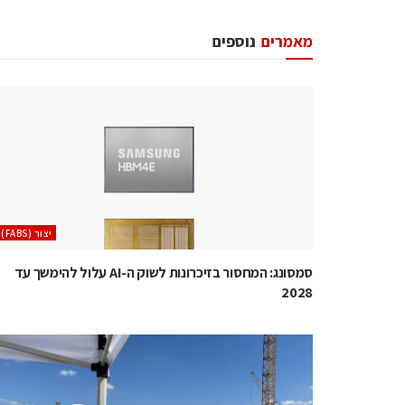
מאמרים
נוספים
‫יצור (‪(FABS‬‬
סמסונג: המחסור בזיכרונות לשוק ה-AI עלול להימשך עד
2028