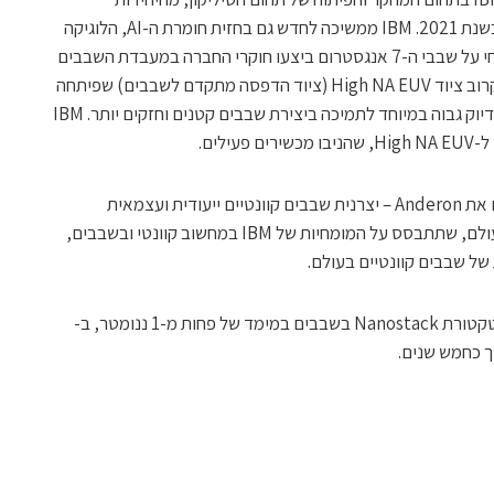
הראשונות בשנות ה-60 ועד שבב ה-2nm בשנת 2021. IBM ממשיכה לחדש גם בחזית חומרת ה-AI, הלוגיקה
ומעבדי המחשוב הקוונטי. את המחקר הנוכחי על שבבי ה-7 אנגסטרום ביצעו חוקרי החברה במעבדת השבבים
באולבני, ניו יורק. אתר זה של IBM יארח בקרוב ציוד High NA EUV (ציוד הדפסה מתקדם לשבבים) שפיתחה
חברת ASML, המאפשר הדפסת מעגלים בדיוק גבוה במיוחד לתמיכה ביצירת שבבים קטנים וחזקים יותר. IBM
לים.
IBM גם הכריזה לאחרונה על תוכנית להקים את Anderon – יצרנית שבבים קוונטיים ייעודית ועצמאית
(Quantum Foundry), ראשונה מסוגה בעולם, שתתבסס על המומחיות של IBM במחשוב קוונטי ובשבבים,
של שבבים קוונטיים בעולם.
עם הציפייה לאימוץ הקרוב ביותר של ארכיטקטורת Nanostack בשבבים במימד של פחות מ-1 ננומטר, ב-