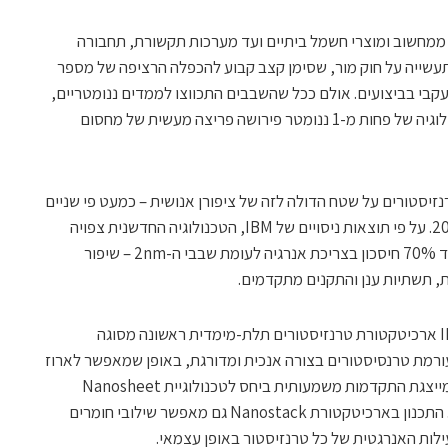
ממחשוב ומוצרי חשמל ביתיים ועד מערכות תקשורת, תחבורה
תעשייה על חוק מור, שסימן קצב קבוע להכפלה הרציפה של מספר
עקבי בביצועים. אולם ככל שהשבבים התכווצו לממדים ננומטריים,
חלה האטה בקצב ההתקדמות. הגעה לטכנולוגיה של פחות מ-1 ננומטר פירושה פריצה מעשית של מחסום
כמעט 100 מיליארד טרנזיסטורים על שטח הדולה לזה של ציפורן אנושית – כמעט פי שניים
מצפיפות שבב ה-2nm שהציגה IBM ב-2021. על פי תוצאות ניסויים של IBM, הטכנולוגיה החדשנית צפויה
לספק עד 50% יותר ביצועים, או לחלופין עד 70% חיסכון בצריכת אנרגיה לעומת שבבי ה-2nm – שיפור
ת, תשתיות ענן והתקנים מתקדמים.
כדי להגיע לפריצת דרך זו, פיתחו חוקרי IBM ארכיטקטורת טרנזיסטורים תלת-מימדית ראשונה מסוגה
Nano. טכנולוגיה זו עורמת טרנסיסטורים בצורה אנכית ומדורגת, באופן שמאפשר לארוז
יותר טרנסיסטורים על פני שטח נתון, והיא מייצגת התקדמות משמעותית ביחס לטכנולוגיית Nanosheet
הנפוצה כיום, שאף היא פותחה על ידי IBM. התכנון בארכיטקטורת Nanostack גם מאפשר שילובי חומרים
ילות האנרגטית של כל טרנזיסטור באופן עצמאי.