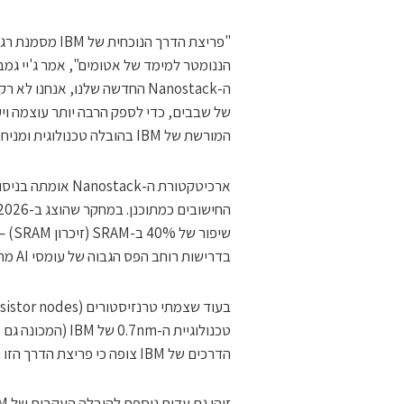
"פריצת הדרך הנ
ה-Nanostack החדשה שלנו, אנח
של שבבים, כדי לספק הרבה יותר עוצמה וי
המורשת של IBM בהובלה טכנולוגית ומניחה את היסודות לעידן המחשוב הבא".
ארכיטקטורת ה-tack
שיפו
בדרישות רוחב הפס הגבוה של עומסי AI מתקדמים.
הדרכים של IBM צופה כי פריצת הדרך הזו תפתח לפחות עשור שנים של שדרוג טכנולוגי.