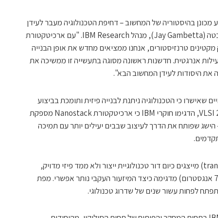
וכחית של IBM מסמנת רגע מכונן בהיסטוריה של המחשוב – דחיפת הטכנולוגיה מעבר לעידן
הננומטר למימד של אטומים", אמר ג'יי גמבטה (Jay Gambetta), מנהל IBM Research. "עם ארכיטקטורת
נו לא רק מקטינים טרנזיסטורים, אנחנו ממציאים מחדש את אופן הבנייה
עילות אנרגטית. חדשנות ראשונה מסוגה בתעשייה זו ממשיכה את
Nanos אומתה בניסויים שאישרו כי הטכנולוגיה ניתנת לבנייה פיזית ותומכת בביצוע
החישובים כמתוכנן. במחקר שהוצג ב-VLSI 2026, הדגימו חוקרי IBM כי ארכיטקטורת Nanostack מספקת
ר של 40% ב-SRAM (זיכרון SRAM) – הישג שפותח את הדרך לעיצוב שבבים יעילים יותר עם תמיכה
בעוד שצמתי טרנזיסטורים (transistor nodes) מייצגים כיום דור טכנולוגיית ייצור ולא ממד פיזי מדויק,
טכנולוגיית ה-0.7nm של IBM (המכונה גם 7 אנגסטרום) מדגימה כיצד המיזעור העקבי נותר אפשרי. מפת
זוהי גם עדות נוספת להובלה העקבית של IBM בתחום המחקר והפיתוח של תחום הסיליקון, מהיחידות