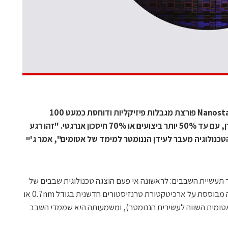
טכנולוגיה תלת-מימדית חדשה בשם Nanostack פורצת מגבלות פיזיקליות ודוחסת כמעט 100
מיליארד טרנזיסטורים על שטח של ציפורן, עם עד 50% יותר ביצועים או 70% חיסכון אנרגטי. "זהו רגע
כנולוגיה מעבר לעידן הננומטר למימד של אטומים", אמר ג'יי
בור תעשיית השבבים: לראשונה אי פעם הוצגה טכנולוגית שבבים של
פחות מ-1 ננומטר (sub-1 nm). הטכנולוגיה מבוססת על ארכיטקטורת טרנזיסטורים חדשנית בגודל 0.7nm או
a – יחידת מדידה אטומית השווה לעשירית הננומטר), ומשמעותה היא שממדי השבב