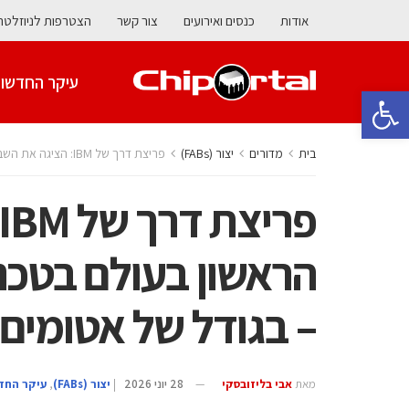
אודות
כנסים ואירועים
צור קשר
הצטרפות לניוזלטר
עיקר החדשו
פתח סרגל נגישות
בית
מדורים
‫יצור (‪(FABs‬‬
פריצת דרך של IBM: הציגה את השבב הראשון בעולם בטכנולוגיה של 0.7 ננומטר – בגודל של אטומים בודדים
– בגודל של אטומים 
מאת
אבי בליזובסקי
28 יוני 2026
|
‫יצור (‪(FABs‬‬
,
עיקר החד