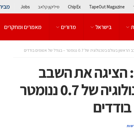
מבית
TapeOut Magazine
ChipEx
סיליקון קלאב
Jobs
ת
בישראל
מדורים
מאמרים ומחקרים
פריצת דרך של IBM: הציגה את השבב
הראשון בעולם בטכנולוגיה של 0.7 ננומטר
בודדים
שות