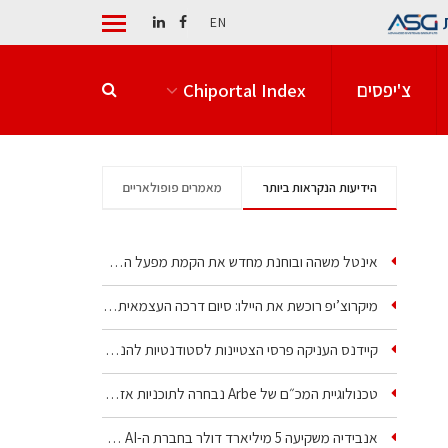
EN
צ'יפסים
Chiportal Index
הידיעות הנקראות ביותר
מאמרים פופולאריים
אינטל משהה ובוחנת מחדש את הקמת מפעל הענק שלה בקריית גת
מיקרוצ’יפ רוכשת את היילו: סיום דרכה העצמאית של אחת…
קיידנס העניקה פרסי הצטיינות לסטודנטיות להנדסת חשמל ופיזיקה
טכנולוגיית המכ״ם של Arbe נבחרה לתוכניות אזרחיות וביטחוניות
אנבידיה משקיעה 5 מיליארד דולר בחברת ה-AI של איליה סוצקבר