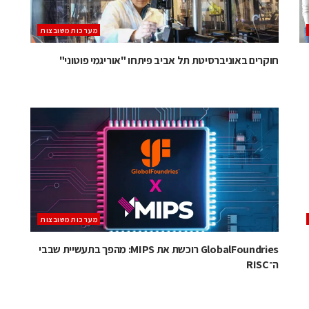
מערכות משובצות
חוקרים באוניברסיטת תל אביב פיתחו "אוריגמי פוטוני"
מערכות משובצות
GlobalFoundries רוכשת את MIPS: מהפך בתעשיית שבבי
ה־RISC