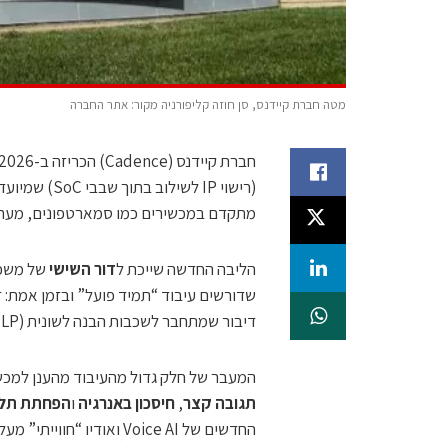
מטה חברת קיידנס, סן חוזה קליפורניה מקור: אתר החברה
חברת קיידנס (Cadence) הכריזה ב-21-01-2026 על
(רישוי IP לשילוב בתוך שבבי SoC) שמיועדת להרצת עומסי עבודה של
מתקדם במכשירים כמו סמארטפונים, מערכות
הליבה החדשה שייכת ל
דור השישי
שדורשים עיבוד “תמיד פועל” ובזמן אמת: ז
דיבור שמתחבר לשכבות הבנה לשונית (NLP) – תוך עמידה במגבלות צריכת הספק של מכשירי קצה.
המעבר של חלק גדול מהעיבוד מהענן למכשיר (“on-device”) נובע בעיקר משלושה לחצי
תגובה קצר
,
חיסכון באנרגיה
ו
הפחתת תלות
החדשים של Voice AI ואוד