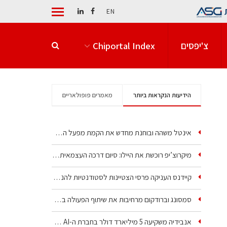
EN
צ'יפסים
Chiportal Index
הידיעות הנקראות ביותר
מאמרים פופולאריים
אינטל משהה ובוחנת מחדש את הקמת מפעל הענק שלה בקריית גת
מיקרוצ’יפ רוכשת את היילו: סיום דרכה העצמאית של אחת…
קיידנס העניקה פרסי הצטיינות לסטודנטיות להנדסת חשמל ופיזיקה
סמסונג וברודקום מרחיבות את שיתוף הפעולה בשבבי AI…
אנבידיה משקיעה 5 מיליארד דולר בחברת ה-AI של איליה סוצקבר