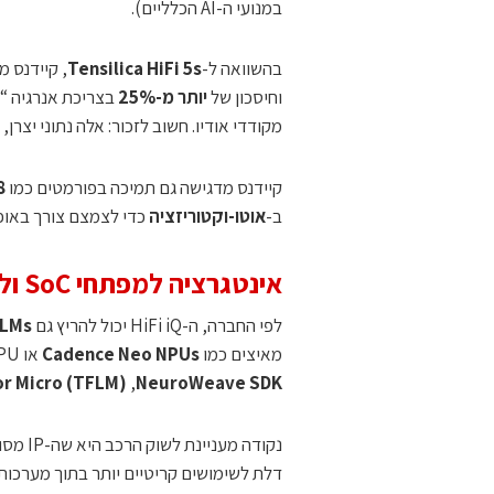
במנועי ה-AI הכלליים).
בהשוואה ל-
Tensilica HiFi 5s
, קיידנס 
וחיסכון של
יותר מ-25%
בצריכת אנרגיה “
מקודדי אודיו. חשוב לזכור: אלה נתוני יצרן,
קיידנס מדגישה גם תמיכה בפורמטים כמו
8
ב-
אוטו-וקטוריזציה
כדי לצמצם צורך באופט
אינטגרציה למפתחי SoC ולשוק הרכב
לפי החברה, ה-HiFi iQ יכול להריץ גם
LMs
מאיצים כמו
Cadence Neo NPUs
או NPU ייעודי של הלקוח. בנוסף נמסר על תאימות לכלים/סביבות כמו
NeuroWeave SDK
, ‏
or Micro (TFLM)
נקודה מעניינת לשוק הרכב היא שה-IP מסומן כמיועד ל-
דלת לשימושים קריטיים יותר בתוך מערכות 