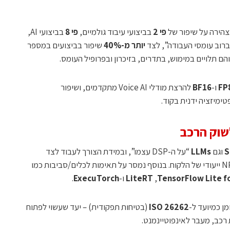
מצהירה על שיפור של
פי 2
בביצועי עיבוד גולמיים,
פי 8
בביצועי AI,
ברוב עומסי העבודה”, לצד
יותר מ-40%
שיפור בביצועים במספר
 והם תלויים במימוש, בתדרים, בזיכרון ובפרופיל העומס.
FP
ו-
BF16
להרצת מודלי Voice AI מתקדמים, ושיפור
ימיזציה ידנית בקוד.
S
וגם
LLMs
“על ה-DSP עצמו”, ובמידת הצורך לעבוד לצד
TensorFlow Lite f
, ‏
LiteRT
ו-
ExecuTorch
.
ISO 26262
(בטיחות תפקודית) – יעד שעשוי לפתוח
רכב, מעבר לאינפוטיינמנט.