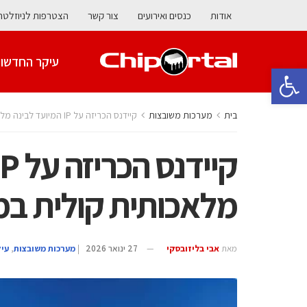
אודות
כנסים ואירועים
צור קשר
הצטרפות לניוזלטר
עיקר החדשו
פתח סרגל נגישות
בית
מערכות משובצות
קיידנס הכריזה על IP המיועד לבינה מלאכותית קולית במכשירי קצה
מלאכותית קולית במ
מאת
אבי בליזובסקי
27 ינואר 2026
|
מערכות משובצות
,
עי