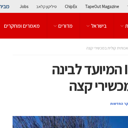
מבית
TapeOut Magazine
ChipEx
סיליקון קלאב
Jobs
ת
בישראל
מדורים
מאמרים ומחקרים
קיידנס הכריזה על IP המיועד לבינה
כשירי קצה
קר החדשות