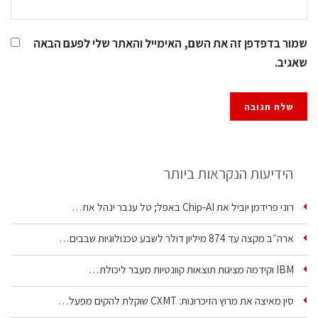
שמור בדפדפן זה את השם, האימייל והאתר שלי לפעם הבאה
שאגיב.
הידיעות הנקראות ביותר
רוני פרידמן יוביל את Chip‑AI באפל; טל ענבר ינהל את…
ארה״ב מקצה עד 874 מיליון דולר לשבע טכנולוגיות שבבים…
IBM וקידמה מציגות תוצאות קוונטיות מעבר ליכולת…
סין מאיצה את מרוץ הזיכרונות: CXMT שוקלת להקים מפעל…