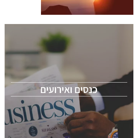
כנסים ואירועים
כנס ChipEx2026 יערך ב-12-13 במאי, 2026. הכנס מיועד
לכל העוסקים בתעשיית הסמיקונדקטור כולל מהנדסים,
מומחים מקצועיים ובכירים.
כנסים ואירועים
ChipEx2026 will be held on May 12-13, 2026. The
conference is intended for everyone involved in the
semiconductor industry, including engineers,
professional experts, and senior executives.