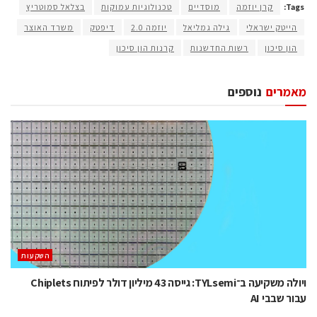
Tags:
קרן יוזמה
מוסדיים
טכנולוגיות עמוקות
בצלאל סמוטריץ
הייטק ישראלי
גילה גמליאל
יוזמה 2.0
דיפטק
משרד האוצר
הון סיכון
רשות החדשנות
קרנות הון סיכון
מאמרים
נוספים
השקעות
ויולה משקיעה ב־TYLsemi: גייסה 43 מיליון דולר לפיתוח Chiplets
עבור שבבי AI