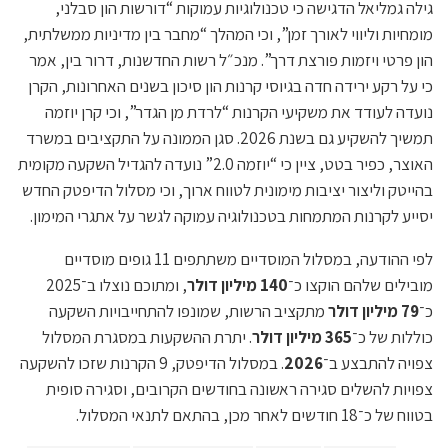
גילה גמליאל הדגישה כי טכנולוגיות עמוקות “דורשות הון סבלני,
מומחיות וליווי לאורך זמן”, וכי המהלך “מחבר בין מדיניות ממשלתית,
הון פרטי ויזמות פורצת דרך”. מנכ״ל רשות החדשנות, דרור בין, אמר
כי על רקע ירידה חדה בגיוסי קרנות הון סיכון בשנים האחרונות, הקרן
נועדה לעודד את משקיעי הקרנות “לרדת מן הגדר”, וכי קרן יוזמה
תמשיך להשקיע גם בשנת 2026. סגן הממונה על התקציבים במשרד
האוצר, כפיר בטט, ציין כי “יוזמה 2.0” נועדה להגדיל השקעה מקומית
בהייטק וליצור יציבות מימונית לטווח ארוך, וכי מסלול הדיפטק החדש
יסייע לקרנות המתמחות בטכנולוגיה עמוקה לגשר על אתגרי המימון.
לפי ההודעה, במסלול המוסדיים משתתפים 11 גופים מוסדיים
מובילים שלהם הוקצו כ־
140 מיליון דולר
, ומתוכם נוצלו ב־2025
כ־
79 מיליון דולר
מתקציב הרשות, שמונפו להתחייבויות השקעה
כוללות של כ־
365 מיליון דולר
. יתרת ההשקעות במסגרת המסלול
צפויה להתבצע ב־
2026
. במסלול הדיפטק, 9 הקרנות שזכו להשקעה
צפויות להשלים סגירה ראשונה בחודשים הקרובים, וסגירה סופית
בטווח של כ־18 חודשים לאחר מכן, בהתאם לתנאי המסלול.