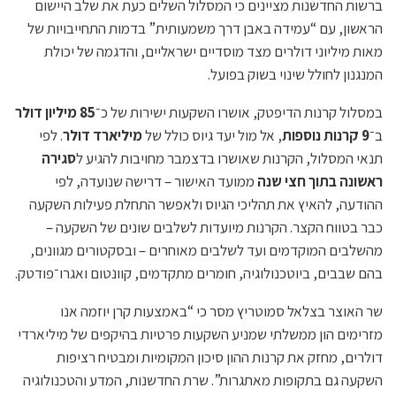
ברשות החדשנות מציינים כי המסלול השלים כעת את שלב היישום
הראשון, עם “עמידה באבן דרך משמעותית” בדמות התחייבויות של
מאות מיליוני דולרים מצד מוסדיים ישראליים, והדגמה של יכולת
המנגנון לחולל שינוי בשוק בפועל.
במסלול קרנות הדיפטק, אושרו השקעות ישירות של כ־
85 מיליון דולר
ב־
9 קרנות נוספות
, אל מול יעד גיוס כולל של
מיליארד דולר
. לפי
תנאי המסלול, הקרנות שאושרו בדצמבר מחויבות להגיע ל
סגירה
ראשונה בתוך חצי שנה
ממועד האישור – דרישה שנועדה, לפי
ההודעה, להאיץ את תהליכי הגיוס ולאפשר התחלת פעילות השקעה
כבר בטווח הקצר. הקרנות מיועדות לשלבים שונים של השקעה –
מהשלבים המוקדמים ועד לשלבים מאוחרים – ובסקטורים מגוונים,
בהם שבבים, ביוטכנולוגיה, חומרים מתקדמים, קוונטום ואגרו־פודטק.
שר האוצר בצלאל סמוטריץ מסר כי “באמצעות קרן יוזמה אנו
מזרימים הון ממשלתי שמניע השקעות פרטיות בהיקפים של מיליארדי
דולרים, מחזק את קרנות ההון סיכון המקומיות ומבטיח רציפות
השקעה גם בתקופות מאתגרות”. שרת החדשנות, המדע והטכנולוגיה