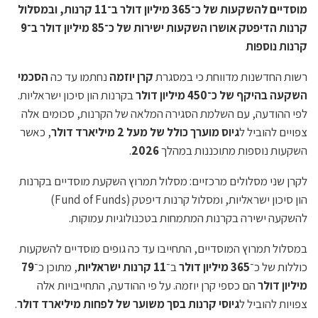
מוסדיים להשקעות של כ־365 מיליון דולר ב־11 קרנות, ובמסלול
קרנות הדיפטק אושרו השקעות ישירות של כ־85 מיליון דולר ב־9
קרנות נוספות
רשות החדשנות מדווחת כי במסגרת
קרן יוזמה
נחתמו עד כה
הסכמי
השקעה בהיקף של כ־450 מיליון דולר
בקרנות הון סיכון ישראליות.
לפי ההודעה, עם השלמת הסגירה המלאה של הקרנות, סכומים אלה
צפויים להוביל ל
גיוס מוערך כולל של מעל 2 מיליארד דולר
, כאשר
השקעות נוספות מתוכננות במהלך
2026
.
לקרן שני מסלולים מרכזיים: מסלול תמרוץ השקעת מוסדיים בקרנות
הון סיכון ישראליות, ומסלול קרנות דיפטק (Fund of Funds)
להשקעה ישירה בקרנות המתמחות בטכנולוגיות עמוקות.
במסלול תמרוץ המוסדיים, התחייבו עד כה גופים מוסדיים להשקעות
כוללות של כ־
365 מיליון דולר
ב־
11 קרנות ישראליות
, מתוכן כ־
79
מיליון דולר
הם כספי קרן יוזמה. על פי ההודעה, התחייבויות אלה
צפויות להוביל ל
גיוסי קרנות בסך משוער של לפחות מיליארד דולר
.