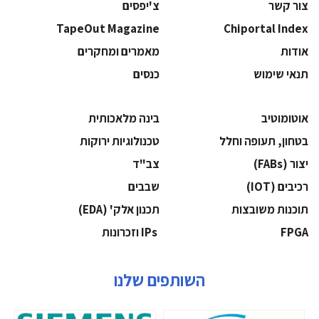
צור קשר
צ'יפסים
TapeOut Magazine
Chiportal Index
אודות
מאמרים ומחקרים
תנאי שימוש
כנסים
אוטומוטיב
בינה מלאכותית
בטחון, תעופה וחלל
‫טכנולוגיות ירוקות‬
‫יצור (‪(FABs‬‬
‫צב"ד‬
‫רכיבים‬ (IOT)
‫שבבים‬
‫תוכנות משובצות‬
‫תכנון אלק' (‪(EDA‬‬
‫‪FPGA‬‬
‫ ‪וזכרונות IPs‬‬
השותפים שלנו