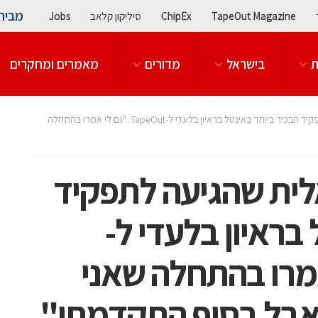
מבית
TapeOut Magazine
ChipEx
סיליקון קלאב
Jobs
ת
בישראל
מדורים
מאמרים ומחקרים
שלומית וייס, הישראלית שהגיעה לתפקיד הבכיר ביותר באינטל בראיון בלעדי ל-TapeOut: "גם לי אמרו בהתחלה
אלית שהגיעה לתפקיד
בראיון בלעדי ל-
ם לי אמרו בהתחלה שאני
י אבל בסוף התקדמתי"