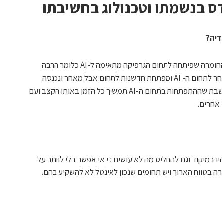
ס בנשמתו וטכנולוג בחשיבתו
דיה?
אנבידיה הולכת מאד חזק על תחום ה- AI והחומרה שפיתחה לתחום הגרפיקה מתאימה ל-AI כלומר הרבה
חישובים קטנים במקביל. אינטל נכנסה מאוחר לתחום ה- AI ומפתחת חדשנות לתחום אבל מאחר ונכנסה
מאוחר היא צריכה לסגור פערים. אני לא חושבת שההתפתחות בתחום ה-AI תמשיך כל הזמן באותו הקצב ועם
 אחרים.
 במיקוד וגם להחליט מה לא עושים כי אי אפשר בלי לוותר על
רה בטווח הארוך ויש תחומים שנכון לאינטל לא להשקיע בהם.