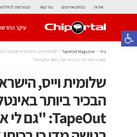
אודות
כנסים ואירועים
צור קשר
הצטרפות לניוזלטר
עיקר החדשו
פתח סרגל נגישות
בית
TapeOut Magazine
שאני רגישה מדי כי בכיתי אבל בסוף התקדמתי"
שלומית וייס, הישר
הבכיר ביותר באינטל 
TapeOut: "ג
רגישה מדי כי בכית