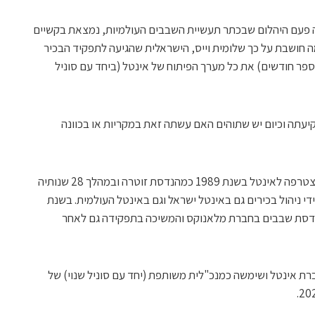
 פעם היהלום שבכתר תעשיית השבבים העולמיות, נמצאת בקשיים
מה חושבת על כך שלומית וייס, הישראלית שהגיעה לתפקיד הבכיר
ספר חודשים) את כל מערך הפיתוח של אינטל (ביחד עם סוניל
עתה וכיום יש שתוהים האם עשתה זאת במקריות או בכוונה
הקריירה המפוארת של שלומית החלה כשהצטרפה לאינטל בשנת 1989 כמהנדסת זוטרה ובמהלך 28 שנותיה
 ניהול בכירים גם באינטל ישראל וגם באינטל העולמית. בשנת
להנדסת שבבים בחברת מלאנוקס והמשיכה בתפקידה גם לאחר
גר לחברת אינטל ושימשה כמנכ"לית משותפת (יחד עם סוניל שנוי) של