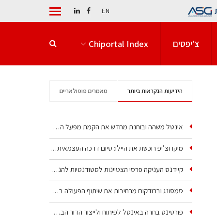
EN
צ'יפסים
Chiportal Index
הידיעות הנקראות ביותר
מאמרים פופולאריים
אינטל משהה ובוחנת מחדש את הקמת מפעל הענק שלה בקריית גת
מיקרוצ’יפ רוכשת את היילו: סיום דרכה העצמאית של אחת…
קיידנס העניקה פרסי הצטיינות לסטודנטיות להנדסת חשמל ופיזיקה
סמסונג וברודקום מרחיבות את שיתוף הפעולה בשבבי AI…
פורטינט בחרה באינטל לפיתוח ולייצור הדור הבא של מעבדי…