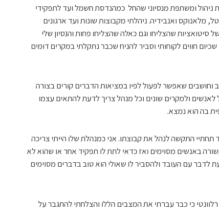
יאה איתי נסיון של למעלה מ-30 שנות ניהול ומשתפת מנסיוני שהחל כמהנדסת חשמל ועד לתפקידי
ל, מלאנוקס ואנבידיה. ניהלתי מקבוצות שונות ועד ארגונים
 סיטואציות שהצליחו וגם כאלה שהצליחו פחות והנסיון שלי
כיום חווים לקוחותי וסביר להניח שכבר נתקלתי במקרים דומים
וב וחושבים שאפשר לפעול לפיו במציאות הדברים קורים בצורה
ל לאנשים ולמקרים שונים וכל מנהל צריך לדעת להתאים עצמו
ת בה הוא נמצא.
תחתיי התקשה לנהל את קבוצתו. אני כמנהלת שלו הייתי צריכה
ורה באנשים מסוימים ואז כדאי לתת לו תפקיד אחר או שהוא לא
ת לדבר עם העובד ולהסביר לו שאולי הוא טוב בדברים מסוימים
רלוונטי כי כבר עברתי את המצבים הללו והצלחתי להתגבר על