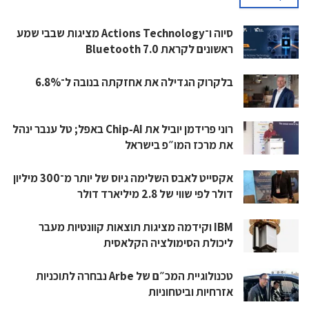
סיוה ו־Actions Technology מציגות שבבי שמע
ראשונים לקראת Bluetooth 7.0
בלקרוק הגדילה את אחזקתה בנובה ל־6.8%
רוני פרידמן יוביל את Chip‑AI באפל; טל ענבר ינהל
את מרכז המו״פ בישראל
אקסייט לאבס השלימה גיוס של יותר מ־300 מיליון
דולר לפי שווי של 2.8 מיליארד דולר
IBM וקידמה מציגות תוצאות קוונטיות מעבר
ליכולת הסימולציה הקלאסית
טכנולוגיית המכ״ם של Arbe נבחרה לתוכניות
אזרחיות וביטחוניות