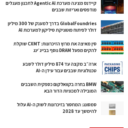
קיידנס מציגה מערכת Agentic AI לתכנון מעגלים
מודפסים ואריזות שבבים
GlobalFoundries בדרך למענק של 300 מיליון
דולר לפיתוח פוטוניקת סיליקון למערכות AI
סין מאיצה את מרוץ הזיכרונות: CXMT שוקלת
להקים מפעל DRAM נוסף בבייג׳ינג
ארה״ב מקצה עד 874 מיליון דולר לשבע
טכנולוגיות שבבים עבור עידן ה-AI
BMW בחרה בקוואלקום כספקית השבבים
המובילה למכוניות הדור הבא
סמסונג: המחסור בזיכרונות לשוק ה-AI עלול
להימשך עד 2028