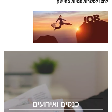
לחצו למשרות פנויות בהייטק
כנסים ואירועים
כנס ChipEx2026 יערך ב-12-13 במאי, 2026. הכנס מיועד
לכל העוסקים בתעשיית הסמיקונדקטור כולל מהנדסים,
מומחים מקצועיים ובכירים.
כנסים ואירועים
ChipEx2026 will be held on May 12-13, 2026. The