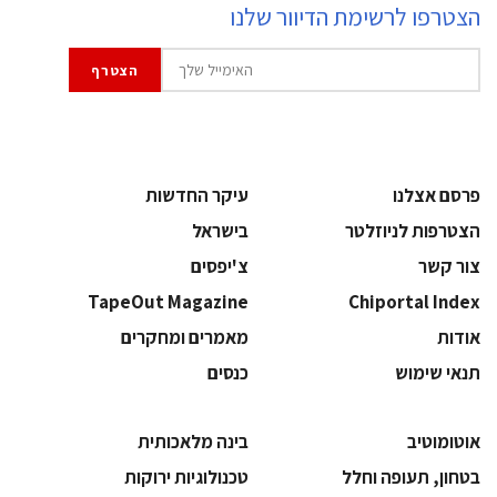
הצטרפו לרשימת הדיוור שלנו
פרסם אצלנו
עיקר החדשות
הצטרפות לניוזלטר
בישראל
צור קשר
צ'יפסים
TapeOut Magazine
Chiportal Index
אודות
מאמרים ומחקרים
תנאי שימוש
כנסים
אוטומוטיב
בינה מלאכותית
בטחון, תעופה וחלל
‫טכנולוגיות ירוקות‬