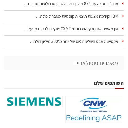
ארה״ב מקצה עד 874 מיליון דולר לשבע טכנולוגיות שבבים…
IBM וקידמה מציגות תוצאות קוונטיות מעבר ליכולת…
סין מאיצה את מרוץ הזיכרונות: CXMT שוקלת להקים מפעל…
אקסייט לאבס השלימה גיוס של יותר מ־300 מיליון דולר…
מאמרים פופולאריים
השותפים שלנו