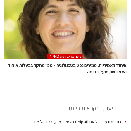
בינה מלאכותית (AI/ML)
איחוד האמיריות: ממירים נפט בטכנולוגיה – מכון מחקר בבעלות איחוד
האמירויות פועל בחיפה
הידיעות הנקראות ביותר
רוני פרידמן יוביל את Chip‑AI באפל; טל ענבר ינהל את…