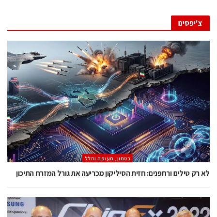
צ'יפסים
בטחון, תעופה וחלל
לא רק טילים ורחפנים: חזית הסיליקון מכריעה את גורל המזרח התיכון