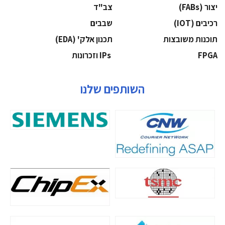
‫יצור (‪(FABs‬‬
‫צב"ד‬
‫רכיבים‬ (IOT)
‫שבבים‬
‫תוכנות משובצות‬
‫תכנון אלק' (‪(EDA‬‬
‫‪FPGA‬‬
‫ ‪וזכרונות IPs‬‬
השותפים שלנו