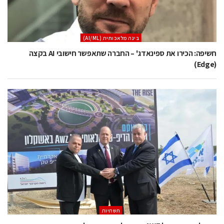
בינה מלאכותית (AI/ML)
חשיפה: הכירו את ספינאדג' – החברה שתאפשר חישובי AI בקצה
(Edge)
תשתיות