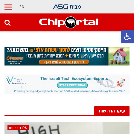
מבית
EN
פתח סרגל נגישות
עיקר החדשות
‫ ‪וזכרונות IPS‬‬