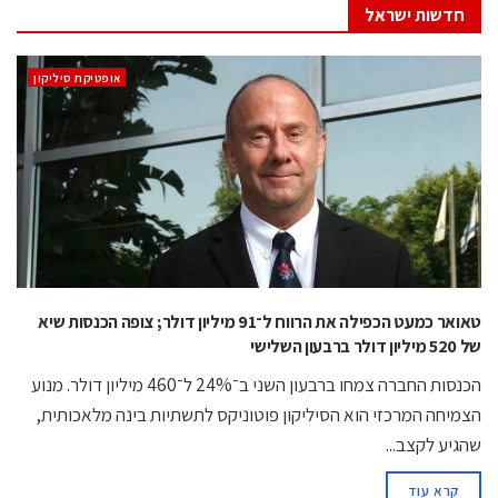
חדשות ישראל
אופטיקת סיליקון
טאואר כמעט הכפילה את הרווח ל־91 מיליון דולר; צופה הכנסות שיא
של 520 מיליון דולר ברבעון השלישי
הכנסות החברה צמחו ברבעון השני ב־24% ל־460 מיליון דולר. מנוע
הצמיחה המרכזי הוא הסיליקון פוטוניקס לתשתיות בינה מלאכותית,
שהגיע לקצב...
קרא עוד