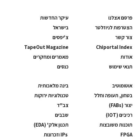
פרסם אצלנו
עיקר החדשות
הצטרפות לניוזלטר
בישראל
צור קשר
צ'יפסים
TapeOut Magazine
Chiportal Index
אודות
מאמרים ומחקרים
תנאי שימוש
כנסים
אוטומוטיב
בינה מלאכותית
בטחון, תעופה וחלל
‫טכנולוגיות ירוקות‬
‫יצור (‪(FABs‬‬
‫צב"ד‬
‫רכיבים‬ (IOT)
‫שבבים‬
‫תוכנות משובצות‬
‫תכנון אלק' (‪(EDA‬‬
‫‪FPGA‬‬
‫ ‪וזכרונות IPs‬‬