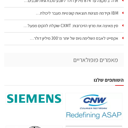
ארה״ב מקצה עד 874 מיליון דולר לשבע טכנולוגיות שבבים…
IBM וקידמה מציגות תוצאות קוונטיות מעבר ליכולת…
סין מאיצה את מרוץ הזיכרונות: CXMT שוקלת להקים מפעל…
אקסייט לאבס השלימה גיוס של יותר מ־300 מיליון דולר…
מאמרים פופולאריים
השותפים שלנו