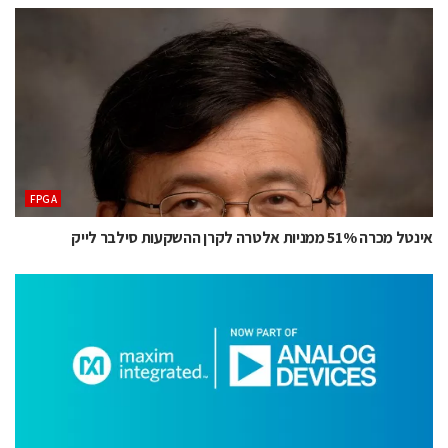
‫‪FPGA‬‬
אינטל מכרה 51% ממניות אלטרה לקרן ההשקעות סילבר לייק