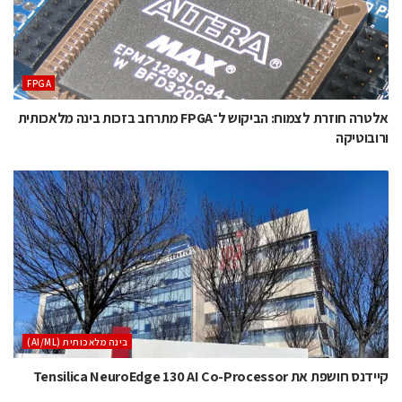
‫‪FPGA‬‬
אלטרה חוזרת לצמוח: הביקוש ל־FPGA מתרחב בזכות בינה מלאכותית
ורובוטיקה
בינה מלאכותית (AI/ML)
קיידנס חושפת את Tensilica NeuroEdge 130 AI Co-Processor