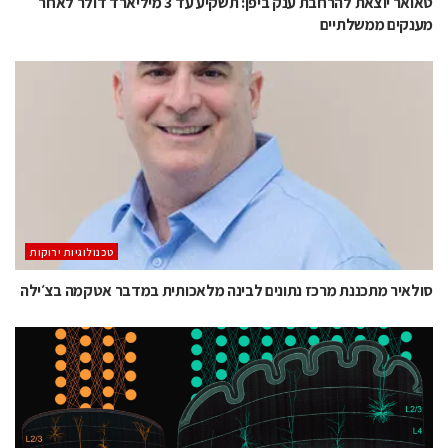
טאואר יוצאת להרחבת ענק ביפן: תשקיע עד 3 מיליארד דולר לאחר
מענקים ממשלתיים
‫טכנולוגיות ירוקות‬
סולאיר מתכננת מרכז נתונים לבינה מלאכותית במדבר אטקמה בצ׳ילה