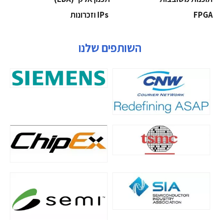
‫‪FPGA‬‬
‫ ‪וזכרונות IPs‬‬
השותפים שלנו