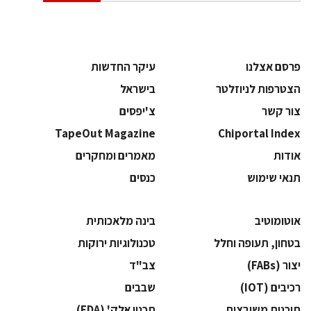
פרסם אצלנו
עיקר החדשות
הצטרפות לניוזלטר
בישראל
צור קשר
צ'יפסים
TapeOut Magazine
Chiportal Index
אודות
מאמרים ומחקרים
תנאי שימוש
כנסים
אוטומוטיב
בינה מלאכותית
בטחון, תעופה וחלל
‫טכנולוגיות ירוקות‬
‫יצור (‪(FABs‬‬
‫צב"ד‬
‫רכיבים‬ (IOT)
‫שבבים‬
‫תוכנות משובצות‬
‫תכנון אלק' (‪(EDA‬‬