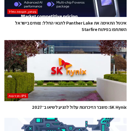
בטחון, תעופה וחלל
אינטל התאימה את Panther Lake לתנאי החלל: צוותים בישראל
השתתפו בפיתוח Starfire
‫ ‪וזכרונות IPS‬‬
SK Hynix: משבר הזיכרונות עלול להגיע לשיאו ב־2027