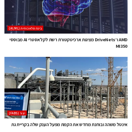
בינה מלאכותית (AI/ML)
AMD ו־DriveNets מציגות ארכיטקטורת רשת לקלאסטרי AI מבוססי
MI350
‫יצור (‪(FABS‬‬
אינטל משהה ובוחנת מחדש את הקמת מפעל הענק שלה בקריית גת