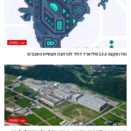
‫יצור (‪(FABS‬‬
הודו מקצה 13.3 מיליארד דולר להרחבת תעשיית השבבים
‫יצור (‪(FABS‬‬