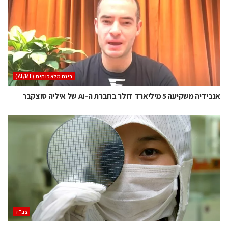
בינה מלאכותית (AI/ML)
אנבידיה משקיעה 5 מיליארד דולר בחברת ה-AI של איליה סוצקבר
‫צב"ד‬