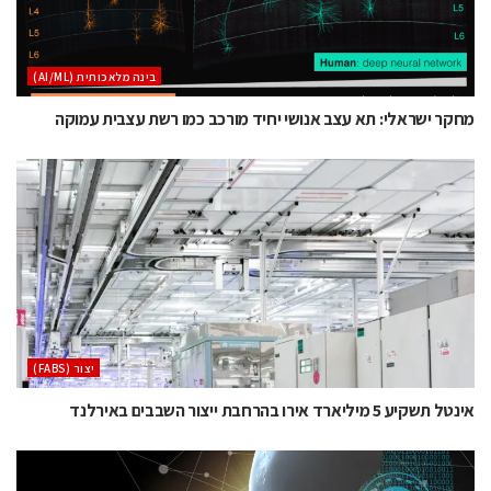
בינה מלאכותית (AI/ML)
מחקר ישראלי: תא עצב אנושי יחיד מורכב כמו רשת עצבית עמוקה
‫יצור (‪(FABS‬‬
אינטל תשקיע 5 מיליארד אירו בהרחבת ייצור השבבים באירלנד