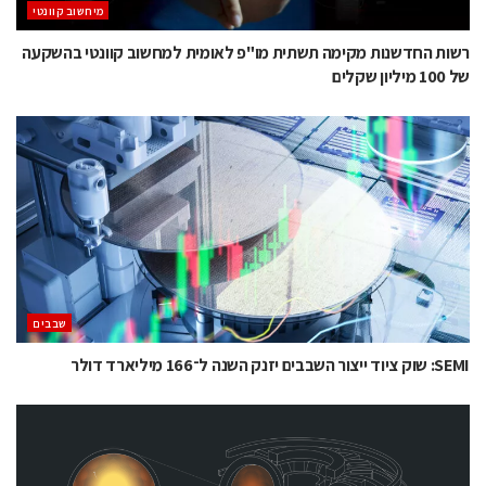
מיחשוב קוונטי
רשות החדשנות מקימה תשתית מו"פ לאומית למחשוב קוונטי בהשקעה
של 100 מיליון שקלים
‫שבבים‬
SEMI: שוק ציוד ייצור השבבים יזנק השנה ל־166 מיליארד דולר