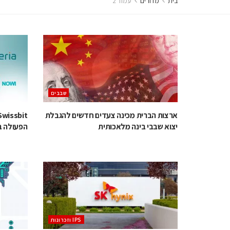
בית
מדורים
עמוד 2
‫שבבים‬
ארצות הברית מכינה צעדים חדשים להגבלת
יצוא שבבי בינה מלאכותית
הפעולה במע
‫ ‪וזכרונות IPS‬‬