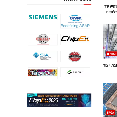
שקיע עד
(FAB
בהרחבת ייצור
‫‪FPGA‬‬