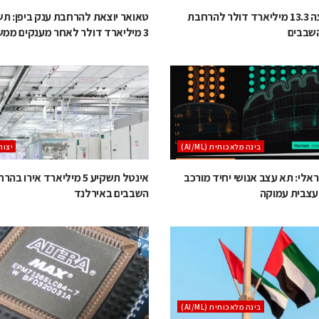
הודו מקצה 13.3 מיליארד דולר להרחבת
טאואר יוצאת להרחבת ענק ביפן: ת
שבבים
3 מיליארד דולר לאחר מענקים ממשלתיים
בינה מלאכותית (AI/ML)
‫יצור (‪S‬‬
אלי: תא עצב אנושי יחיד מורכב
אינטל תשקיע 5 מיליארד אירו 
עצבית עמוקה
השבבים באירלנד
בינה מלאכותית (AI/ML)