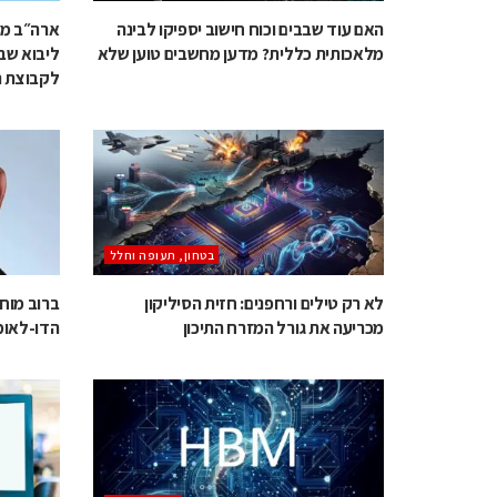
האם עוד שבבים וכוח חישוב יספיקו לבינה
ארה״ב מע
מלאכותית כללית? מדען מחשבים טוען שלא
לקבוצת ה
בטחון, תעופה וחלל
לא רק טילים ורחפנים: חזית הסיליקון
מכריעה את גורל המזרח התיכון
הדו-לאומ