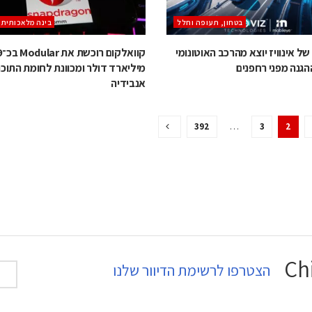
בטחון, תעופה וחלל
בינה מלאכותית (AI/ML
ה־LiDAR של אינוויז יוצא מהרכב האוטונומי
קוואלק
גנה מפני רחפנים
מיליארד דולר ומכוונת לחומת התוכ
אנבידיה
392
…
3
2
הצטרפו לרשימת הדיוור שלנו