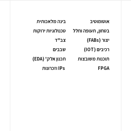
אוטומוטיב
בינה מלאכותית
בטחון, תעופה וחלל
‫טכנולוגיות ירוקות‬
‫יצור (‪(FABs‬‬
‫צב"ד‬
‫רכיבים‬ (IOT)
‫שבבים‬
‫תוכנות משובצות‬
‫תכנון אלק' (‪(EDA‬‬
‫‪FPGA‬‬
‫ ‪וזכרונות IPs‬‬