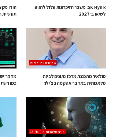
SK Hynix: משבר הזיכרונות עלול להגיע
לשיאו ב־2027
תעשיית ה
‫טכנולוגיות ירוקות‬
סולאיר מתכננת מרכז נתונים לבינה
מחקר ישר
מלאכותית במדבר אטקמה בצ׳ילה
כמו רשת 
בינה מלאכותית (AI/ML)