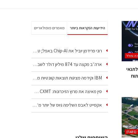
הידיעות הנקראות ביותר
מאמרים פופולאריים
רוני פרידמן יוביל את Chip‑AI באפל; טל ענבר ינהל את…
ה וחלל
ארה״ב מקצה עד 874 מיליון דולר לשבע טכנולוגיות שבבים…
נטל התאימה את Panther Lake לתנאי
תוח
IBM וקידמה מציגות תוצאות קוונטיות מעבר ליכולת…
סין מאיצה את מרוץ הזיכרונות: CXMT שוקלת להקים מפעל…
אקסייט לאבס השלימה גיוס של יותר מ־300 מיליון דולר…
(FAB
השותפים שלנו