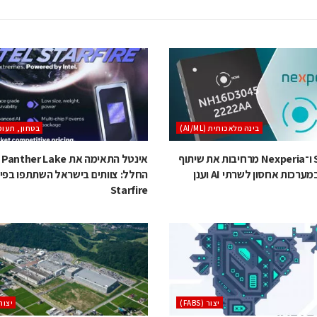
בינה מלאכותית (AI/ML)
בטחון, תעופ
Swissbit ו־Nexperia מרחיבות את שיתוף
אי
רכות אחסון לשרתי AI וענן
החלל: צוותים בישראל השתתפו בפי
Starfire
‫יצור (‪(FABS‬‬
‫יצור (‪S‬‬