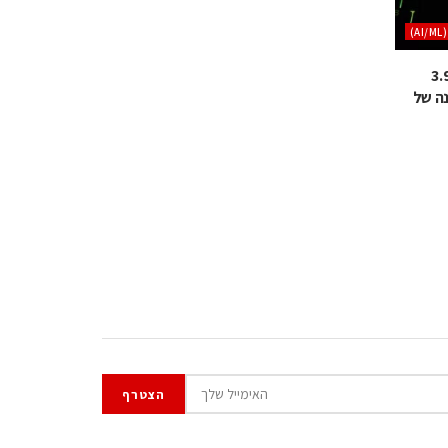
)
ום רוכשת את Modular בכ־3.9
נה של