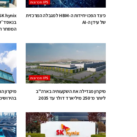
‫ ‪וזכרונות IPS‬‬
כיצד הפכו יחידות ה-HBM למגבלה המרכזית
של עידן ה‑AI
המסחר ה
‫ ‪וזכרונות IPS‬‬
מיקרון מגדילה את השקעותיה בארה"ב
מיקרון ה
ליותר מ־250 מיליארד דולר עד 2035
בהירושימה בהש