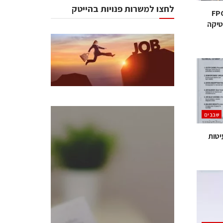
לחצו למשרות פנויות בהייטק
לצמוח: הביקוש ל־FPGA
טיקה
‫שבבים‬
כנסים ואירועים
כנס ChipEx2026 יערך ב-12-13
במאי, 2026. הכנס מיועד לכל
העוסקים בתעשיית
הסמיקונדקטור כולל מהנדסים,
מומחים מקצועיים ובכירים.