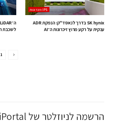
‫ ‪וזכרונות IPS‬‬
SK hynix בדרך לנאסד"ק: הנפקת ADR
ענקית על רקע מרוץ זיכרונות ה־AI
לשכבת הה
1
הרשמה לניוזלטר של ChiPortal