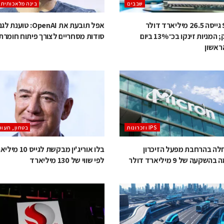
‫שבבים‬
בינה מלאכותית (AI/ML
SK hynix גייסה 26.5 מיליארד דולר
אפל תובעת את OpenAI: טוע
בנאסד״ק; המניות זינקו בכ־13% ביום
סודות מסחריים לצורך פיתוח חומרת AI
ראשון
‫ ‪וזכרונות IPS‬‬
בטחון, תעופ
חלה בהרחבת מפעל הזיכרון
בלו אוריג'ין מבקשת
קעה של 9 מיליארד דולר
לפי שווי של 130 מיליארד