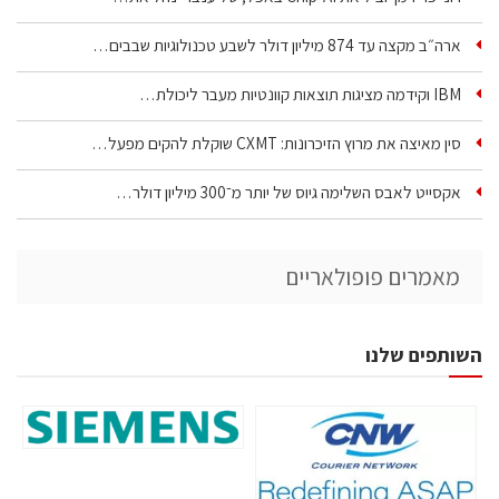
ארה״ב מקצה עד 874 מיליון דולר לשבע טכנולוגיות שבבים…
IBM וקידמה מציגות תוצאות קוונטיות מעבר ליכולת…
סין מאיצה את מרוץ הזיכרונות: CXMT שוקלת להקים מפעל…
אקסייט לאבס השלימה גיוס של יותר מ־300 מיליון דולר…
מאמרים פופולאריים
השותפים שלנו