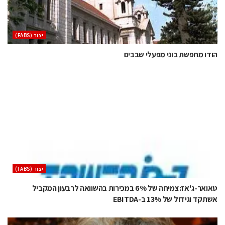
‫יצור (‪(FABS‬‬
הודו מחפשת בוני מפעלי שבבים
‫יצור (‪(FABS‬‬
טאואר-ג'אז:צמיחה של 6% במכירות בהשוואה לרבעון המקביל
אשתקד וגידול של 13% ב-EBITDA