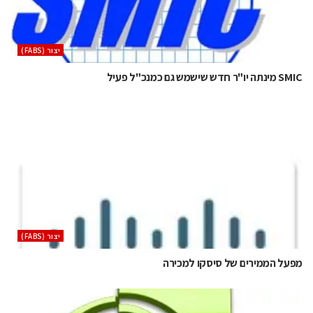
‫יצור (‪(FABS‬‬
SMIC מינתה יו"ר חדש שישמש גם כמנכ"ל פעיל
‫יצור (‪(FABS‬‬
מפעל הממירים של סיסקו למכירה