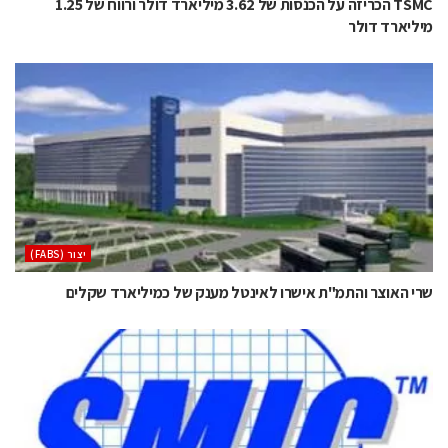
TSMC הכריזה על הכנסות של 3.62 מיליארד דולר ורווח של 1.25
מיליארד דולר
‫יצור (‪(FABS‬‬
שרי האוצר והתמ"ת אישרו לאינטל מענק של כמיליארד שקלים