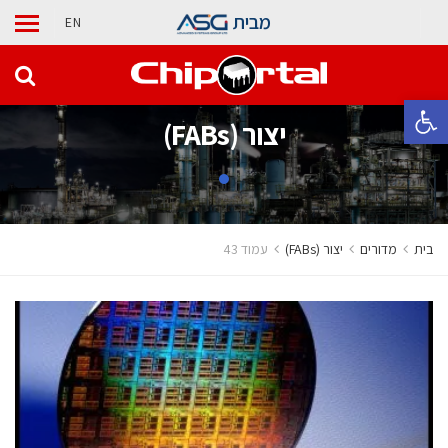
מבית
EN
פתח סרגל נגישות
‫יצור (‪(FABs‬‬
בית
מדורים
‫יצור (‪(FABs‬‬
עמוד 43