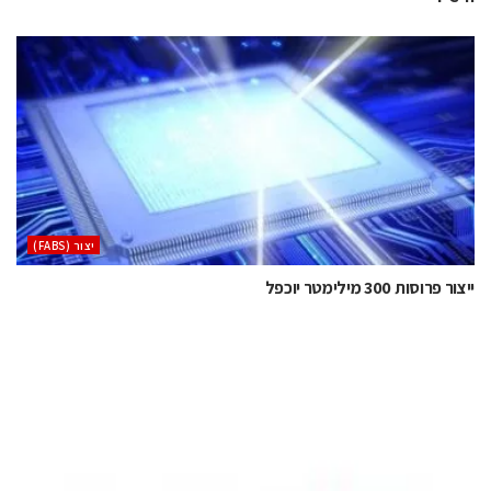
‫יצור (‪(FABS‬‬
ייצור פרוסות 300 מילימטר יוכפל