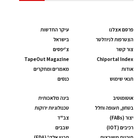
פרסם אצלנו
עיקר החדשות
הצטרפות לניוזלטר
בישראל
צור קשר
צ'יפסים
TapeOut Magazine
Chiportal Index
אודות
מאמרים ומחקרים
תנאי שימוש
כנסים
אוטומוטיב
בינה מלאכותית
בטחון, תעופה וחלל
‫טכנולוגיות ירוקות‬
‫יצור (‪(FABs‬‬
‫צב"ד‬
‫רכיבים‬ (IOT)
‫שבבים‬
‫תוכנות משובצות‬
‫תכנון אלק' (‪(EDA‬‬