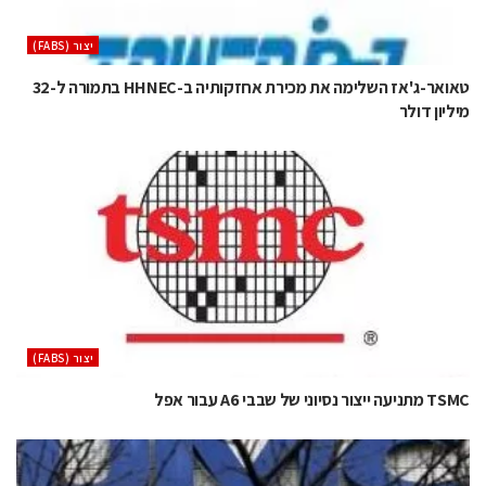
‫יצור (‪(FABS‬‬
טאואר-ג'אז השלימה את מכירת אחזקותיה ב-HHNEC בתמורה ל-32
מיליון דולר
‫יצור (‪(FABS‬‬
TSMC מתניעה ייצור נסיוני של שבבי A6 עבור אפל