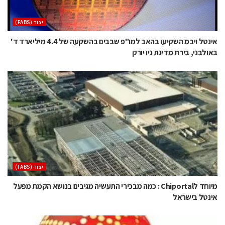
‫יצור (‪(FABS‬‬
אינטל ויבמ השקיעו בהאב למו"פ שבבים בהשקעה של 4.4 מיליארד ד'
באולבני, בירת מדינת ניו יורק
‫יצור (‪(FABS‬‬
מיוחד לChiportal : כמה מבכירי התעשיה מגיבים בנושא הקמת מפעל
אינטל בישראל