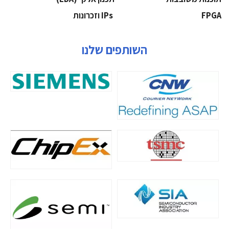
‫‪FPGA‬‬
‫ ‪וזכרונות IPs‬‬
השותפים שלנו