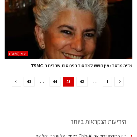
‫יצור (‪(FABS‬‬
מריה מרסד: אין חשש למחסור בפרוסות שבבים ב-TSMC
48
…
44
43
42
…
1
הידיעות הנקראות ביותר
רוני פרידמן יוביל את Chip‑AI באפל; טל ענבר ינהל את…