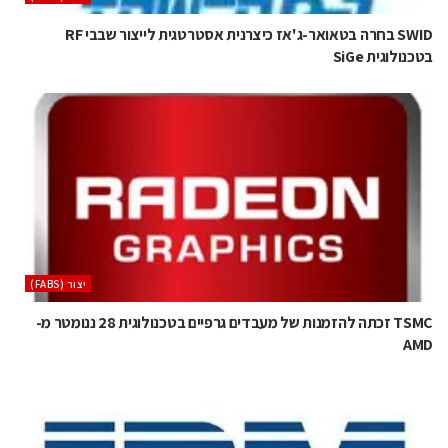
SWID בחרה בטאואר-ג'אז כיצרנית אסטרטגית לייצור שבבי RF
בטכנולוגית SiGe
‫יצור (‪(FABS‬‬
TSMC זכתה להזמנות של מעבדים גרפיים בטכנולוגית 28 ננומטר מ-
AMD