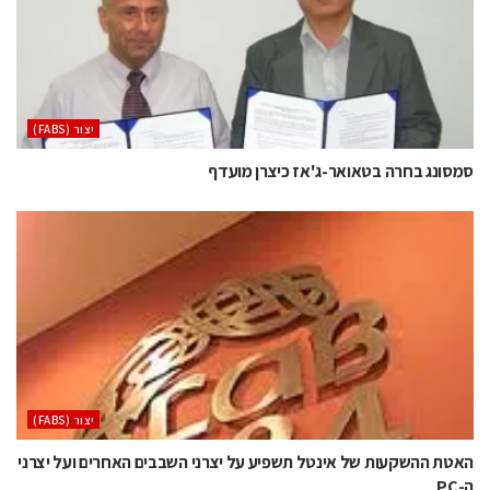
‫יצור (‪(FABS‬‬
סמסונג בחרה בטאואר-ג'אז כיצרן מועדף
‫יצור (‪(FABS‬‬
האטת ההשקעות של אינטל תשפיע על יצרני השבבים האחרים ועל יצרני
ה-PC