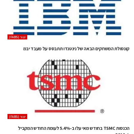
‫יצור (‪(FABS‬‬
קונסולת המשחקים הבאה של נינטנדו תתבסס על מעבד יבמ
‫יצור (‪(FABS‬‬
הכנסות TSMC בחודש מאי עלו ב-5.4% לעומת החודש המקביל