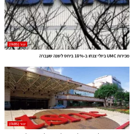
‫יצור (‪(FABS‬‬
מכירות UMC ביולי צנחו ב-18% ביחס לשנה שעברה
‫יצור (‪(FABS‬‬