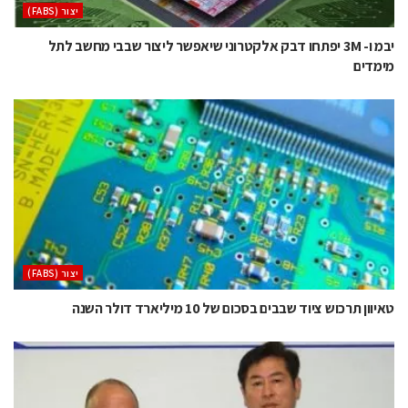
‫יצור (‪(FABS‬‬
יבמ ו- 3M יפתחו דבק אלקטרוני שיאפשר ליצור שבבי מחשב לתל
מימדים
‫יצור (‪(FABS‬‬
טאיוון תרכוש ציוד שבבים בסכום של 10 מיליארד דולר השנה