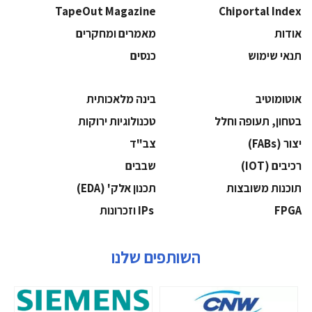
TapeOut Magazine
Chiportal Index
אודות
מאמרים ומחקרים
תנאי שימוש
כנסים
אוטומוטיב
בינה מלאכותית
בטחון, תעופה וחלל
‫טכנולוגיות ירוקות‬
‫יצור (‪(FABs‬‬
‫צב"ד‬
‫רכיבים‬ (IOT)
‫שבבים‬
‫תוכנות משובצות‬
‫תכנון אלק' (‪(EDA‬‬
‫‪FPGA‬‬
‫ ‪וזכרונות IPs‬‬
השותפים שלנו