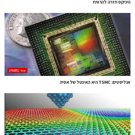
היניקס חזרה להרוויח
‫יצור (‪(FABS‬‬
אנליסטים: TSMC היא האינטל של אסיה