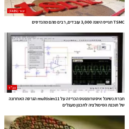
‫יצור (‪(FABS‬‬
TSMC תגייס השנה 3,000 עובדים, רבים מהם מהנדסים
‫צב"ד‬
חברת נשיונל איסטרומנטס הכריזה על multisim11 הגרסה האחרונה
של תוכנת הסימולציה לתכנון מעגלים