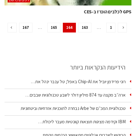
‫רכיבים‬ (IOT)
GPS לכלבים הוכרז ב-CES
167
…
165
164
163
…
1
הידיעות הנקראות ביותר
רוני פרידמן יוביל את Chip‑AI באפל; טל ענבר ינהל את…
ארה״ב מקצה עד 874 מיליון דולר לשבע טכנולוגיות שבבים…
טכנולוגיית המכ״ם של Arbe נבחרה לתוכניות אזרחיות וביטחוניות
IBM וקידמה מציגות תוצאות קוונטיות מעבר ליכולת…
הביקוש לשבבים אנלוגיים מתאושש: הכנסות טקסס…