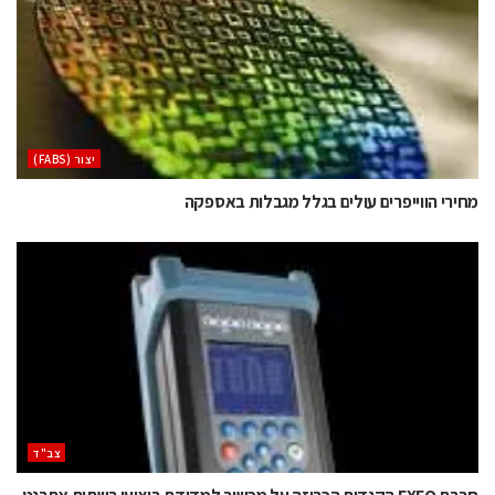
‫יצור (‪(FABS‬‬
מחירי הווייפרים עולים בגלל מגבלות באספקה
‫צב"ד‬