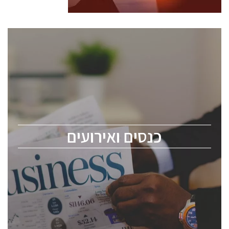
כנסים ואירועים
כנס ChipEx2026 יערך ב-12-13 במאי, 2026. הכנס מיועד
לכל העוסקים בתעשיית הסמיקונדקטור כולל מהנדסים,
מומחים מקצועיים ובכירים.
כנסים ואירועים
ChipEx2026 will be held on May 12-13, 2026. The
conference is intended for everyone involved in the
semiconductor industry, including engineers,
professional experts, and senior executives.
לחץ לפרטים