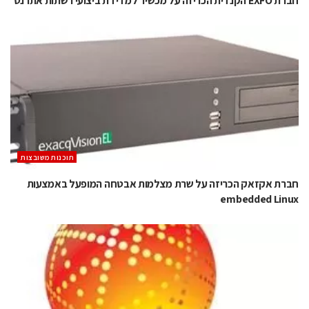
חברת EXFO הקנדית הכריזה על מכשיר למדידת ביצועי רשתות אתרנט
‫תוכנות משובצות‬
חברת אקזאק הכריזה על שרת מצלמות אבטחה המופעל באמצעות
embedded Linux