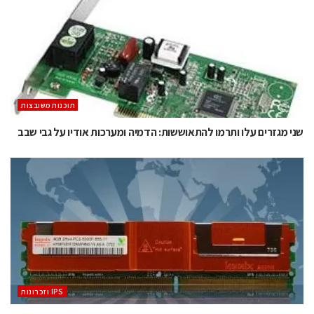
‫תוכנות משובצות‬
שני מגזרים עלו ותרמו להתאוששות: הדמיה ומערכות אודיו על גבי שבב
‫ ‪וזכרונות IPS‬‬