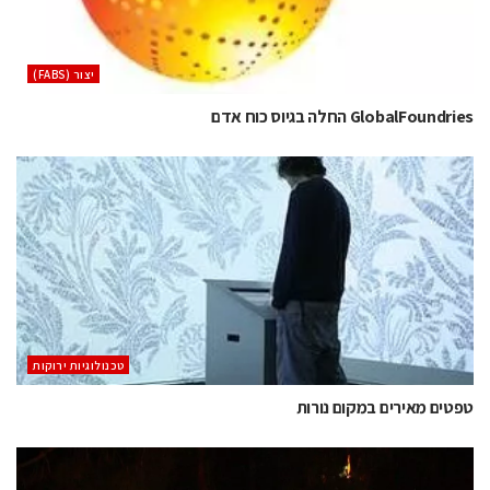
‫יצור (‪(FABS‬‬
GlobalFoundries החלה בגיוס כוח אדם
‫טכנולוגיות ירוקות‬
טפטים מאירים במקום נורות