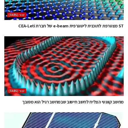
‫יצור (‪(FABS‬‬
ST מצטרפת לתוכנית ליטוגרפית e-beam של חברת CEA-Leti
‫יצור (‪(FABS‬‬
מחשב קוונטי הצליח לחשב חישוב שבמחשב רגיל הוא מסובך