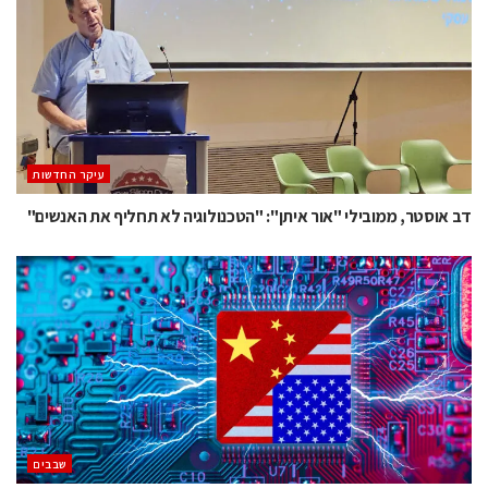
עיקר החדשות
דב אוסטר, ממובילי "אור איתן": "הטכנולוגיה לא תחליף את האנשים"
‫שבבים‬