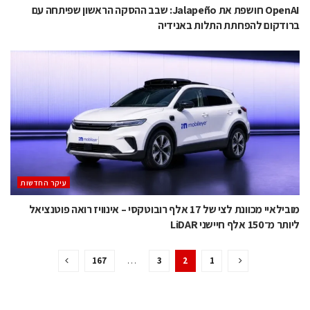
OpenAI חושפת את Jalapeño: שבב ההסקה הראשון שפיתחה עם
ברודקום להפחתת התלות באנידיה
עיקר החדשות
מובילאיי מכוונת לצי של 17 אלף רובוטקסי – אינוויז רואה פוטנציאל
ליותר מ־150 אלף חיישני LiDAR
167
…
3
2
1