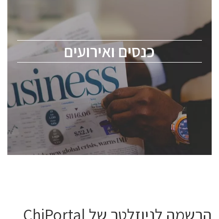
כנס ChipEx2026 יערך ב-12-13 במאי, 2026. הכנס מיועד
לכל העוסקים בתעשיית הסמיקונדקטור כולל מהנדסים,
מומחים מקצועיים ובכירים.
כנסים ואירועים
ChipEx2026 will be held on May 12-13, 2026. The
conference is intended for everyone involved in the
semiconductor industry, including engineers,
professional experts, and senior executives.
לחץ לפרטים
הרשמה לניוזלטר של ChiPortal