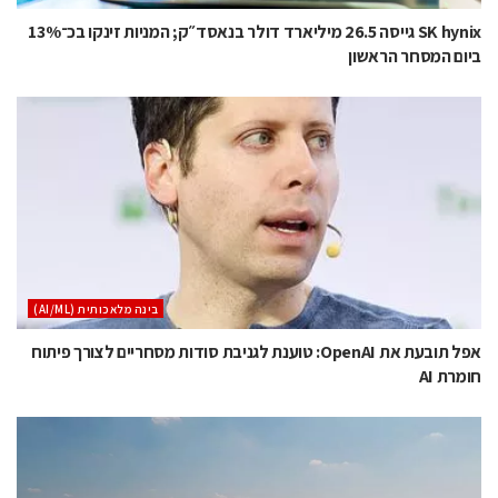
SK hynix גייסה 26.5 מיליארד דולר בנאסד״ק; המניות זינקו בכ־13%
ביום המסחר הראשון
בינה מלאכותית (AI/ML)
אפל תובעת את OpenAI: טוענת לגניבת סודות מסחריים לצורך פיתוח
חומרת AI