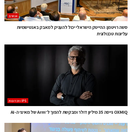
אנשים
סשה רויטמן: ההייטק הישראלי יכול להעניק למאבק באנטישמיות
עליונות טכנולוגית
‫ ‪וזכרונות IPS‬‬
OXMIQ גייסה 35 מיליון דולר ומבקשת להפוך ל־Arm של מאיצי ה-AI