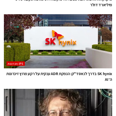
מיליארד דולר
‫ ‪וזכרונות IPS‬‬
SK hynix בדרך לנאסד"ק: הנפקת ADR ענקית על רקע מרוץ זיכרונות
ה־AI