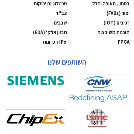
בטחון, תעופה וחלל
‫טכנולוגיות ירוקות‬
‫יצור (‪(FABs‬‬
‫צב"ד‬
‫רכיבים‬ (IOT)
‫שבבים‬
‫תוכנות משובצות‬
‫תכנון אלק' (‪(EDA‬‬
‫‪FPGA‬‬
‫ ‪וזכרונות IPs‬‬
השותפים שלנו