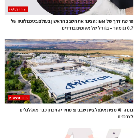
‫יצור (‪(FABS‬‬
פריצת דרך של IBM: הציגה את השבב הראשון בעולם בטכנולוגיה של
0.7 ננומטר – בגודל של אטומים בודדים
‫ ‪וזכרונות IPS‬‬
בום ה־AI מצית אינפלציית שבבים: מחירי הזיכרון כבר מתגלגלים
לצרכנים