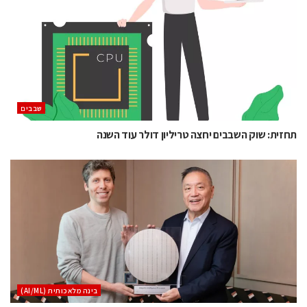
‫שבבים‬
תחזית: שוק השבבים יחצה טריליון דולר עוד השנה
בינה מלאכותית (AI/ML)