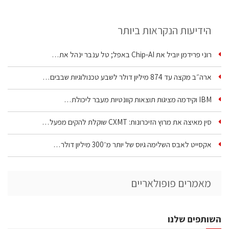
הידיעות הנקראות ביותר
רוני פרידמן יוביל את Chip‑AI באפל; טל ענבר ינהל את…
ארה״ב מקצה עד 874 מיליון דולר לשבע טכנולוגיות שבבים…
IBM וקידמה מציגות תוצאות קוונטיות מעבר ליכולת…
סין מאיצה את מרוץ הזיכרונות: CXMT שוקלת להקים מפעל…
אקסייט לאבס השלימה גיוס של יותר מ־300 מיליון דולר…
מאמרים פופולאריים
השותפים שלנו