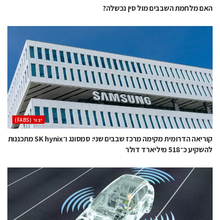
האם מלחמת השבבים מול סין נכשלה?
‫יצור (‪(FABS‬‬
קוריאה הדרומית מקימה מרכז שבבים שני: סמסונג ו־SK hynix מתכננות
להשקיע כ־518 מיליארד דולר