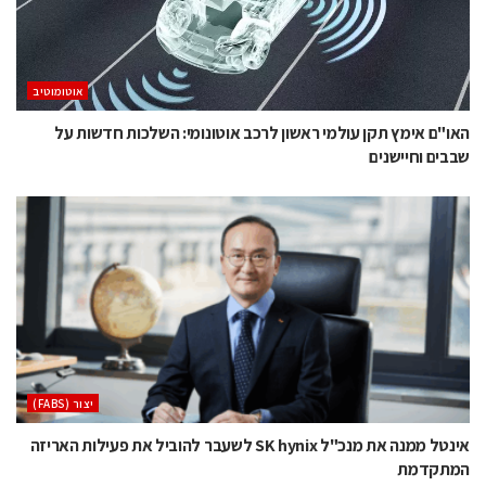
אוטומוטיב
האו"ם אימץ תקן עולמי ראשון לרכב אוטונומי: השלכות חדשות על
שבבים וחיישנים
‫יצור (‪(FABS‬‬
אינטל ממנה את מנכ"ל SK hynix לשעבר להוביל את פעילות האריזה
המתקדמת