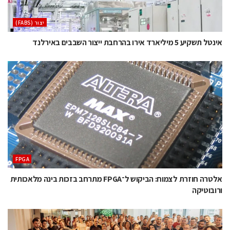
‫יצור (‪(FABS‬‬
אינטל תשקיע 5 מיליארד אירו בהרחבת ייצור השבבים באירלנד
‫‪FPGA‬‬
אלטרה חוזרת לצמוח: הביקוש ל־FPGA מתרחב בזכות בינה מלאכותית
ורובוטיקה