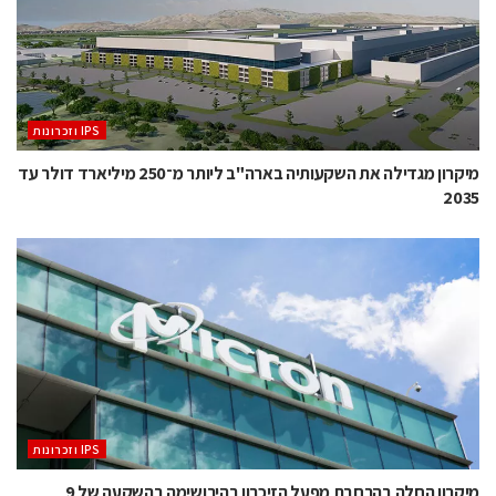
‫ ‪וזכרונות IPS‬‬
מיקרון מגדילה את השקעותיה בארה"ב ליותר מ־250 מיליארד דולר עד
2035
‫ ‪וזכרונות IPS‬‬
מיקרון החלה בהרחבת מפעל הזיכרון בהירושימה בהשקעה של 9