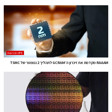
‫ ‪וזכרונות IPS‬‬
RAAAM מקדמת את זיכרון ה־GCRAM לתהליך 2 ננומטר של TSMC