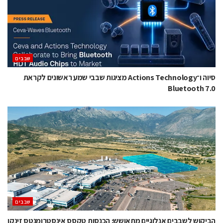
‫שבבים‬
סיוה ו־Actions Technology מציגות שבבי שמע ראשונים לקראת
Bluetooth 7.0
‫שבבים‬
הביקוש לשבבים אנלוגיים מתאושש: הכנסות טקסס אינסטרומנטס זינקו