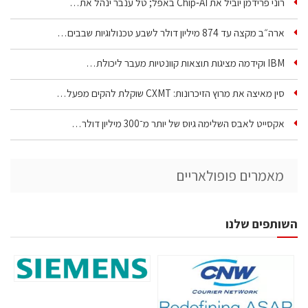
רוני פרידמן יוביל את Chip‑AI באפל; טל ענבר ינהל את…
ארה״ב מקצה עד 874 מיליון דולר לשבע טכנולוגיות שבבים…
IBM וקידמה מציגות תוצאות קוונטיות מעבר ליכולת…
סין מאיצה את מרוץ הזיכרונות: CXMT שוקלת להקים מפעל…
אקסייט לאבס השלימה גיוס של יותר מ־300 מיליון דולר…
מאמרים פופולאריים
השותפים שלנו