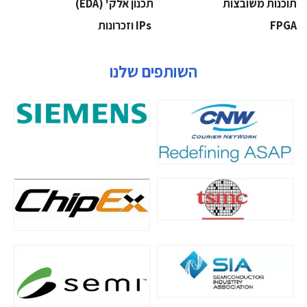
‫תוכנות משובצות‬
‫תכנון אלק' (‪(EDA‬‬
‫‪FPGA‬‬
‫ ‪וזכרונות IPs‬‬
השותפים שלנו