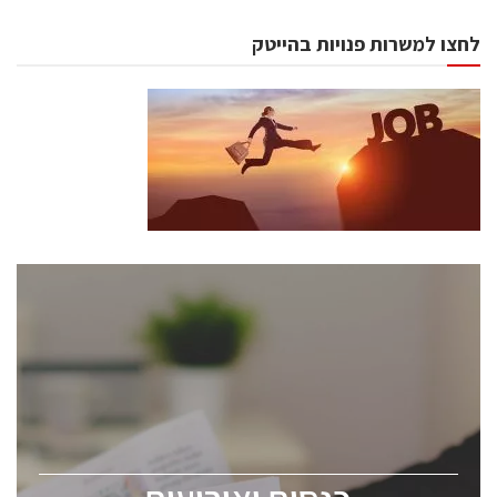
לחצו למשרות פנויות בהייטק
כנסים ואירועים
כנס ChipEx2026 יערך ב-12-13 במאי, 2026. הכנס מיועד
לכל העוסקים בתעשיית הסמיקונדקטור כולל מהנדסים,
מומחים מקצועיים ובכירים.