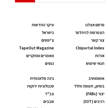
פרסם אצלנו
עיקר החדשות
הצטרפות לניוזלטר
בישראל
צור קשר
צ'יפסים
TapeOut Magazine
Chiportal Index
אודות
מאמרים ומחקרים
תנאי שימוש
כנסים
אוטומוטיב
בינה מלאכותית
בטחון, תעופה וחלל
‫טכנולוגיות ירוקות‬
‫יצור (‪(FABs‬‬
‫צב"ד‬
‫רכיבים‬ (IOT)
‫שבבים‬