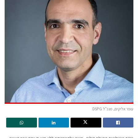
עופר אליקים, מנכ"ל DSPG
טרנד טכנולוגיית הפעלה קולית –מוצרי אלקטרוניקה ללא מגע יד אדם צובר תאוצה