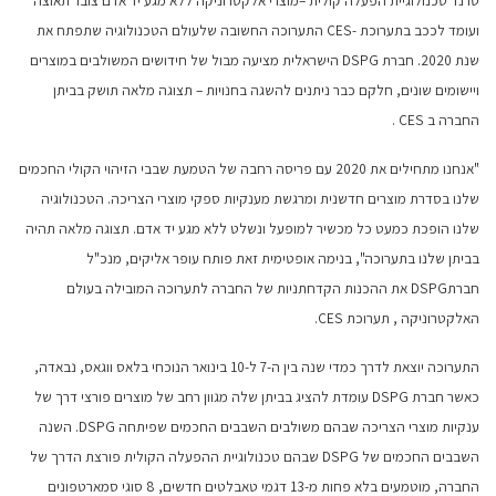
ועומד לככב בתערוכת
CES-
התערוכה החשובה שלעולם הטכנולוגיה שתפתח את
שנת 2020. חברת
DSPG
הישראלית מציעה מבול של חידושים המשולבים במוצרים
ויישומים שונים, חלקם כבר ניתנים להשגה בחנויות – תצוגה מלאה תושק בביתן
החברה ב
. CES
"אנחנו מתחילים את 2020 עם פריסה רחבה של הטמעת שבבי הזיהוי הקולי החכמים
שלנו בסדרת מוצרים חדשנית ומרגשת מענקיות ספקי מוצרי הצריכה. הטכנולוגיה
שלנו הופכת כמעט כל מכשיר למופעל ונשלט ללא מגע יד אדם. תצוגה מלאה תהיה
בביתן שלנו בתערוכה", בנימה אופטימית זאת פותח עופר אליקים, מנכ"ל
חברתDSPG את ההכנות הקדחתניות של החברה לתערוכה המובילה בעולם
האלקטרוניקה , תערוכת CES.
התערוכה יוצאת לדרך כמדי שנה בין ה-7 ל-10 בינואר הנוכחי בלאס ווגאס, נבאדה,
כאשר חברת DSPG עומדת להציג בביתן שלה מגוון רחב של מוצרים פורצי דרך של
ענקיות מוצרי הצריכה שבהם משולבים השבבים החכמים שפיתחה DSPG. השנה
השבבים החכמים של DSPG שבהם טכנולוגיית ההפעלה הקולית פורצת הדרך של
החברה, מוטמעים בלא פחות מ-13 דגמי טאבלטים חדשים, 8 סוגי סמארטפונים