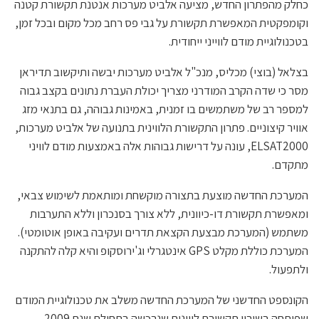
כחלק מהפתרון החדש, מציעה אלביט מערכות אנטנת תקשורת קטנה
וקומפקטית המאפשרת תקשורת על גבי פס רחב מכל מקום ובכל זמן,
בטכנולוגיית מודם לווייני ייחודית.
בצלאל (בוצי) מכליס, מנכ"ל אלביט מערכות יבשה ותיקשוב תדיראן
מסר כי שדה הקרב המודרני מצריך יכולת העברת נתונים בקצב גבוה
למספר רב של משתמשים בו זמנית, באמינות גבוהה, גם בתנאי מזג
אוויר קיצוניים. פתרון התקשורת הלווינית בתנועה של אלביט מערכות,
ELSAT2000, עונה על דרישות גבוהות אלה באמצעות מודם לוויני
מתקדם.
המערכת החדשה מוצעת בתצורה מוקשחת ומותאמת לשימוש צבאי,
ומאפשרת תקשורת דו-כיוונית, ללא צורך בסנכרון וללא התערבות
משתמש (המערכת מבצעת הקצאת תדרים ועקיבה באופן אוטומטי).
המערכת כוללת מקלט GPS אינטגרלי וג'ירוסקופ והיא קלה להתקנה
ולתפעול.
הקונספט החדשני של המערכת החדשה משלב את טכנולוגיית המודם
שפותחה בשירון תקשורת לווינים שנרכשה בתחילת שנת 2009.