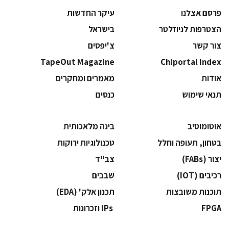
פרסם אצלנו
עיקר החדשות
הצטרפות לניוזלטר
בישראל
צור קשר
צ'יפסים
TapeOut Magazine
Chiportal Index
אודות
מאמרים ומחקרים
תנאי שימוש
כנסים
אוטומוטיב
בינה מלאכותית
בטחון, תעופה וחלל
‫טכנולוגיות ירוקות‬
‫יצור (‪(FABs‬‬
‫צב"ד‬
‫רכיבים‬ (IOT)
‫שבבים‬
‫תוכנות משובצות‬
‫תכנון אלק' (‪(EDA‬‬
‫‪FPGA‬‬
‫ ‪וזכרונות IPs‬‬