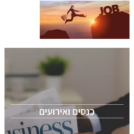
כנסים ואירועים
כנס ChipEx2026 יערך ב-12-13 במאי, 2026. הכנס מיועד
לכל העוסקים בתעשיית הסמיקונדקטור כולל מהנדסים,
מומחים מקצועיים ובכירים.
כנסים ואירועים
ChipEx2026 will be held on May 12-13, 2026. The
conference is intended for everyone involved in the