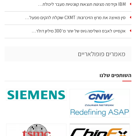
IBM וקידמה מציגות תוצאות קוונטיות מעבר ליכולת…
סין מאיצה את מרוץ הזיכרונות: CXMT שוקלת להקים מפעל…
אקסייט לאבס השלימה גיוס של יותר מ־300 מיליון דולר…
מאמרים פופולאריים
השותפים שלנו