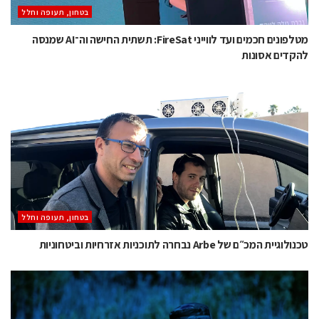
בטחון, תעופה וחלל
מטלפונים חכמים ועד לווייני FireSat: תשתית החישה וה־AI שמנסה
להקדים אסונות
בטחון, תעופה וחלל
טכנולוגיית המכ״ם של Arbe נבחרה לתוכניות אזרחיות וביטחוניות