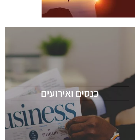
כנסים ואירועים
כנס ChipEx2026 יערך ב-12-13 במאי, 2026. הכנס מיועד
לכל העוסקים בתעשיית הסמיקונדקטור כולל מהנדסים,
מומחים מקצועיים ובכירים.
כנסים ואירועים
ChipEx2026 will be held on May 12-13, 2026. The
conference is intended for everyone involved in the
semiconductor industry, including engineers,
professional experts, and senior executives.