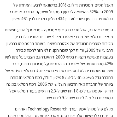
האנליסטים. המכירות גדלו ב-10% בהשוואה לרבעון האחרון של
2009 וב-52% בהשוואה לרבעון המקביל אשתקד. החברה צופה כי
הכנסותיה ברבעון השני ינוע בין 434 מיליון דולרים לבין 461 מיליון.
סומיט דאהנדה, אנליסט בבנק אוף אמריקה – מריל ינץ' הביע חששות
ממיצירת מלאי של מוצרי אלטרה ויצרני שבבים אחרים. לדבריו,
מכירות מוצריה הבוגרים של אלטרה נשארו באותה הרמה כמו ברבעון
הרביעי של 2009, עדות לכך שכוח הקניה לא חזר לרמה סבירה
בעקבות פאניקת הקניות בסוף 2009. דהאנדה גם הצביע על נתון לפיו
42% מהכנסותיה של אלטרה היו הכנסות על מכירות דחויות, דבר
שמראה שמוצריה לא נחטפים ממדפי המפיצים. גם המלאי הפנימי של
החברה גדל ב25% והגיע ל-87.3 מיליון דולר, רמת המלאי הגבוהה
ביותר של החברה מאז הרבעון השלישי של 2006. רמת המלאי במונחי
חודשי אספקה גדל מ-1.8 חודשים ל-2.3 חודשים בעוד המלאי אצל
המפיצים גדל מ-0.7 חודשים ל-0.9 חודשים.
ואולם פול מקויליאמס, עורך Technology Research ואחרים
טוענים כי לחששות אלה אין בסיס. מארק ליפאקיס, אנליסט במורגן