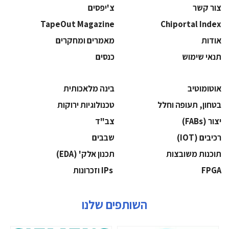
צור קשר
צ'יפסים
TapeOut Magazine
Chiportal Index
אודות
מאמרים ומחקרים
תנאי שימוש
כנסים
אוטומוטיב
בינה מלאכותית
בטחון, תעופה וחלל
‫טכנולוגיות ירוקות‬
‫יצור (‪(FABs‬‬
‫צב"ד‬
‫רכיבים‬ (IOT)
‫שבבים‬
‫תוכנות משובצות‬
‫תכנון אלק' (‪(EDA‬‬
‫‪FPGA‬‬
‫ ‪וזכרונות IPs‬‬
השותפים שלנו