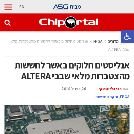
מבית
EN
פתח סרגל נגישות
בית
מדורים
‫‪FPGA‬‬
אנליסטים חלוקים באשר לחששות מהצטברות מלאי
שבבי ALTERA
אנליסטים חלוקים באשר לחששות
מהצטברות מלאי שבבי ALTERA
מאת
אבי בליזובסקי
26 אפריל 2010
‫‪FPGA‬‬
,
עיקר החדשות