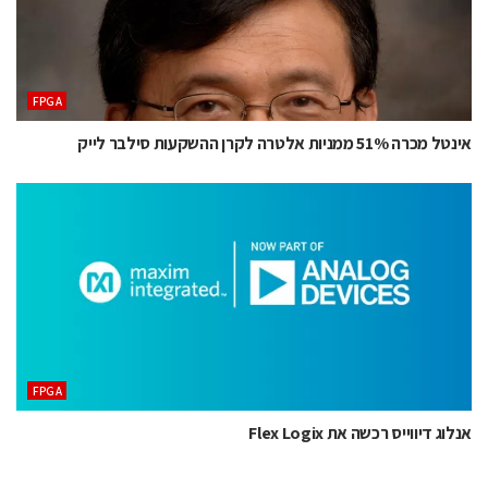
‫‪FPGA‬‬
אינטל מכרה 51% ממניות אלטרה לקרן ההשקעות סילבר לייק
‫‪FPGA‬‬
אנלוג דיווייס רכשה את Flex Logix