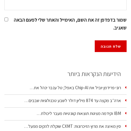
שמור בדפדפן זה את השם, האימייל והאתר שלי לפעם הבאה
שאגיב.
הידיעות הנקראות ביותר
רוני פרידמן יוביל את Chip‑AI באפל; טל ענבר ינהל את…
ארה״ב מקצה עד 874 מיליון דולר לשבע טכנולוגיות שבבים…
IBM וקידמה מציגות תוצאות קוונטיות מעבר ליכולת…
סין מאיצה את מרוץ הזיכרונות: CXMT שוקלת להקים מפעל…