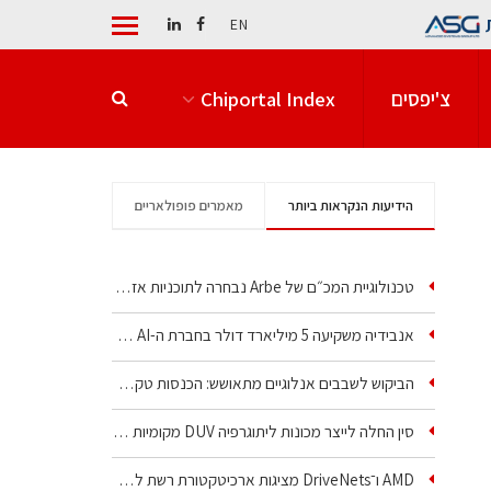
EN
צ'יפסים
Chiportal Index
הידיעות הנקראות ביותר
מאמרים פופולאריים
טכנולוגיית המכ״ם של Arbe נבחרה לתוכניות אזרחיות וביטחוניות
אנבידיה משקיעה 5 מיליארד דולר בחברת ה-AI של איליה סוצקבר
הביקוש לשבבים אנלוגיים מתאושש: הכנסות טקסס…
סין החלה לייצר מכונות ליתוגרפיה DUV מקומיות בטבילה
AMD ו־DriveNets מציגות ארכיטקטורת רשת לקלאסטרי AI…