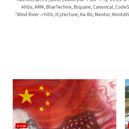
AllGo, ARM, BlueTechnix, Bsquare, Canonical, CodeSo
Hills, ICytecture, Ka-Ro, Mentor ו- Wind River".
‫שבבים‬