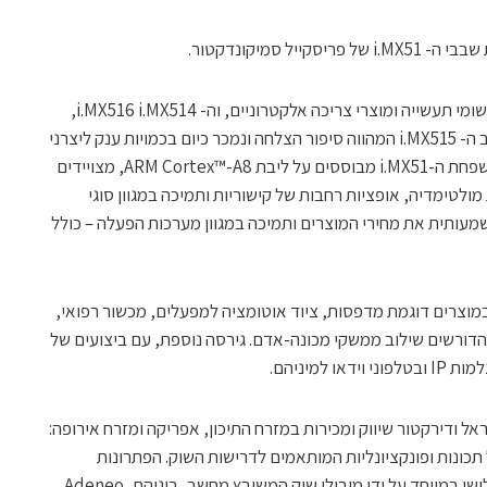
 סמיקונדקטור.
השבבים, i.MX513, i.MX512 המיועדים ליישומי תעשייה ומוצרי צריכה אלקטרוניים, וה- i.MX516 i.MX514,
המיועדים לתעשיית הרכב, מצטרפים לשבב ה- i.MX515 המהווה סיפור הצלחה ונמכר כיום בכמויות ענק ליצרני
ספרים אלקטרוניים ברחבי העולם. שבבי משפחת ה-i.MX51 מבוססים על ליבת ARM Cortex™-A8, מצויידים
מולטימדיה, אופציות רחבות של קישוריות ותמיכה במגוון סוגי
מאפשר להוזיל משמעותית את מחירי המוצרים ותמיכה במגוון מערכות הפעלה – כולל
ננים להשתלב במוצרים דוגמת מדפסות, ציוד אוטומציה למפעלים, מכשור רפואי,
 הדורשים שילוב ממשקי מכונה-אדם. גירסה נוספת, עם ביצועים של
ל ודירקטור שיווק ומכירות במזרח התיכון, אפריקה ומזרח אירופה:
כונות ופונקציונליות המותאמים לדרישות השוק. הפתרונות
החדשים נתמכים על ידי מגוון חברות צד שלישי במיוחד על ידי מובילי שוק המשובץ מחשב, ביניהם Adeneo,