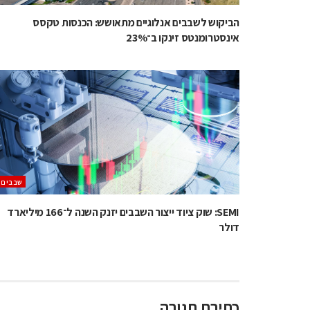
הביקוש לשבבים אנלוגיים מתאושש: הכנסות טקסס
אינסטרומנטס זינקו ב־23%
‫שבבים‬
SEMI: שוק ציוד ייצור השבבים יזנק השנה ל־166 מיליארד
דולר
כתיבת תגובה