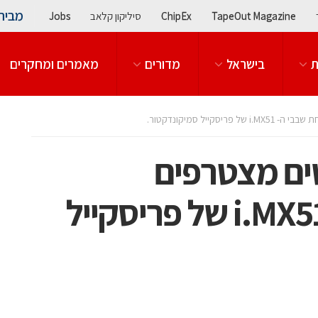
מבית
TapeOut Magazine
ChipEx
סיליקון קלאב
Jobs
ת
בישראל
מדורים
מאמרים ומחקרים
ייל סמיקונדקטור.
ים מצטרפים
למשפחת שבבי ה- i.MX51 של פריסקייל