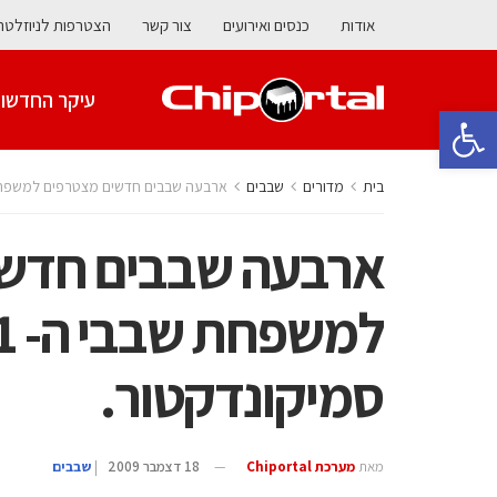
אודות
כנסים ואירועים
צור קשר
הצטרפות לניוזלטר
עיקר החדשו
פתח סרגל נגישות
בית
מדורים
‫שבבים‬
ארבעה שבבים חדשים מצטרפים למשפחת שבבי ה- i.MX51 של פריסק
ארבעה שבבים חדש
סמיקונדקטור.
מאת
מערכת Chiportal
18 דצמבר 2009
|
‫שבבים‬