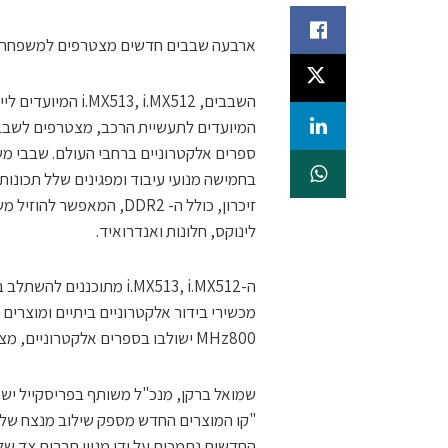
ארבעה שבבים חדשים מצטרפים למשפחת שבבי ה- i.MX51 של פריסקייל
בחמישה מנועי עיבוד ומפגינים שלל תכונות 
זיכרון, כולל ה- DDR2, ה
לינוקס, חלונות ואנדרואיד.
ה-i.MX513, i.MX512 מתוכ
מכשירי בידור אלקטרוניים ביתיים ומוצרים
MHz800 ישולבו בספרים אלקטרוניים, מצלמות IP ובטלפוני וידאו למיניהם.
שמואל ברקן, מנכ"ל משותף בפריסקייל ישרא
"קו המוצרים החדש מספק שילוב מנצח של ת