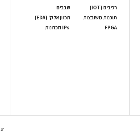
‫רכיבים‬ (IOT)
‫שבבים‬
‫תוכנות משובצות‬
‫תכנון אלק' (‪(EDA‬‬
‫‪FPGA‬‬
‫ ‪וזכרונות IPs‬‬
תנא