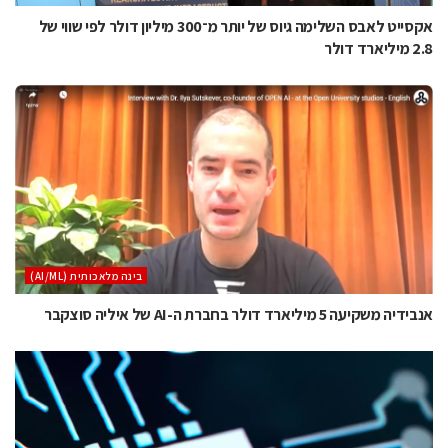
אקסייט לאבס השלימה גיוס של יותר מ־300 מיליון דולר לפי שווי של
2.8 מיליארד דולר
בינה מלאכותית (AI/ML)
אנבידיה משקיעה 5 מיליארד דולר בחברת ה-AI של איליה סוצקבר