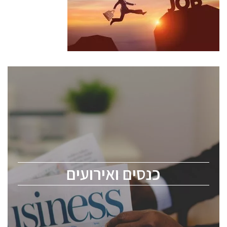
כנסים ואירועים
כנס ChipEx2026 יערך ב-12-13 במאי, 2026. הכנס מיועד
לכל העוסקים בתעשיית הסמיקונדקטור כולל מהנדסים,
מומחים מקצועיים ובכירים.
כנסים ואירועים
ChipEx2026 will be held on May 12-13, 2026. The
conference is intended for everyone involved in the
semiconductor industry, including engineers,