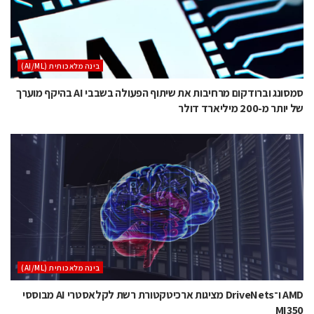
בינה מלאכותית (AI/ML)
סמסונג וברודקום מרחיבות את שיתוף הפעולה בשבבי AI בהיקף מוערך
של יותר מ-200 מיליארד דולר
בינה מלאכותית (AI/ML)
AMD ו־DriveNets מציגות ארכיטקטורת רשת לקלאסטרי AI מבוססי
MI350