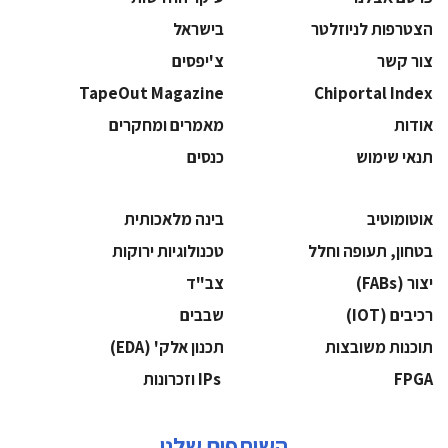
הצטרפות לניוזלטר
בישראל
צור קשר
צ'יפסים
TapeOut Magazine
Chiportal Index
אודות
מאמרים ומחקרים
תנאי שימוש
כנסים
אוטומוטיב
בינה מלאכותית
בטחון, תעופה וחלל
‫טכנולוגיות ירוקות‬
‫יצור (‪(FABs‬‬
‫צב"ד‬
‫רכיבים‬ (IOT)
‫שבבים‬
‫תוכנות משובצות‬
‫תכנון אלק' (‪(EDA‬‬
‫‪FPGA‬‬
‫ ‪וזכרונות IPs‬‬
השותפים שלנו