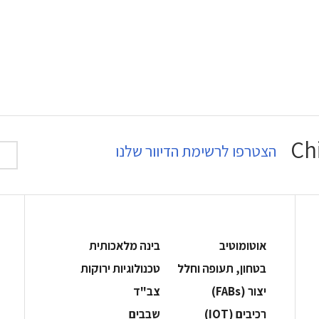
הצטרפו לרשימת הדיוור שלנו
אוטומוטיב
בינה מלאכותית
בטחון, תעופה וחלל
‫טכנולוגיות ירוקות‬
‫יצור (‪(FABs‬‬
‫צב"ד‬
‫רכיבים‬ (IOT)
‫שבבים‬