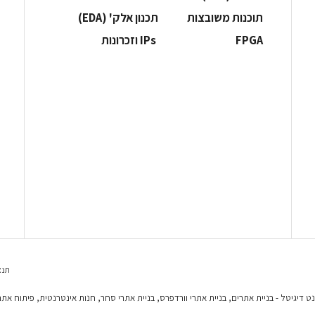
‫תוכנות משובצות‬
‫תכנון אלק' (‪(EDA‬‬
‫‪FPGA‬‬
‫ ‪וזכרונות IPs‬‬
תנא
נט דיגיטל - בניית אתרים, בניית אתרי וורדפרס, בניית אתרי סחר, חנות אינטרנטית, פיתוח אתר