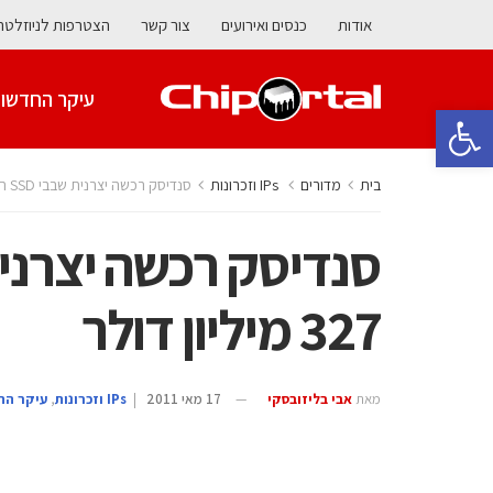
אודות
כנסים ואירועים
צור קשר
הצטרפות לניוזלטר
עיקר החדשו
פתח סרגל נגישות
בית
מדורים
‫ ‪וזכרונות IPs‬‬
סנדיסק רכשה יצרנית שבבי SSD תמורת 327 מיליון דולר
327 מיליון דולר
מאת
אבי בליזובסקי
17 מאי 2011
|
‫ ‪וזכרונות IPs‬‬
,
עיקר הח