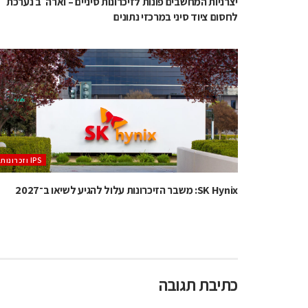
יצרניות המחשבים פונות לזיכרונות סיניים – וארה״ב נערכת
לחסום ציוד סיני במרכזי נתונים
‫ ‪וזכרונות IPS‬‬
SK Hynix: משבר הזיכרונות עלול להגיע לשיאו ב־2027
כתיבת תגובה