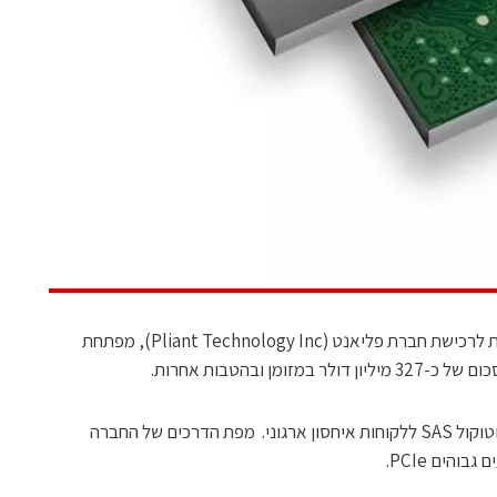
סנדיסק הודיעה כי חתמה על הסכם עקרונות לרכישת חברת פליאנט (Pliant Technology Inc), מפתחת
פליאנט מוכרת כיום כונני SSD מבוססי פרוטוקול SAS ללקוחות איחסון ארגוני. מפת הדרכים של החברה
והים PCIe.