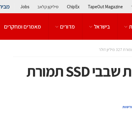
מבית
TapeOut Magazine
ChipEx
סיליקון קלאב
Jobs
ת
בישראל
מדורים
מאמרים ומחקרים
סנדיסק רכשה יצרנית שבבי SSD תמורת
דשות