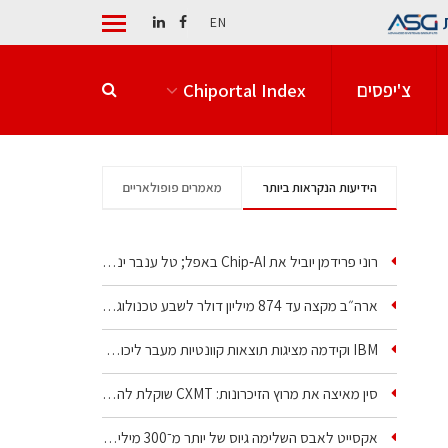
EN
צ'יפסים
Chiportal Index
הידיעות הנקראות ביותר
מאמרים פופולאריים
רוני פרידמן יוביל את Chip‑AI באפל; טל ענבר ינהל את…
ארה״ב מקצה עד 874 מיליון דולר לשבע טכנולוגיות שבבים…
IBM וקידמה מציגות תוצאות קוונטיות מעבר ליכולת…
סין מאיצה את מרוץ הזיכרונות: CXMT שוקלת להקים מפעל…
אקסייט לאבס השלימה גיוס של יותר מ־300 מיליון דולר…