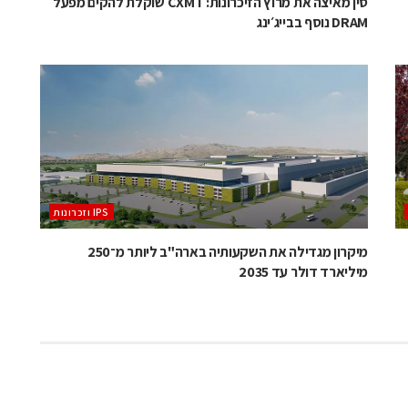
סין מאיצה את מרוץ הזיכרונות: CXMT שוקלת להקים מפעל
DRAM נוסף בבייג׳ינג
‫ ‪וזכרונות IPS‬‬
מיקרון מגדילה את השקעותיה בארה"ב ליותר מ־250
מיליארד דולר עד 2035