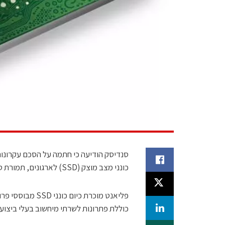
כונני מצב מוצק (SSD) לארגונים, תמורת סכום של כ-327 מיליון דולר במזומן ובהטבות אחרות.
כוללת פתרונות לשרתי מיחשוב בעלי ביצועים גב