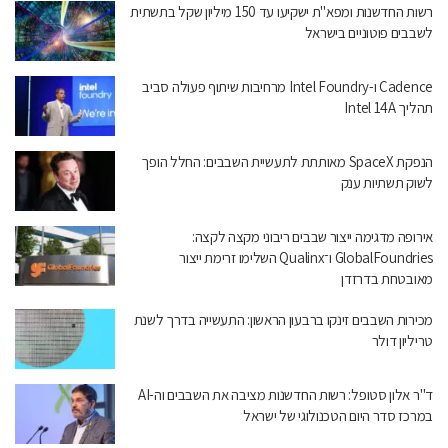
רשות החדשנות ומפא"ת ישקיעו עד 150 מיליון שקל בתשתית
לשבבים פוטוניים בישראל
Cadence ו-Intel Foundry מרחיבות שיתוף פעולה סביב
תהליך Intel 14A
הנפקת SpaceX מאותתת לתעשיית השבבים: החלל הופך
לשוק תשתיות ענק
אירופה מדגימה ייצור שבבים ריבוני מקצה לקצה:
GlobalFoundries ו־Qualinx השלימו זרימת ייצור
מאובטחת בדרזדן
מכירות השבבים זינקו ברבעון הראשון: התעשייה בדרך לשנת
טריליון דולר
ד"ר אלון סטופל: רשות החדשנות מציבה את השבבים וה-AI
במרכז סדר היום הטכנולוגי של ישראל