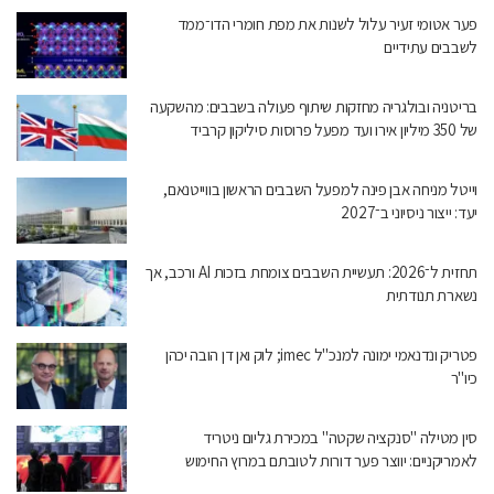
פער אטומי זעיר עלול לשנות את מפת חומרי הדו־ממד
לשבבים עתידיים
בריטניה ובולגריה מחזקות שיתוף פעולה בשבבים: מהשקעה
של 350 מיליון אירו ועד מפעל פרוסות סיליקון קרביד
וייטל מניחה אבן פינה למפעל השבבים הראשון בווייטנאם,
יעד: ייצור ניסיוני ב־2027
תחזית ל־2026: תעשיית השבבים צומחת בזכות AI ורכב, אך
נשארת תנודתית
פטריק ונדנאמי ימונה למנכ"ל imec; לוק ואן דן הובה יכהן
כיו"ר
סין מטילה "סנקציה שקטה" במכירת גליום ניטריד
לאמריקניים: יווצר פער דורות לטובתם במרוץ החימוש