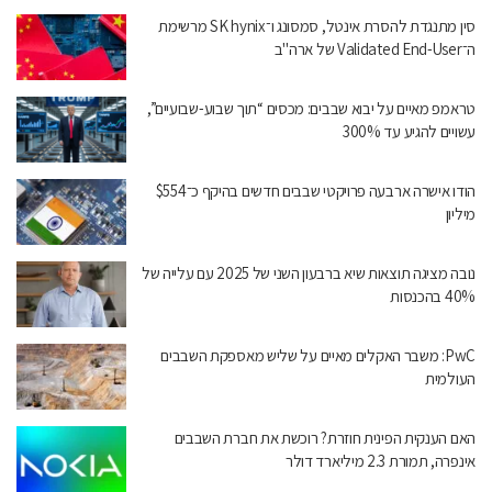
סין מתנגדת להסרת אינטל, סמסונג ו־SK hynix מרשימת
ה־Validated End-User של ארה"ב
טראמפ מאיים על יבוא שבבים: מכסים “תוך שבוע-שבועיים”,
עשויים להגיע עד 300%
הודו אישרה ארבעה פרויקטי שבבים חדשים בהיקף כ־$554
מיליון
נובה מציגה תוצאות שיא ברבעון השני של 2025 עם עלייה של
40% בהכנסות
PwC: משבר האקלים מאיים על שליש מאספקת השבבים
העולמית
האם הענקית הפינית חוזרת? רוכשת את חברת השבבים
אינפרה, תמורת 2.3 מיליארד דולר