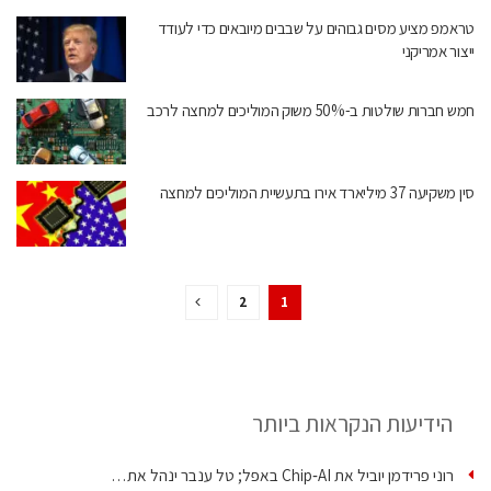
טראמפ מציע מסים גבוהים על שבבים מיובאים כדי לעודד
ייצור אמריקני
חמש חברות שולטות ב-50% משוק המוליכים למחצה לרכב
סין משקיעה 37 מיליארד אירו בתעשיית המוליכים למחצה
2
1
הידיעות הנקראות ביותר
רוני פרידמן יוביל את Chip‑AI באפל; טל ענבר ינהל את…