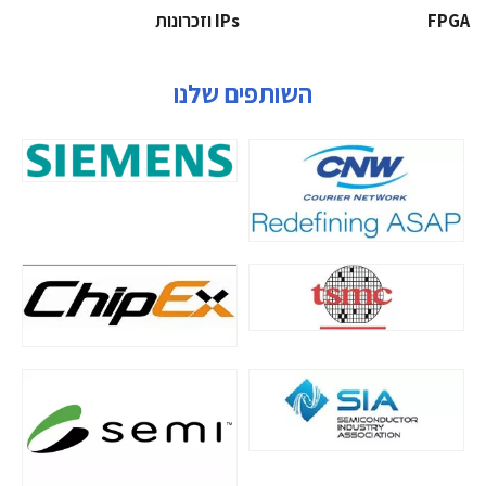
‫‪FPGA‬‬
‫ ‪וזכרונות IPs‬‬
השותפים שלנו