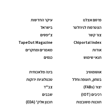
פרסם אצלנו
עיקר החדשות
הצטרפות לניוזלטר
בישראל
צור קשר
צ'יפסים
TapeOut Magazine
Chiportal Index
אודות
מאמרים ומחקרים
תנאי שימוש
כנסים
אוטומוטיב
בינה מלאכותית
בטחון, תעופה וחלל
‫טכנולוגיות ירוקות‬
‫יצור (‪(FABs‬‬
‫צב"ד‬
‫רכיבים‬ (IOT)
‫שבבים‬
‫תוכנות משובצות‬
‫תכנון אלק' (‪(EDA‬‬