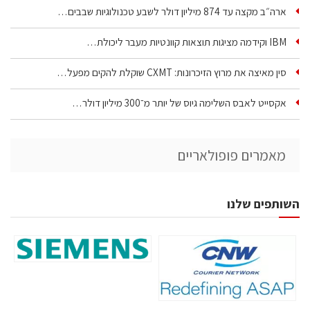
ארה״ב מקצה עד 874 מיליון דולר לשבע טכנולוגיות שבבים…
IBM וקידמה מציגות תוצאות קוונטיות מעבר ליכולת…
סין מאיצה את מרוץ הזיכרונות: CXMT שוקלת להקים מפעל…
אקסייט לאבס השלימה גיוס של יותר מ־300 מיליון דולר…
מאמרים פופולאריים
השותפים שלנו