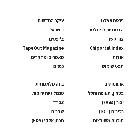
פרסם אצלנו
עיקר החדשות
הצטרפות לניוזלטר
בישראל
צור קשר
צ'יפסים
TapeOut Magazine
Chiportal Index
אודות
מאמרים ומחקרים
תנאי שימוש
כנסים
אוטומוטיב
בינה מלאכותית
בטחון, תעופה וחלל
‫טכנולוגיות ירוקות‬
‫יצור (‪(FABs‬‬
‫צב"ד‬
‫רכיבים‬ (IOT)
‫שבבים‬
‫תוכנות משובצות‬
‫תכנון אלק' (‪(EDA‬‬