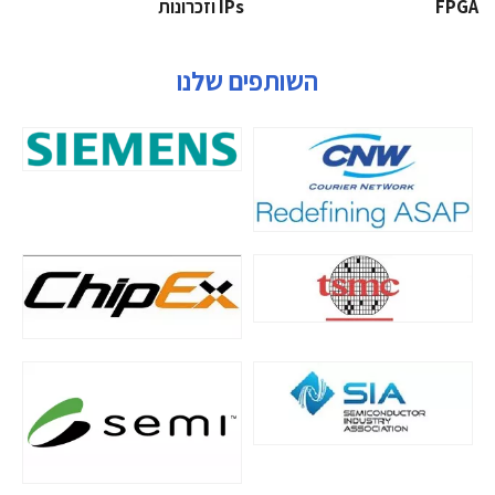
‫‪FPGA‬‬
‫ ‪וזכרונות IPs‬‬
השותפים שלנו