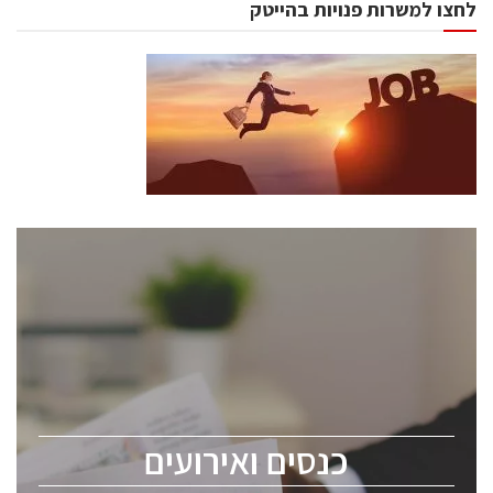
לחצו למשרות פנויות בהייטק
כנסים ואירועים
כנס ChipEx2026 יערך ב-12-13 במאי, 2026. הכנס מיועד
לכל העוסקים בתעשיית הסמיקונדקטור כולל מהנדסים,
מומחים מקצועיים ובכירים.
כנסים ואירועים
ChipEx2026 will be held on May 12-13, 2026. The