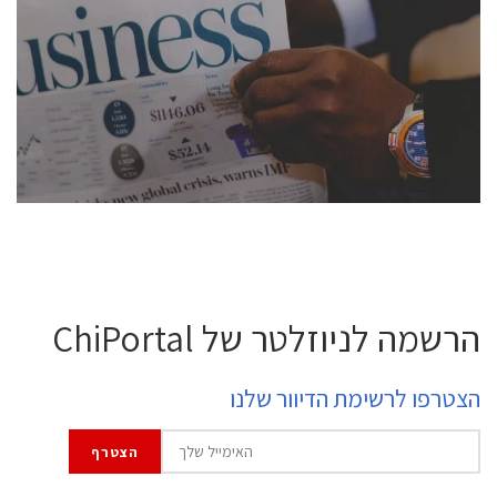
conference is intended for everyone involved in the
semiconductor industry, including engineers,
professional experts, and senior executives.
לחץ לפרטים
הרשמה לניוזלטר של ChiPortal
הצטרפו לרשימת הדיוור שלנו