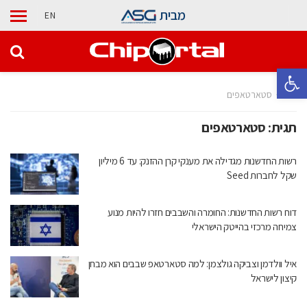
מבית
EN
פתח סרגל נגישות
בית
סטארטאפים
תגית:
סטארטאפים
רשות החדשנות מגדילה את מענקי קרן ההזנק: עד 6 מיליון
שקל לחברות Seed
דוח רשות החדשנות: החומרה והשבבים חזרו להיות מנוע
צמיחה מרכזי בהייטק הישראלי
איל וולדמן וצביקה גולצמן: למה סטארטאפ שבבים הוא מבחן
קיצון לישראל