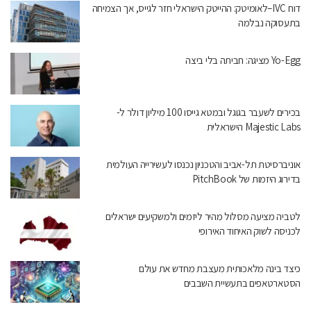
דוח IVC–לאומיטק: ההייטק הישראלי חזר לגייס, אך הצמיחה
בתעסוקה נבלמה
Yo-Egg מציגה: חביתה בלי ביצה
בכירים לשעבר בגוגל ובמטא גייסו 100 מיליון דולר ל-
Majestic Labs הישראלית
אוניברסיטת תל-אביב והטכניון נכנסו לעשירייה העולמית
בדירוג היזמות של PitchBook
לטביה מציעה מסלול מהיר ליזמים ולמשקיעים ישראלים
לכניסה לשוק האיחוד האירופי
כיצד בינה מלאכותית מעצבת מחדש את עולם
הסטארטאפים בתעשיית השבבים