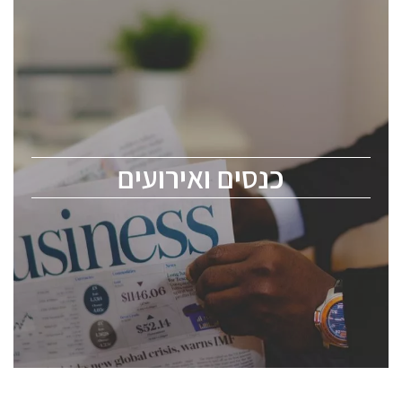
כנסים ואירועים
כנס ChipEx2026 יערך ב-12-13 במאי, 2026. הכנס מיועד
לכל העוסקים בתעשיית הסמיקונדקטור כולל מהנדסים,
מומחים מקצועיים ובכירים.
כנסים ואירועים
ChipEx2026 will be held on May 12-13, 2026. The
conference is intended for everyone involved in the
semiconductor industry, including engineers,
professional experts, and senior executives.
לחץ לפרטים