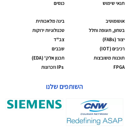
תנאי שימוש
כנסים
אוטומוטיב
בינה מלאכותית
בטחון, תעופה וחלל
‫טכנולוגיות ירוקות‬
‫יצור (‪(FABs‬‬
‫צב"ד‬
‫רכיבים‬ (IOT)
‫שבבים‬
‫תוכנות משובצות‬
‫תכנון אלק' (‪(EDA‬‬
‫‪FPGA‬‬
‫ ‪וזכרונות IPs‬‬
השותפים שלנו