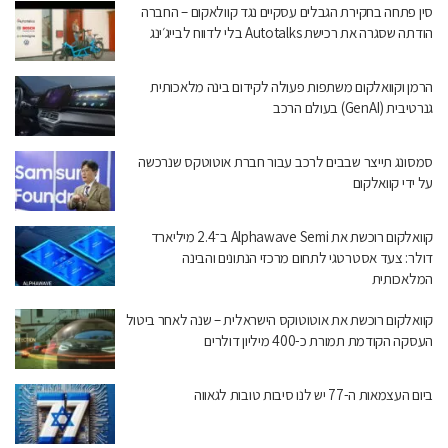
סין פתחה בחקירת הגבלים עסקיים נגד קוולאקום – החברה
הודתה שסגרה את רכישת Autotalks בלי לדווח לבייג׳ינג
הרמן וקוואלקום משתפות פעולה לקידום בינה מלאכותית
גנרטיבית (GenAI) בעולם הרכב
סמסונג תייצר שבבים לרכב עבור חברת אוטוטקס שנרכשה
על ידי קוואלקום
קוואלקום רוכשת את Alphawave Semi ב־2.4 מיליארד
דולר: צעד אסטרטגי לתחום מרכזי הנתונים והבינה
המלאכותית
קוואלקום רוכשת את אוטוטוקס הישראלית – שנה לאחר ביטול
העסקה הקודמת תמורת כ-400 מיליון דולרים
ביום העצמאות ה-77 יש לנו סיבות טובות לגאווה