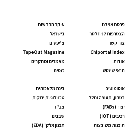
פרסם אצלנו
עיקר החדשות
הצטרפות לניוזלטר
בישראל
צור קשר
צ'יפסים
TapeOut Magazine
Chiportal Index
אודות
מאמרים ומחקרים
תנאי שימוש
כנסים
אוטומוטיב
בינה מלאכותית
בטחון, תעופה וחלל
‫טכנולוגיות ירוקות‬
‫יצור (‪(FABs‬‬
‫צב"ד‬
‫רכיבים‬ (IOT)
‫שבבים‬
‫תוכנות משובצות‬
‫תכנון אלק' (‪(EDA‬‬