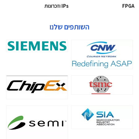
‫‪FPGA‬‬
‫ ‪וזכרונות IPs‬‬
השותפים שלנו