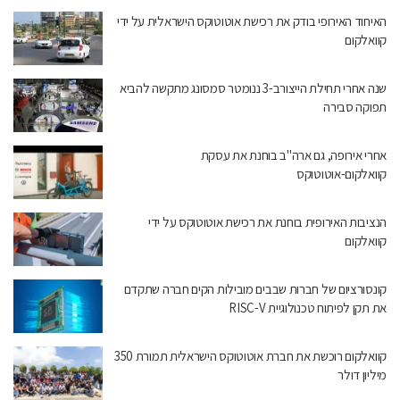
האיחוד האירופי בודק את רכישת אוטוטוקס הישראלית על ידי
קוואלקום
שנה אחרי תחילת הייצורב-3 ננומטר סמסונג מתקשה להביא
תפוקה סבירה
אחרי אירופה, גם ארה"ב בוחנת את עסקת
קוואלקום-אוטוטוקס
הנציבות האירופית בוחנת את רכישת אוטוטוקס על ידי
קוואלקום
קונסורציום של חברות שבבים מובילות הקים חברה שתקדם
את תקן לפיתוח טכנולוגיית RISC-V
קוואלקום רוכשת את חברת אוטוטוקס הישראלית תמורת 350
מיליון דולר