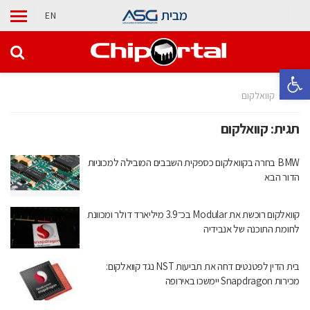
מבית
EN
פתח סרגל נגישות
בית
קוואלקום
תגית:
קוואלקום
BMW בחרה בקוואלקום כספקית השבבים המובילה למכוניות
הדור הבא
קוואלקום רוכשת את Modular בכ־3.9 מיליארד דולר ומכוונת
לחומת התוכנה של אנבידיה
בית הדין לפטנטים דחה את תביעות NST נגד קוואלקום:
מכירות Snapdragon יימשכו באירופה