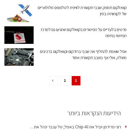
קוואלקום תספק שבבי תקשורת לוויינית לטלפונים סלולאריים
של לקוחותיה בסין
פרטים בלעדיים על הפיטורים בקוואלקום שהגיעו גם למרכז
הפיתוח בחיפה
אפל שואפת להחליף את שבבי ברודקום וקוואלקום ברכיבים
משלה, אולי אף בשבב תקשורת אחוד
2
1
הידיעות הנקראות ביותר
רוני פרידמן יוביל את Chip‑AI באפל; טל ענבר ינהל את…