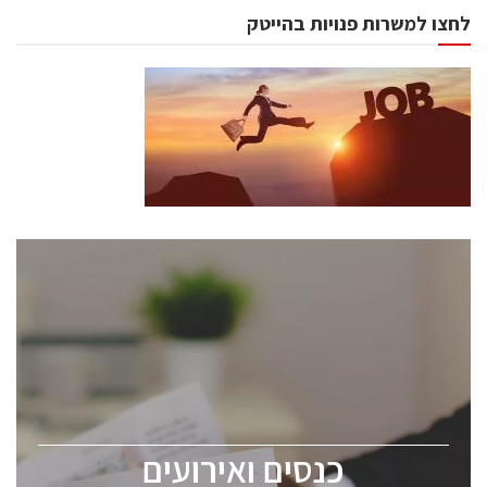
לחצו למשרות פנויות בהייטק
כנסים ואירועים
כנס ChipEx2026 יערך ב-12-13 במאי, 2026. הכנס מיועד
לכל העוסקים בתעשיית הסמיקונדקטור כולל מהנדסים,
מומחים מקצועיים ובכירים.
כנסים ואירועים