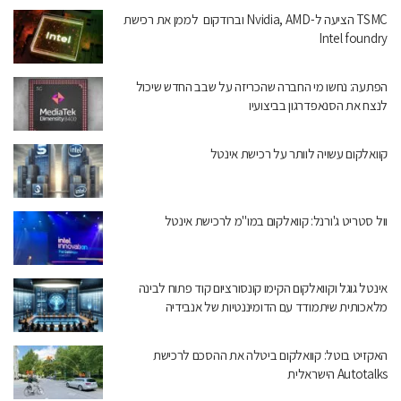
TSMC הציעה ל-Nvidia, AMD וברודקום לממן את רכישת
Intel foundry
הפתעה: נחשו מי החברה שהכריזה על שבב החדש שיכול
לנצח את הסנאפדרגון בביצועיו
קוואלקום עשויה לוותר על רכישת אינטל
וול סטריט ג'ורנל: קוואלקום במו"מ לרכישת אינטל
אינטל גוגל וקוואלקום הקימו קונסורציום קוד פתוח לבינה
מלאכותית שיתמודד עם הדומיננטיות של אנבידיה
האקזיט בוטל: קוואלקום ביטלה את ההסכם לרכישת
Autotalks הישראלית