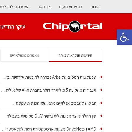
אודות
כנסים ואירועים
צור קשר
הצטרפות לניוזלטר
עיקר החדשו
פתח סרגל נגישות
הידיעות הנקראות ביותר
מאמרים פופולאריים
טכנולוגיית המכ״ם של Arbe נבחרה לתוכניות אזרחיות וביטחוניות
אנבידיה משקיעה 5 מיליארד דולר בחברת ה-AI של איליה סוצקבר
הביקוש לשבבים אנלוגיים מתאושש: הכנסות טקסס…
סין החלה לייצר מכונות ליתוגרפיה DUV מקומיות בטבילה
AMD ו־DriveNets מציגות ארכיטקטורת רשת לקלאסטרי AI…