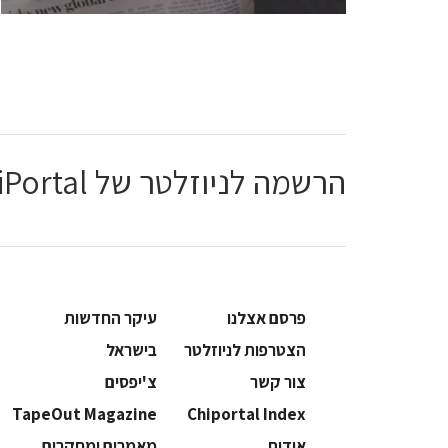
הרשמה לניוזלטר של ChiPortal
פרסם אצלנו
עיקר החדשות
הצטרפות לניוזלטר
בישראל
צור קשר
צ'יפסים
TapeOut Magazine
Chiportal Index
אודות
מאמרים ומחקרים