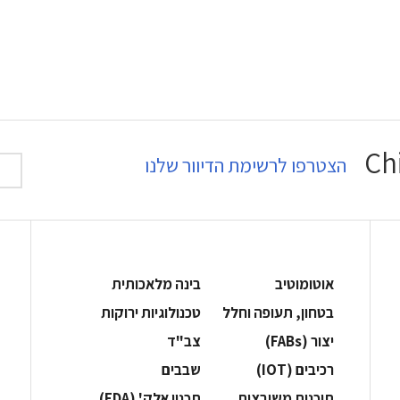
הצטרפו לרשימת הדיוור שלנו
אוטומוטיב
בינה מלאכותית
בטחון, תעופה וחלל
‫טכנולוגיות ירוקות‬
‫יצור (‪(FABs‬‬
‫צב"ד‬
‫רכיבים‬ (IOT)
‫שבבים‬
‫תוכנות משובצות‬
‫תכנון אלק' (‪(EDA‬‬