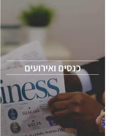
כנסים ואירועים
כנס ChipEx2026 יערך ב-12-13 במאי, 2026.
הכנס מיועד לכל העוסקים בתעשיית
הסמיקונדקטור כולל מהנדסים, מומחים מקצועיים
ובכירים.
כנסים ואירועים
ChipEx2026 will be held on May 12-13,
2026. The conference is intended for
everyone involved in the semiconductor
industry, including engineers, professional
experts, and senior executives.
לחץ לפרטים