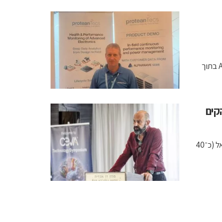
באמסטרדם הציגה פרוטאנטקס כיצד "ניטור עומק" מבוסס Agents בתוך
קים
צביקה גולצמן מציג בכנס CEVA 2025: כ־200 חברות שבבים בישראל (כ־40