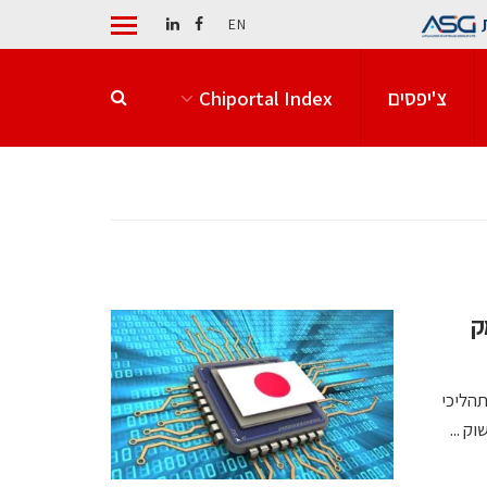
EN
צ'יפסים
Chiportal Index
ק
קד בתהליכי
ק ...