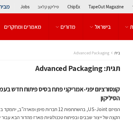
מבית
TapeOut Magazine
ChipEx
סיליקון קלאב
Jobs
ת
בישראל
מדורים
מאמרים ומחקרים
בית
Advanced Packaging
תגית:
Advanced Packaging
קונסורציום יפני-אמריקני פתח בסיס פיתוח חדש בעמ
הסיליקון
המיזם US-Joint, בהשתתפות 12 חברות מיפן ומארה"ב, יתמ
הקצה של ייצור שבבים ובפיתוח טכנולוגיות מארז מהדור הבא עבור שו