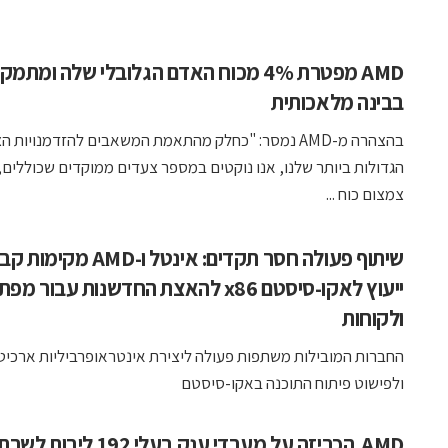
AMD מפטרת 4% מכוח האדם הגלובלי שלה ומתמ
בבינה מלאכותית
בהצהרה מ-AMD נמסר: "כחלק מהתאמת המשאבים להזדמנויות 
הגדולות ביותר שלנו, אנו נוקטים במספר צעדים ממוקדים שכוללים,
צמצום כוח ...
שיתוף פעולה חסר תקדים: אינטל ו-AMD מ
ייעוץ לאקו-סיסטם x86 להאצת החדשנות עבור מ
ולקוחות
החברות המובילות משתפות פעולה ליצירת אינטראופרביליות ארכיט
ולפישוט פיתוח התוכנה באקו-סיסטם
AMD הכריזה על מעבדי ענק בעלי 192 ליבות לשרתים