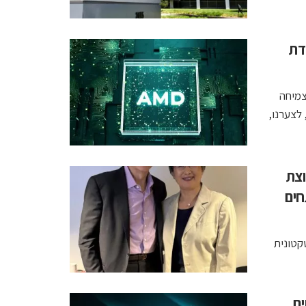
קדת
הצמיחה
 לצערנו,
קימות קבוצת
פתחים
קטונית