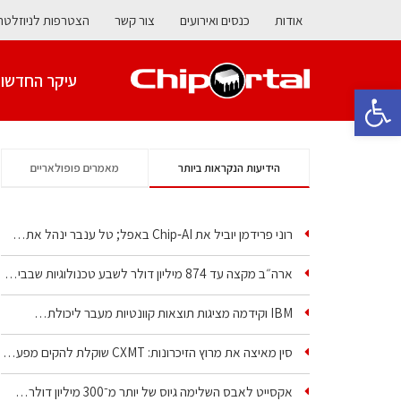
אודות
כנסים ואירועים
צור קשר
הצטרפות לניוזלטר
עיקר החדשו
פתח סרגל נגישות
הידיעות הנקראות ביותר
מאמרים פופולאריים
רוני פרידמן יוביל את Chip‑AI באפל; טל ענבר ינהל את…
ארה״ב מקצה עד 874 מיליון דולר לשבע טכנולוגיות שבבים…
IBM וקידמה מציגות תוצאות קוונטיות מעבר ליכולת…
סין מאיצה את מרוץ הזיכרונות: CXMT שוקלת להקים מפעל…
אקסייט לאבס השלימה גיוס של יותר מ־300 מיליון דולר…