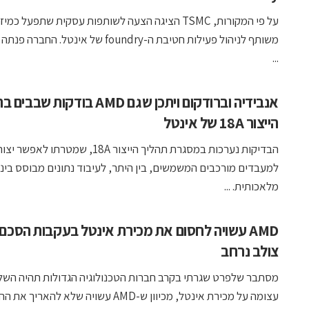
על פי המקורות, TSMC הציגה הצעה לשותפות עסקית שתפעל כמי
משותף לניהול פעילות חטיבת ה-foundry של אינטל. הח
...
אנבידיה וברודקום ויתכן שגם AMD בודקות 
הייצור 18A של אינטל
הבדיקות נערכות במסגרת תהליך הייצור 18A, שמטרתו
למעבדים מורכבים המשמשים, בין היתר, לעיבוד נתונים מבוסס בינ
מלאכותית. ...
AMD עשויה לחסום את מכירת אינטל בעקבות הסכם 
צולב נרחב
מסתבר שלפרט שגרתי בקרב חברות הטכנולוגיה הגדולות תהיה השל
עצומה על מכירת אינטל, מכיוון ש-AMD עשויה שלא להאריך את ההסכם ...