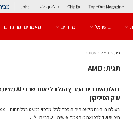
מבית
TapeOut Magazine
ChipEx
סיליקון קלאב
Jobs
ת
בישראל
מדורים
מאמרים ומחקרים
בית
AMD
עמוד 2
תגית:
AMD
בהלת השבבים: המרוץ הגלובלי אחר שב
שוק הסיליקון
בעולם בו בינה מלאכותית הופכת לכלי מרכזי כמעט בכל תחום – ממנ
חיפוש ועד לרפואה מותאמת אישית – שבבי ה-AI ...