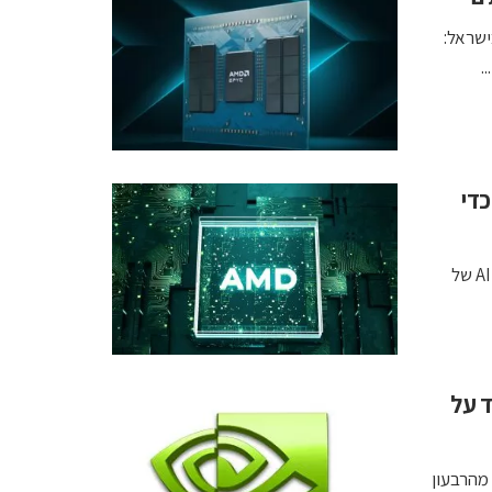
CVP of Technol בהייפר גלובל, שותפה של AMD בישראל:
דולר כדי
לדברי הנהלת AMD, העסקה צפויה להאיץ את הפריסה של מערכות AI של
 עכשיו עומד על
המספרים של Jon Peddie מראים שמשלוחי ה-GPU ירדו ב-7.9% מהרבעון