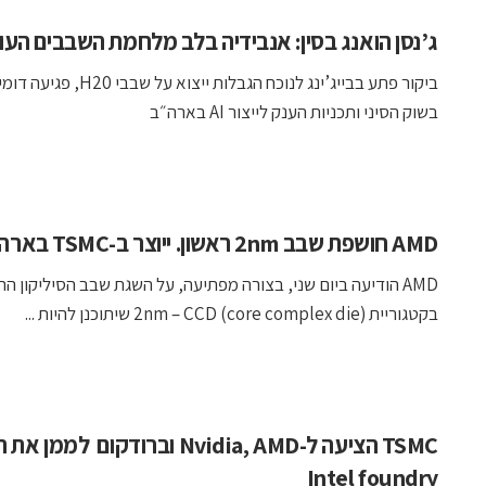
ג’נסן הואנג בסין: אנבידיה בלב מלחמת השבבים העו
ביקור פתע בבייג’ינג לנוכח הגבלות ייצוא על שבב
בשוק הסיני ותכניות הענק לייצור AI בארה״ב
AMD חושפת שבב 2nm ראשון. ייוצר ב-TSMC בארה"ב
AMD הודיעה ביום שני, בצורה מפתיעה, על השגת שבב הסיליקון הר
בקטגוריית 2nm – CCD (core complex die) שיתוכנן להיות ...
TSMC הציעה ל-Nvidia, AMD וברודקום לממ
Intel foundry