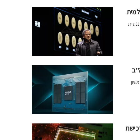
למית
י H20, פגיעה דומיננטית
אשון
ן את רכישת