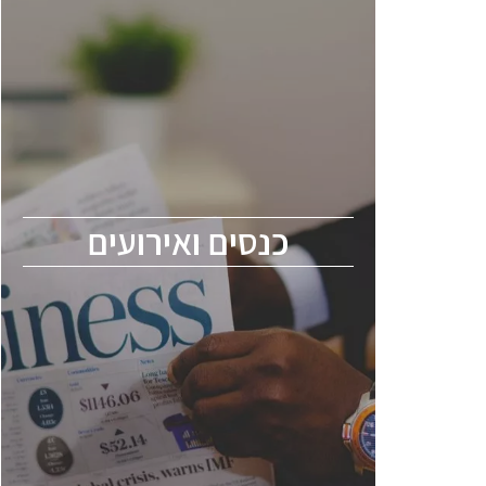
כנסים ואירועים
כנס ChipEx2026 יערך ב-12-13 במאי, 2026.
הכנס מיועד לכל העוסקים בתעשיית
הסמיקונדקטור כולל מהנדסים, מומחים מקצועיים
ובכירים.
כנסים ואירועים
ChipEx2026 will be held on May 12-13,
2026. The conference is intended for
everyone involved in the semiconductor
industry, including engineers, professional
experts, and senior executives.
לחץ לפרטים