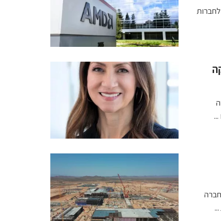
ת לחברות
 להנפקה
ה
. החברה
.