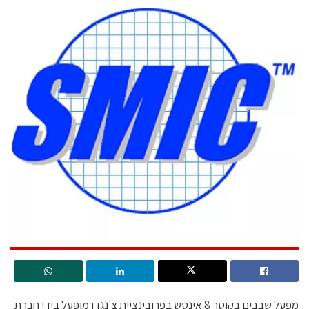
מפעל שבבים בקוטר 8 אינטש בפרובינציית צ'נגדו מופעל בידי חברת