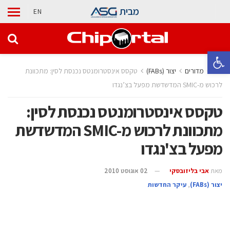
מבית
EN
פתח סרגל נגישות
בית
מדורים
‫יצור (‪(FABs‬‬
טקסס אינסטרומנטס נכנסת לסין: מתכוונת
לרכוש מ-SMIC המדשדשת מפעל בצ’נגדו
טקסס אינסטרומנטס נכנסת לסין:
מתכוונת לרכוש מ-SMIC המדשדשת
מפעל בצ'נגדו
מאת
אבי בליזובסקי
02 אוגוסט 2010
‫יצור (‪(FABs‬‬
,
עיקר החדשות