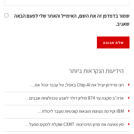
שמור בדפדפן זה את השם, האימייל והאתר שלי לפעם הבאה
שאגיב.
הידיעות הנקראות ביותר
רוני פרידמן יוביל את Chip‑AI באפל; טל ענבר ינהל את…
ארה״ב מקצה עד 874 מיליון דולר לשבע טכנולוגיות שבבים…
IBM וקידמה מציגות תוצאות קוונטיות מעבר ליכולת…
סין מאיצה את מרוץ הזיכרונות: CXMT שוקלת להקים מפעל…