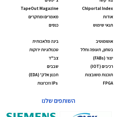
TapeOut Magazine
Chiportal Index
אודות
מאמרים ומחקרים
תנאי שימוש
כנסים
אוטומוטיב
בינה מלאכותית
בטחון, תעופה וחלל
‫טכנולוגיות ירוקות‬
‫יצור (‪(FABs‬‬
‫צב"ד‬
‫רכיבים‬ (IOT)
‫שבבים‬
‫תוכנות משובצות‬
‫תכנון אלק' (‪(EDA‬‬
‫‪FPGA‬‬
‫ ‪וזכרונות IPs‬‬
השותפים שלנו