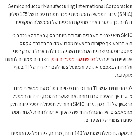
Semiconductor Manufacturing International Corporation
(SMIC) עבור הממשלה המקומית יימכר תמורת סכום של 175 מיליון
דולרים. כך נמסר באתר מחלקת הנכסים של הממשלה המקומית.
SMIC היא יצרנית השבבים הגדולה ביותר בסין. באתר לא נכתב מי
הוא הרוכש אך מקורות בתעשיה מסרו שמדובר בחברת טקסס
אינסטרומטנס יצרנית השבבים השניה בגודלה בארה"ב שרק לפני
שבועיים הודיעה על
רכישת שני מפעלים ביפן
. הצדדים אמורים לחתום
על החוזה באמצע אוגוסט והמפעל צפוי לעבור לידיה של TI בסוף
אוקטובר.
לפי הדיווחים אנשי TI הודו כי הם מצויים במו"מ עם ממשלת מחוז
צ'נגדו אך ההסכם טרם נחתם. אם יאושר ההסכם, יהיה זה המפעל
הראשון של TI בסין. עבור SMIC ויתור על תפעול המפעל יהווה חלק
מהמאמצים של ההנהלה החדשה להפוך אותה לרווחית לאחר חמש
שנים רצופות של הפסדים.
העסקה גם כוללת שטח של 140 דונם, מבנים, ציוד ומלאי. התנאים