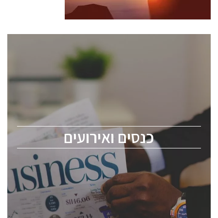
כנסים ואירועים
כנס ChipEx2026 יערך ב-12-13 במאי, 2026. הכנס מיועד
לכל העוסקים בתעשיית הסמיקונדקטור כולל מהנדסים,
מומחים מקצועיים ובכירים.
כנסים ואירועים
ChipEx2026 will be held on May 12-13, 2026. The
conference is intended for everyone involved in the
semiconductor industry, including engineers,
professional experts, and senior executives.