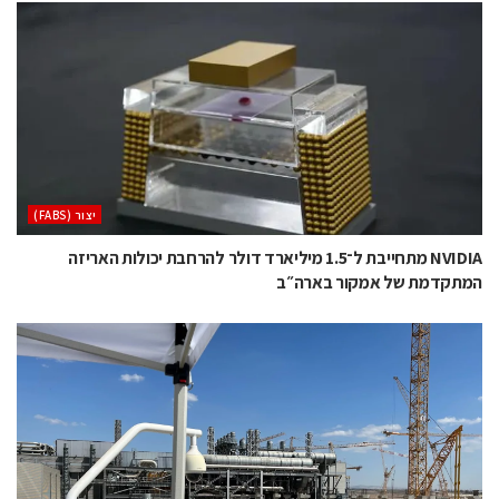
‫יצור (‪(FABS‬‬
NVIDIA מתחייבת ל־1.5 מיליארד דולר להרחבת יכולות האריזה
המתקדמת של אמקור בארה״ב