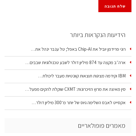
הידיעות הנקראות ביותר
רוני פרידמן יוביל את Chip‑AI באפל; טל ענבר ינהל את…
ארה״ב מקצה עד 874 מיליון דולר לשבע טכנולוגיות שבבים…
IBM וקידמה מציגות תוצאות קוונטיות מעבר ליכולת…
סין מאיצה את מרוץ הזיכרונות: CXMT שוקלת להקים מפעל…
אקסייט לאבס השלימה גיוס של יותר מ־300 מיליון דולר…
מאמרים פופולאריים