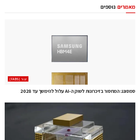
מאמרים
נוספים
‫יצור (‪(FABS‬‬
סמסונג: המחסור בזיכרונות לשוק ה-AI עלול להימשך עד 2028