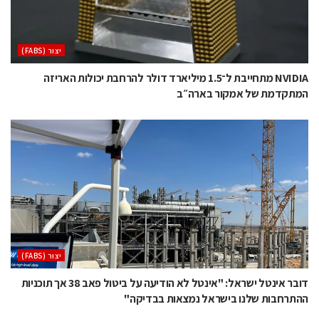
‫יצור (‪(FABS‬‬
NVIDIA מתחייבת ל־1.5 מיליארד דולר להרחבת יכולות האריזה
המתקדמת של אמקור בארה״ב
‫יצור (‪(FABS‬‬
דובר אינטל ישראל: "אינטל לא הודיעה על ביטול פאב 38 אך תוכניות
ההתרחבות שלנו בישראל נמצאות בבדיקה"