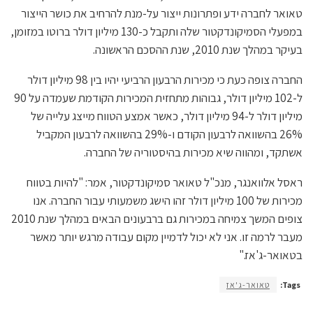
טאואר לחברה ידע ופתרונות ייצור על-מנת להרחיב את כושר הייצור
במפעלי הסמיקונדקטור שלה ותקבל כ-130 מיליון דולר ברוטו במזומן,
בעיקר במהלך שנת 2010, שנת ההסכם הראשונה.
החברה צופה כעת כי מכירות הרבעון הרביעי יהיו בין 98 מיליון דולר
ל-102 מיליון דולר, גבוהות מתחזית המכירות הקודמת שעמדה על 90
מיליון דולר ל-94 מיליון דולר, כאשר אמצע הטווח מייצג עלייה של
26% בהשוואה לרבעון הקודם ו-29% בהשוואה לרבעון המקביל
אשתקד, ומהווה שיא מכירות בהיסטוריה של החברה.
ראסל אלוואנגר, מנכ"ל טאואר סמיקונדקטור, אמר: "להיות בטווח
מכירות של 100 מיליון דולר זהו הישג משמעותי עבור החברה. אנו
צופים המשך צמיחה במכירות גם ברבעונים הבאים במהלך שנת 2010
מעבר לרמה זו. אני לא יכול לדמיין מקום עבודה מרגש יותר מאשר
בטאואר-ג'אז."
Tags:
טאואר-ג'אז