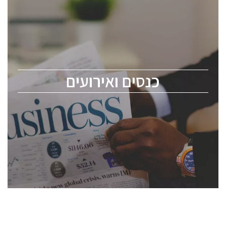
כנסים ואירועים
כנס ChipEx2026 יערך ב-12-13 במאי, 2026. הכנס מיועד
לכל העוסקים בתעשיית הסמיקונדקטור כולל מהנדסים,
מומחים מקצועיים ובכירים.
כנסים ואירועים
ChipEx2026 will be held on May 12-13, 2026. The
conference is intended for everyone involved in the
semiconductor industry, including engineers,
professional experts, and senior executives.
לחץ לפרטים