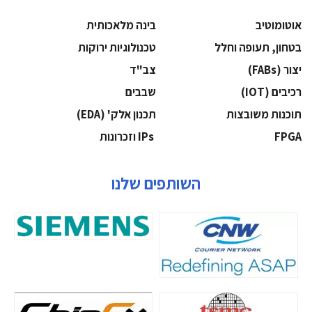
אוטומוטיב
בינה מלאכותית
בטחון, תעופה וחלל
‫טכנולוגיות ירוקות‬
‫יצור (‪(FABs‬‬
‫צב"ד‬
‫רכיבים‬ (IOT)
‫שבבים‬
‫תוכנות משובצות‬
‫תכנון אלק' (‪(EDA‬‬
‫‪FPGA‬‬
‫ ‪וזכרונות IPs‬‬
השותפים שלנו