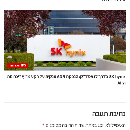
‫ ‪וזכרונות IPS‬‬
SK hynix בדרך לנאסד"ק: הנפקת ADR ענקית על רקע מרוץ זיכרונות
ה־AI
כתיבת תגובה
האימייל לא יוצג באתר.
שדות החובה מסומנים
*