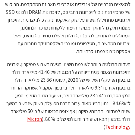
למאיצים הגרפיים של אנבידיה או לרכיבי האריזה המתקדמת. הביקוש
של מרכזי הנתונים לזיכרונות רחבי פס, לזיכרונות DRAM ולכונני SSD
ארגוניים מתחיל להשפיע על שוק האלקטרוניקה כולו. יצרניות הזיכרון
מפנות חלק גדל והולך מכושר הייצור ללקוחות מרכזי הנתונים,
המסוגלים להתחייב להזמנות גדולות ולשלם מחירים גבוהים, ואילו
יצרניות המחשבים, הטלפונים ומוצרי האלקטרוניקה נותרות עם
אספקה מצומצמת ויקרה יותר.
העדות הבולטת ביותר לעוצמת השינוי הגיעה השבוע ממיקרון. יצרנית
הזיכרונות האמריקנית דיווחה על הכנסות של 41.46 מיליארד דולר
ברבעון הפיסקלי השלישי של 2026, לעומת 23.86 מיליארד דולר
ברבעון הקודם ו־9.3 מיליארד דולר ברבעון המקביל אשתקד. הרווח
הנקי הסתכם ב־28.24 מיליארד דולר, ושיעור הרווח הגולמי הגיע
ל־84.6% – נתון חריג מאוד עבור חברה הפועלת בשוק שנחשב במשך
שנים למחזורי ותחרותי. מיקרון אף צופה הכנסות של כ־50 מיליארד
דולר ברבעון הבא ושיעור רווח גולמי של כ־86%. (
Micron
)
Technology