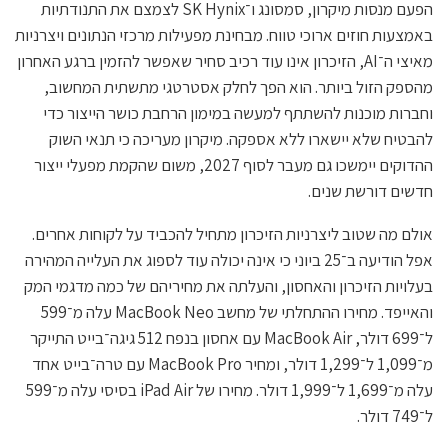
הפעם מנסות מיקרון, סמסונג ו־SK Hynix לצמצם את התנודתיות
באמצעות חוזים ארוכי טווח. מבחינת מפעילות מרכזי הנתונים ויצרניות
מאיצי ה־AI, הזיכרון אינו עוד רכיב סחיר שאפשר להזמין ברגע האחרון
מהספק הזול ביותר. הוא הפך לחלק אסטרטגי מתשתית המחשוב,
וחברות מוכנות להשתתף למעשה במימון הרחבת כושר הייצור כדי
להבטיח שלא יישארו ללא אספקה. מיקרון מעריכה כי תנאי השוק
ההדוקים יימשכו גם מעבר לסוף 2027, משום שהקמת מפעלי ייצור
חדשים דורשת שנים.
אולם מה שטוב ליצרניות הזיכרון מתחיל להכביד על לקוחות אחרים.
אפל הודיעה ב־25 ביוני כי אינה יכולה עוד לספוג את העלייה המהירה
בעלויות הזיכרון והאחסון, והעלתה את מחיריהם של כמה מדגמי המק
והאייפד. מחירו ההתחלתי של מחשב MacBook Neo עלה מ־599
ל־699 דולר, MacBook Air עם אחסון בנפח 512 גיגה־בייט התייקר
מ־1,099 ל־1,299 דולר, ומחיר MacBook Pro עם טרה־בייט אחד
עלה מ־1,699 ל־1,999 דולר. מחירו של iPad Air בסיסי עלה מ־599
ל־749 דולר.