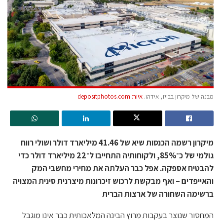
מבנה של מיקרון בבויז, אידהו.
איור: depositphotos.com
מיקרון רשמה הכנסות שיא של 41.46 מיליארד דולר ושולי רווח
גולמי של כ־85%, ולקוחותיה התחייבו ל־22 מיליארד דולר כדי
להבטיח אספקה. אפל כבר העלתה את מחירי מחשבי המק
והאייפדים – ואף מבקשת לרכוש זיכרונות מיצרנית סינית המצויה
ברשימה השחורה של ארצות הברית
המחסור שנוצר בעקבות מרוץ הבינה המלאכותית כבר אינו מוגבל