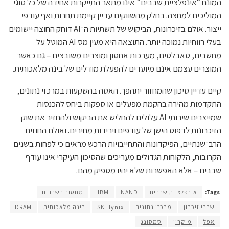
המונח “אינפלציית שבבים” אינו מתאר התייקרות אחידה של כל סוגי
המוליכים למחצה. בחלק מהשווקים עדיין קיימת תחרות ואף עודפי
ייצור. אולם בזיכרונות, הביקוש של תשתיות ה־AI דוחק החוצה יישומים
בעלי רווחיות נמוכה יותר. התוצאה היא מעין מס AI המוטל על
מחשבים, טאבלטים, מערכות אחסון ומוצרים משובצים – גם כאשר
המוצרים עצמם אינם מיועדים להפעלת מודלים של בינה מלאכותית.
קיים עדיין סיכון שהמחזור יתהפך. האטה בהשקעות במרכזי נתונים,
התקדמות מהירה בהקמת מפעלים או ספקות ביחס להכנסות
שמייצרים שירותי AI עלולים להחליש את הביקוש ולהחזיר את שוק
הזיכרונות לדפוס הישן של עודפים וירידות מחירים. ואולם החוזים
הרב־שנתיים, הפיקדונות והתחייבויות הרכש מראים כי לפחות בשנים
הקרובות, הלקוחות הגדולים מעריכים שהסיכון העיקרי אינו עודף
שבבים – אלא האפשרות שלא יהיו מספיק מהם.
Tags:
אינפלציית שבבים
NAND
HBM
מחסור בשבבים
שבבי זיכרון
מרכזי נתונים
SK Hynix
בינה מלאכותית
DRAM
אפל
מיקרון
סמסונג