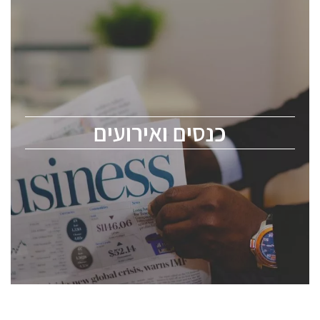
כנסים ואירועים
כנס ChipEx2026 יערך ב-12-13 במאי, 2026. הכנס מיועד
לכל העוסקים בתעשיית הסמיקונדקטור כולל מהנדסים,
מומחים מקצועיים ובכירים.
כנסים ואירועים
ChipEx2026 will be held on May 12-13, 2026. The
conference is intended for everyone involved in the
semiconductor industry, including engineers,
professional experts, and senior executives.
לחץ לפרטים