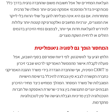
העלאות המחירים של אפל חשובות משום שהחברה נהנית בדרך כלל
מכוח קנייה גדול ומהסכמי אספקה טובים יותר מאלה של מרבית
מתחרותיה. אם גם היא אינה מצליחה להגן על שולי הרווח בלי לייקר
את המוצרים, יצרניות מחשבים ואלקטרוניקה קטנות יותר עלולות
להידרש להעלאות חדות אף יותר, לצמצום נפחי הזיכרון בדגמים
הזולים או לדחיית השקת מוצרים.
המחסור הופך גם לסוגיה גיאופוליטית
הלחץ הגיע עד לוושינגטון. לפי דיווח שפורסם בסוף השבוע, אפל
פועלת לקבלת אישור מהממשל האמריקני לרכוש שבבי זיכרון
מ־CXMT הסינית, אף שהחברה הוגדרה בידי משרד ההגנה האמריקני
כחברה הקשורה לצבא סין ונבחרה להיכלל ברשימת הישויות
המוגבלות של משרד המסחר. המהלך ממחיש כיצד מחירי הזיכרון
הגבוהים יוצרים התנגשות בין צורכי שרשרת האספקה של חברות
הטכנולוגיה לבין מדיניות הגבלת הגישה של סין לטכנולוגיות
מתקדמות.