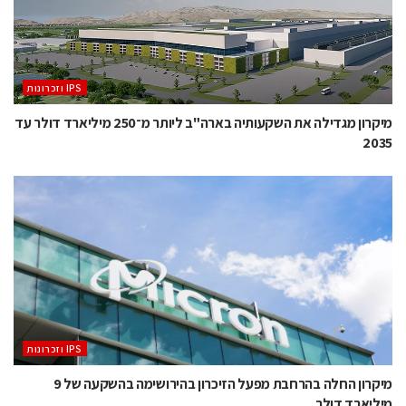
‫ ‪וזכרונות IPS‬‬
מיקרון מגדילה את השקעותיה בארה"ב ליותר מ־250 מיליארד דולר עד
2035
‫ ‪וזכרונות IPS‬‬
מיקרון החלה בהרחבת מפעל הזיכרון בהירושימה בהשקעה של 9
מיליארד דולר