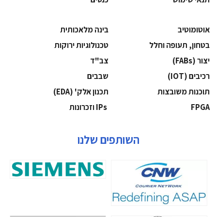
אוטומוטיב
בינה מלאכותית
בטחון, תעופה וחלל
‫טכנולוגיות ירוקות‬
‫יצור (‪(FABs‬‬
‫צב"ד‬
‫רכיבים‬ (IOT)
‫שבבים‬
‫תוכנות משובצות‬
‫תכנון אלק' (‪(EDA‬‬
‫‪FPGA‬‬
‫ ‪וזכרונות IPs‬‬
השותפים שלנו