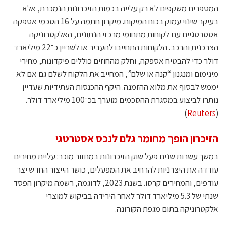
המספרים משקפים לא רק עלייה בכמות הזיכרונות הנמכרת, אלא
בעיקר שינוי עמוק בכוח המיקוח. מיקרון חתמה על 16 הסכמי אספקה
אסטרטגיים עם לקוחות מתחומי מרכזי הנתונים, האלקטרוניקה
הצרכנית והרכב. הלקוחות התחייבו להעביר או לשריין כ־22 מיליארד
דולר כדי להבטיח אספקה, וחלק מהחוזים כוללים פיקדונות, מחירי
מינימום ומנגנון “קנה או שלם”, המחייב את הלקוח לשלם גם אם לא
יממש לבסוף את מלוא ההזמנה. היקף ההכנסות העתידיות שעדיין
נותרו לביצוע במסגרת ההסכמים מוערך בכ־100 מיליארד דולר.
)
Reuters
(
הזיכרון הופך מחומר גלם לנכס אסטרטגי
במשך עשרות שנים פעל שוק הזיכרונות במחזור מוכר: עליית מחירים
עודדה את היצרניות להרחיב את המפעלים, כושר הייצור החדש יצר
עודפים, והמחירים קרסו. בשנת 2023, לדוגמה, רשמה מיקרון הפסד
שנתי של 5.3 מיליארד דולר לאחר הירידה בביקוש למוצרי
אלקטרוניקה בתום מגפת הקורונה.