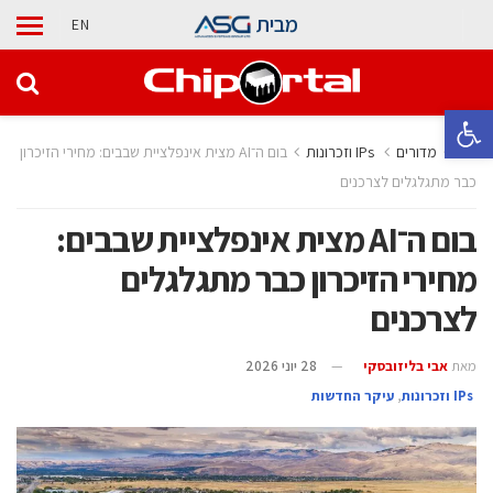
מבית
EN
פתח סרגל נגישות
בית
מדורים
‫ ‪וזכרונות IPs‬‬
בום ה־AI מצית אינפלציית שבבים: מחירי הזיכרון
כבר מתגלגלים לצרכנים
בום ה־AI מצית אינפלציית שבבים:
מחירי הזיכרון כבר מתגלגלים
לצרכנים
מאת
אבי בליזובסקי
28 יוני 2026
‫ ‪וזכרונות IPs‬‬
,
עיקר החדשות