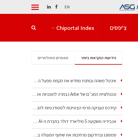
EN
צ'יפסים
Chiportal Index
הידיעות הנקראות ביותר
מאמרים פופולאריים
אינטל משהה ובוחנת מחדש את הקמת מפעל הענק שלה בקריית גת
טכנולוגיית המכ״ם של Arbe נבחרה לתוכניות אזרחיות וביטחוניות
קיידנס העניקה פרסי הצטיינות לסטודנטיות להנדסת חשמל ופיזיקה
אנבידיה משקיעה 5 מיליארד דולר בחברת ה-AI של איליה סוצקבר
סמסונג וברודקום מרחיבות את שיתוף הפעולה בשבבי AI…