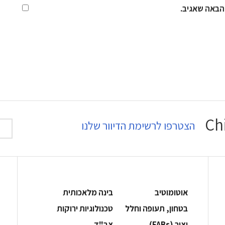
הבאה שאגיב.
הצטרפו לרשימת הדיוור שלנו
אוטומוטיב
בינה מלאכותית
בטחון, תעופה וחלל
‫טכנולוגיות ירוקות‬
‫יצור (‪(FABs‬‬
‫צב"ד‬