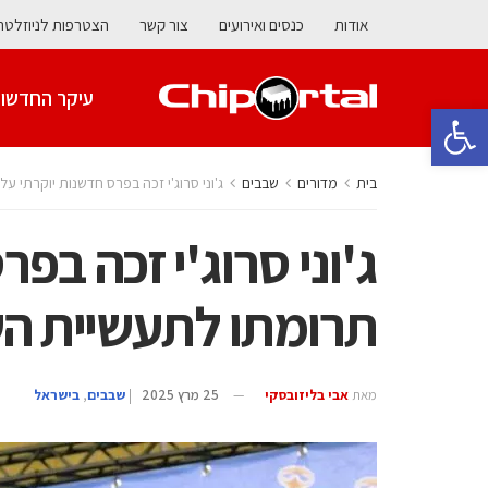
אודות
כנסים ואירועים
צור קשר
הצטרפות לניוזלטר
עיקר החדשו
פתח סרגל נגישות
בית
מדורים
‫שבבים‬
ג'וני סרוג'י זכה בפרס חדשנות יוקרתי 
ג'וני סרוג'י זכה בפ
תרומתו לתעשיית ה
מאת
אבי בליזובסקי
25 מרץ 2025
|
‫שבבים‬
,
בישראל