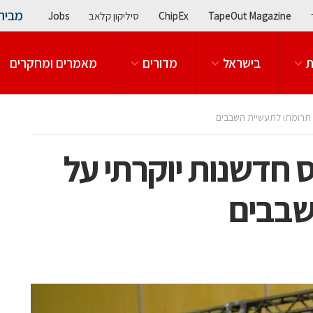
מבית
TapeOut Magazine
ChipEx
סיליקון קלאב
Jobs
ת
בישראל
מדורים
מאמרים ומחקרים
על תרומתו לתעשיית השבבים
רס חדשנות יוקרתי על
שבבים