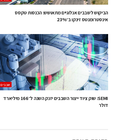
הביקוש לשבבים אנלוגיים מתאושש: הכנסות טקסס
אינסטרומנטס זינקו ב־23%
‫שבבים‬
SEMI: שוק ציוד ייצור השבבים יזנק השנה ל־166 מיליארד
דולר