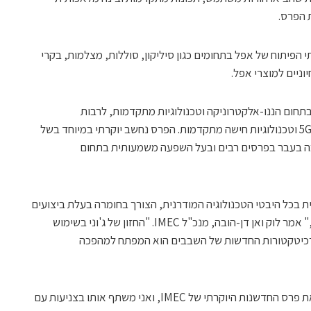
 הפיתוח של אפל בתחומים כגון סיליקון, סוללות, מצלמות, בקרי
וניים למוצרי אפל.
 במחקר בתחום הננו-אלקטרוניקה וטכנולוגיות מתקדמות, לרבות
סמיקונדקטורים חדשניים, תקשורת פוסט-5G וטכנולוגיות חישה מתקדמות. הפרס נחשב יוקרתי במיוחד בשל
מוביל, שזכה בעבר בפרסים רבים ובעל השפעה משמעותית בתחום
ת בכל היבטי הטכנולוגיה המודרנית, הצורך בחומרה בעלת ביצועים
גבוהים וחסכונית באנרגיה הוא חסר תקדים," אמר לוק ואן דן-הובה, מנכ"ל IMEC. "החזון של ג'וני בשימוש
רכיטקטורות החדשות של השבבים הוא המפתח למהפכה
סרוג'י הגיב לזכייתו: "זהו כבוד גדול לקבל את פרס החדשנות היוקרתי של IMEC, ואני משתף אותו בצניעות עם