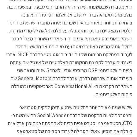
היא מסבירה שבמשפחה שלה זה היה הדבר הכי טבעי. "במשפחה בה
כולם מהנדסים היה ברור לי שגם אני אלמד הנדסה" היא עונה
בהחלטיות. יותר מאוחר בראיון שערכנו איתה מתברר שהיא גם היתה
תלמידה מצטיינת בתיכון והתקבלה על מלגה מלאה ללימודי הנדסת
חשמל באוניברסיטאת תל אביב. חודש אחרי השחרור מצה"ל כבר
החלה את לימודיה באוניברסיטה ועם סיום התואר הראשון החלה
לעבוד במחלקת הפיתוח של זיהוי דיבור אוטומטי בחברת NICE. אחרי
כשנתיים עברה לקבוצת התקשורת האלחוטית של אינטל שם עסקה
בפיתוח אלגוריתמי DSP מבוססי אודיו. לאחר 5 שנים ותואר שני
בעיבוד אותות שרכשה בדרך, עברה לחברת General Motors שם
השתלבה בקבוצת ה- Conversational AI כארכיטקטית וכמנהלת
פיתוח האלגוריתמים.
שלוש שנים מאוחר יותר החליטה שהגיע הזמן להקים סטרטאפ
והצטרפה לצוות ההקמה של חברת Social Wonder בה שימשה כ-
CTO. הסטראפ כמו סטרטאפים רבים לא התפתח כמתוכנן אבל אנה
קיבלה את הנסיון שאולי חסר לה לעבוד בסביבה של סטארטאפ