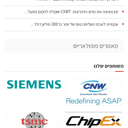
סין מאיצה את מרוץ הזיכרונות: CXMT שוקלת להקים מפעל…
אקסייט לאבס השלימה גיוס של יותר מ־300 מיליון דולר…
מאמרים פופולאריים
השותפים שלנו