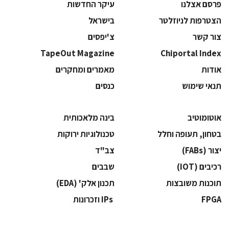
פרסם אצלנו
עיקר החדשות
הצטרפות לניוזלטר
בישראל
צור קשר
צ'יפסים
TapeOut Magazine
Chiportal Index
אודות
מאמרים ומחקרים
תנאי שימוש
כנסים
אוטומוטיב
בינה מלאכותית
בטחון, תעופה וחלל
‫טכנולוגיות ירוקות‬
‫יצור (‪(FABs‬‬
‫צב"ד‬
‫רכיבים‬ (IOT)
‫שבבים‬
‫תוכנות משובצות‬
‫תכנון אלק' (‪(EDA‬‬
‫‪FPGA‬‬
‫ ‪וזכרונות IPs‬‬