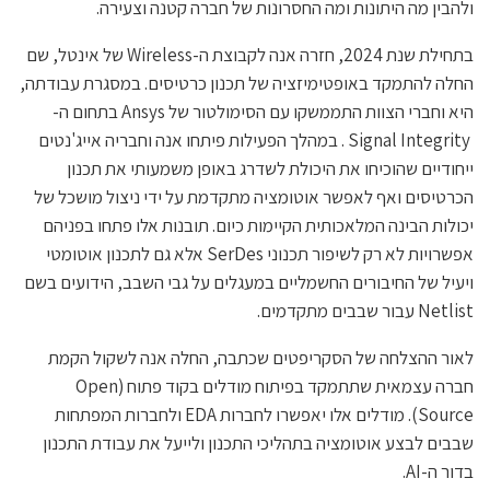
ולהבין מה היתונות ומה החסרונות של חברה קטנה וצעירה.
בתחילת שנת 2024, חזרה אנה לקבוצת ה-Wireless של אינטל, שם
החלה להתמקד באופטימיזציה של תכנון כרטיסים. במסגרת עבודתה,
היא וחברי הצוות התממשקו עם הסימולטור של Ansys בתחום ה-
Signal Integrity . במהלך הפעילות פיתחו אנה וחבריה אייג'נטים
ייחודיים שהוכיחו את היכולת לשדרג באופן משמעותי את תכנון
הכרטיסים ואף לאפשר אוטומציה מתקדמת על ידי ניצול מושכל של
יכולות הבינה המלאכותית הקיימות כיום. תובנות אלו פתחו בפניהם
אפשרויות לא רק לשיפור תכנוני SerDes אלא גם לתכנון אוטומטי
ויעיל של החיבורים החשמליים במעגלים על גבי השבב, הידועים בשם
Netlist עבור שבבים מתקדמים.
לאור ההצלחה של הסקריפטים שכתבה, החלה אנה לשקול הקמת
חברה עצמאית שתתמקד בפיתוח מודלים בקוד פתוח (Open
Source). מודלים אלו יאפשרו לחברות EDA ולחברות המפתחות
שבבים לבצע אוטומציה בתהליכי התכנון ולייעל את עבודת התכנון
בדור ה-AI.