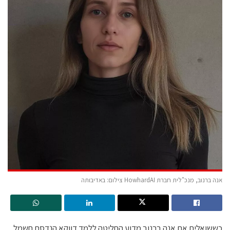
אנה ברנוב, מנכ"לית חברת HowhardAI צילום: באדיבותה
כששואלים את אנה ברנוב מדוע החליטה ללמד דווקא הנדסת חשמל