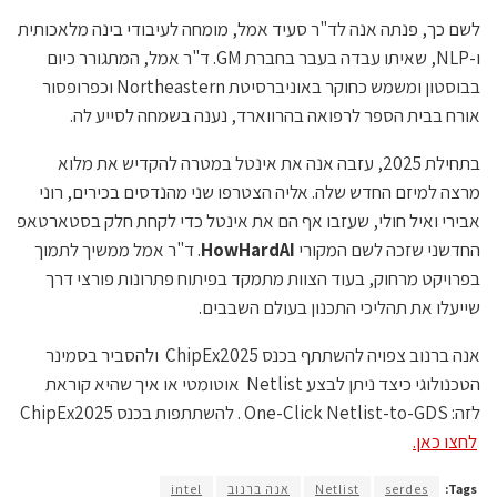
לשם כך, פנתה אנה לד"ר סעיד אמל, מומחה לעיבודי בינה מלאכותית
ו-NLP, שאיתו עבדה בעבר בחברת GM. ד"ר אמל, המתגורר כיום
בבוסטון ומשמש כחוקר באוניברסיטת Northeastern וכפרופסור
אורח בבית הספר לרפואה בהרווארד, נענה בשמחה לסייע לה.
בתחילת 2025, עזבה אנה את אינטל במטרה להקדיש את מלוא
מרצה למיזם החדש שלה. אליה הצטרפו שני מהנדסים בכירים, רוני
אבירי ואיל חולי, שעזבו אף הם את אינטל כדי לקחת חלק בסטארטאפ
החדשני שזכה לשם המקורי
HowHardAI
. ד"ר אמל ממשיך לתמוך
בפרויקט מרחוק, בעוד הצוות מתמקד בפיתוח פתרונות פורצי דרך
שייעלו את תהליכי התכנון בעולם השבבים.
אנה ברנוב צפויה להשתתף בכנס ChipEx2025 ולהסביר בסמינר
הטכנולוגי כיצד ניתן לבצע Netlist אוטומטי או איך שהיא קוראת
לזה: One-Click Netlist-to-GDS . להשתתפות בכנס ChipEx2025
לחצו כאן.
Tags:
serdes
Netlist
אנה ברנוב
intel