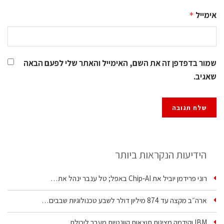
אימייל
*
שמור בדפדפן זה את השם, האימייל והאתר שלי לפעם הבאה
שאגיב.
הידיעות הנקראות ביותר
רוני פרידמן יוביל את Chip‑AI באפל; טל ענבר ינהל את…
ארה״ב מקצה עד 874 מיליון דולר לשבע טכנולוגיות שבבים…
IBM וקידמה מציגות תוצאות קוונטיות מעבר ליכולת…