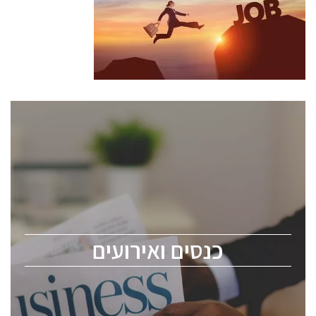
כנסים ואירועים
כנס ChipEx2026 יערך ב-12-13 במאי, 2026. הכנס מיועד
לכל העוסקים בתעשיית הסמיקונדקטור כולל מהנדסים,
מומחים מקצועיים ובכירים.
כנסים ואירועים
ChipEx2026 will be held on May 12-13, 2026. The
conference is intended for everyone involved in the
semiconductor industry, including engineers,