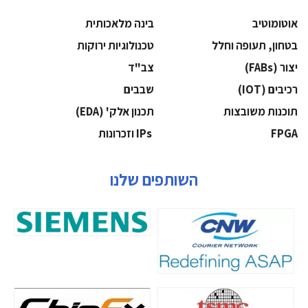
אוטומוטיב
בינה מלאכותית
בטחון, תעופה וחלל
‫טכנולוגיות ירוקות‬
‫יצור (‪(FABs‬‬
‫צב"ד‬
‫רכיבים‬ (IOT)
‫שבבים‬
‫תוכנות משובצות‬
‫תכנון אלק' (‪(EDA‬‬
‫‪FPGA‬‬
‫ ‪וזכרונות IPs‬‬
השותפים שלנו