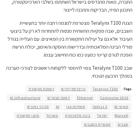
החברה, מאות מהנדסים בישראל השתתפו בשלבי הארכיטקטורה,
התכנון הפיזי, הבדיקות וההכנה לייצור.
הצגת Teralynx T100 מצטרפת למגמה רחבה יותר בתעשיית
השבבים, שבה ספקיות התשתית מנסות להתחרות לא רק על ביצועי
העיבוד אלא גם על יעילות התקשורת בין המאיצים. עם העלייה בגודל
מודלי הבינה המלאכותית ובדרישות ההסקה והאימון, יכולת הרשת
הופכת לגורם קריטי כמעט כמו כוח החישוב עצמו.
שבב Teralynx T100 צפוי להימסר ללקוחות ראשונים לצורכי הערכה
במהלך הרבעון הנוכחי.
Tags:
Teralynx T100
הייפרסקיילרים
רשתות תקשורת
Computex 2026
Ethernet
דאטה סנטרים
AI Infrastructure
מאיצי AI
3 ננומטר
תשתיות ענן
AI
מרכזי נתונים
Marvell
ישראל
בינה מלאכותית
מארוול
מתגי תקשורת
שבבים
תעשיית השבבים