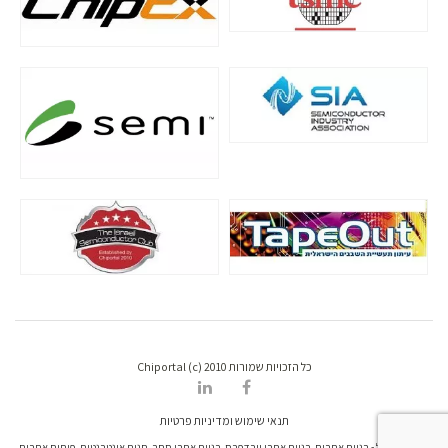
כל הזכויות שמורות Chiportal (c) 2010
תנאי שימוש ומדיניות פרטיות
דרונט דיגיטל - בניית אתרים, בניית אתרי וורדפרס, בניית אתרי סחר, חנות אינטרנטית, פיתוח אתרים