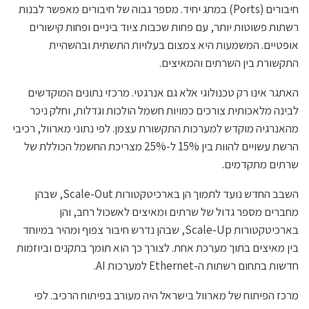
חיבורים (Ports) במתג יחיד. מספר גבוה של חיבורים מאפשר לבנות
רשתות פשוטות יותר, עם פחות שכבות ציוד ביניים ופחות קישורים
אופטיים. המשמעות היא צמצום בעלויות התשתית ובהשהיית
התקשורת בין השרתים והמאיצים.
האתגר אינו רק טכנולוגי אלא גם אנרגטי. מרכזי נתונים המוקדשים
לבינה מלאכותית צורכים כמויות חשמל הולכות וגדלות, וחלק ניכר
מהאנרגיה מוקדש למערכות התקשורת עצמן. לפי נתוני מארוול, רכיבי
הרשת עשויים להוות בין 15% ל-25% מצריכת החשמל הכוללת של
שרתים מתקדמים.
השבב החדש נועד לתמוך הן בארכיטקטורות Scale-Out, שבהן
מחברים מספר גדול של שרתים ומאיצים לאשכול רחב, והן
בארכיטקטורות Scale-Up, שבהן נדרש חיבור צפוף ומהיר במיוחד
בין מאיצים בתוך מערכת אחת. לצורך כך הוא תומך בתקנים וביוזמות
חדשות בתחום רשתות ה-Ethernet למערכות AI.
מרכז הפיתוח של מארוול בישראל היה מעורב בפיתוח הרכיב. לפי