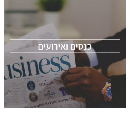
כנסים ואירועים
כנס ChipEx2026 יערך ב-12-13 במאי, 2026. הכנס מיועד
לכל העוסקים בתעשיית הסמיקונדקטור כולל מהנדסים,
מומחים מקצועיים ובכירים.
כנסים ואירועים
ChipEx2026 will be held on May 12-13, 2026. The
conference is intended for everyone involved in the
semiconductor industry, including engineers,
professional experts, and senior executives.
לחץ לפרטים