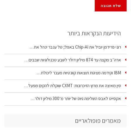
הידיעות הנקראות ביותר
רוני פרידמן יוביל את Chip‑AI באפל; טל ענבר ינהל את…
ארה״ב מקצה עד 874 מיליון דולר לשבע טכנולוגיות שבבים…
IBM וקידמה מציגות תוצאות קוונטיות מעבר ליכולת…
סין מאיצה את מרוץ הזיכרונות: CXMT שוקלת להקים מפעל…
אקסייט לאבס השלימה גיוס של יותר מ־300 מיליון דולר…
מאמרים פופולאריים