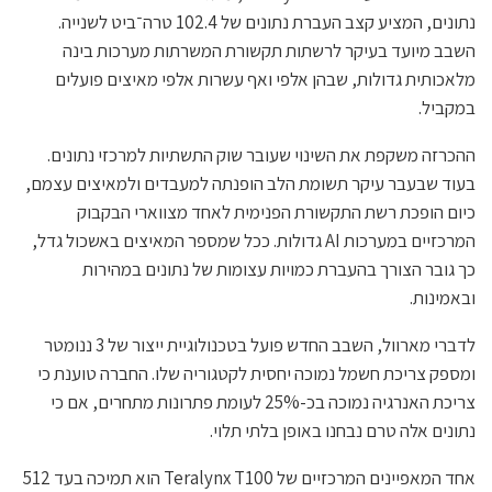
נתונים, המציע קצב העברת נתונים של 102.4 טרה־ביט לשנייה.
השבב מיועד בעיקר לרשתות תקשורת המשרתות מערכות בינה
מלאכותית גדולות, שבהן אלפי ואף עשרות אלפי מאיצים פועלים
במקביל.
ההכרזה משקפת את השינוי שעובר שוק התשתיות למרכזי נתונים.
בעוד שבעבר עיקר תשומת הלב הופנתה למעבדים ולמאיצים עצמם,
כיום הופכת רשת התקשורת הפנימית לאחד מצווארי הבקבוק
המרכזיים במערכות AI גדולות. ככל שמספר המאיצים באשכול גדל,
כך גובר הצורך בהעברת כמויות עצומות של נתונים במהירות
ובאמינות.
לדברי מארוול, השבב החדש פועל בטכנולוגיית ייצור של 3 ננומטר
ומספק צריכת חשמל נמוכה יחסית לקטגוריה שלו. החברה טוענת כי
צריכת האנרגיה נמוכה בכ-25% לעומת פתרונות מתחרים, אם כי
נתונים אלה טרם נבחנו באופן בלתי תלוי.
אחד המאפיינים המרכזיים של Teralynx T100 הוא תמיכה בעד 512