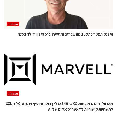
תקשורת
ואלנס תפטר כ־10% מהעובדים ותתייעל ב־5 מיליון דולר בשנה
תקשורת
מארוול תרכוש את XConn ב־540 מיליון דולר ותוסיף מתגי PCIe ו-CXL
לתשתיות קישוריות לדאטה־סנטרים של AI