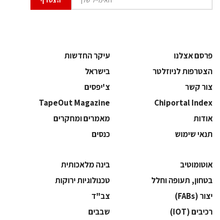
פרסם אצלנו
עיקר החדשות
הצטרפות לניוזלטר
בישראל
צור קשר
צ'יפסים
TapeOut Magazine
Chiportal Index
אודות
מאמרים ומחקרים
תנאי שימוש
כנסים
אוטומוטיב
בינה מלאכותית
בטחון, תעופה וחלל
‫טכנולוגיות ירוקות‬
‫יצור (‪(FABs‬‬
‫צב"ד‬
‫רכיבים‬ (IOT)
‫שבבים‬