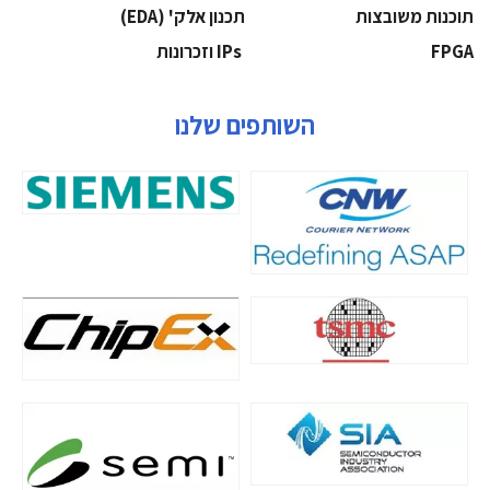
‫תוכנות משובצות‬
‫תכנון אלק' (‪(EDA‬‬
‫‪FPGA‬‬
‫ ‪וזכרונות IPs‬‬
השותפים שלנו