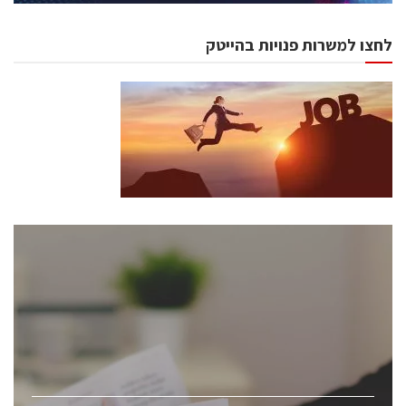
לחצו למשרות פנויות בהייטק
כנסים ואירועים
כנס ChipEx2026 יערך ב-12-13 במאי, 2026. הכנס מיועד
לכל העוסקים בתעשיית הסמיקונדקטור כולל מהנדסים,
מומחים מקצועיים ובכירים.