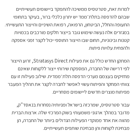
למרות זאת, סטרטסיס ממשיכה להתמקד ביישומים תעשייתיים
שבהם להדפסה בתלת־ממד יש יתרון כלכלי ברור, בעיקר בתחומי
התעופה והחלל, הביטחון, הרפואה, רפואת השיניים והייצור התעשייתי.
במגזרים אלה נעשה שימוש גובר בייצור חלקים מורכבים בכמויות
קטנות ובינוניות, תחום שבו הייצור התוספי יכול לקצר זמני אספקה
ולהפחית עלויות פיתוח.
המתקן החדש כולל גם את פעילות Stratasys Direct, זרוע הייצור
לפי דרישה של החברה, המספקת שירותי ייצור ללקוחות שאינם
מחזיקים בעצמם מערכי הדפסה תלת־ממדית. שילוב פעילות זו עם
צוותי המחקר והפיתוח עשוי לאפשר לחברה לקצר את תהליך המעבר
מפיתוח מוצרים חדשים ליישומים מסחריים.
עבור סטרטסיס, שמרכזה בישראל ומניותיה נסחרות בנאסד"ק,
מדובר במהלך ארגוני משמעותי בשוק המרכזי שלה. ארצות הברית
מהווה את אחד ממוקדי הפעילות הגדולים ביותר של החברה, הן
מבחינת לקוחות והן מבחינת שותפים תעשייתיים.