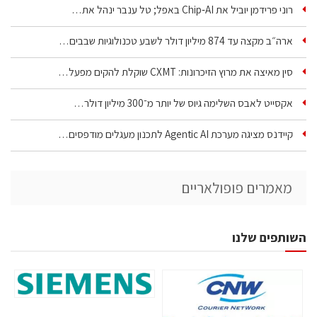
רוני פרידמן יוביל את Chip‑AI באפל; טל ענבר ינהל את…
ארה״ב מקצה עד 874 מיליון דולר לשבע טכנולוגיות שבבים…
סין מאיצה את מרוץ הזיכרונות: CXMT שוקלת להקים מפעל…
אקסייט לאבס השלימה גיוס של יותר מ־300 מיליון דולר…
קיידנס מציגה מערכת Agentic AI לתכנון מעגלים מודפסים…
מאמרים פופולאריים
השותפים שלנו