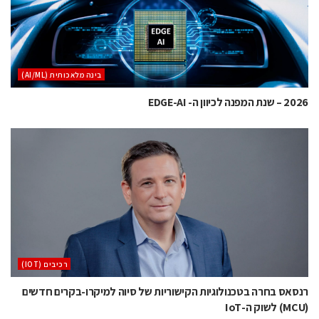
בינה מלאכותית (AI/ML)
2026 – שנת המפנה לכיוון ה- EDGE-AI
‫רכיבים‬ (IOT)
רנסאס בחרה בטכנולוגיות הקישוריות של סיוה למיקרו-בקרים חדשים
(MCU) לשוק ה-IoT