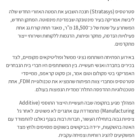
סטרטסיס (Stratasys) חנכה השבוע את המטה האזורי החדש שלה
ליבשת אמריקה בעיר מינטונקה שבמדינת מינסוטה. המתקן החדש,
המשתרע על שטח של כ־18,500 מ"ר, מאגד תחת קורת גג אחת
פעילויות הנדסה, מחקר ופיתוח, הדגמות ללקוחות ושירותי ייצור
מתקדמים.
באירוע הפתיחה השתתפו נציגי ממשל ופוליטיקאים מקומיים, לצד
בכירים בחברה ואנשי תעשייה. בין המשתתפים היו חברי בית הנבחרים
האמריקני בטי מקולום וטום אמר, וכן סקוט קראמפ, ממייסדי
סטרטסיס ומחברי צוות הפיתוח שהמציא את טכנולוגיית FDM, אחת
מטכנולוגיות ההדפסה התלת־ממדית הנפוצות בעולם.
המהלך מגיע בתקופה שבה תעשיית הייצור התוספי (Additive
Manufacturing) מתמודדת עם אתגרים לא פשוטים. לאחר גל
ציפיות גבוה בתחילת העשור, חברות רבות בענף נאלצו להתמודד עם
האטה בהשקעות, ירידה בביקושים בשווקים מסוימים ולחץ מצד
המשקיעים להציג רווחיות וצמיחה עקבית.