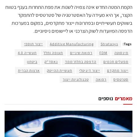
הקמת המטה החדש אינה צפויה לשנות את מפת התחרות בענף בטווח
הקצר, אך היא מעידה על האסטרטגיה של סטרטסיס להתמקד
בשווקים תעשייתיים ובפתרונות ייצור מתקדמים, במקום במערכות
הדפסה המיועדות לשוק הצרכני או ליישומים ניסיוניים.
Tags:
Stratasys
Additive Manufacturing
ייצור תוספי
מינסוטה
FDM
רפואת שיניים
תעופה וחלל
תעשייה 4.0
מפעלים חכמים
הדפסה בתלת־ממד
נאסד"ק
ביטחון
ייצור מתקדם
ייצור דיגיטלי
תעשיית ההייטק
ארצות הברית
סטרטסיס
רפואה
טכנולוגיות ייצור
מאמרים
נוספים