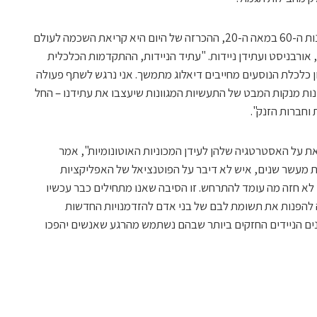
"באופן שניתן להשוואה למרוץ החלל של שנות ה-60 במאה ה-20, ההכרזה של היום היא קריאת השכמה לעולם
 אורבניסט ועתידן ניידות. "עתיד הניידות, ההתקדמות הכלכלית
ון כלכלת הנוסעים מחייבים דיאלוג מתמשך. אני נרגש לשתף פעולה
נות מנקות המבט של התעשיות המגוונות שיעצבו את עתידנו – החל
 וחברות הזנק".
ת על האסטרטגיה שלהן לעידן המכוניות האוטונומיות", אמר
חות מעשר שנים, איש לא דיבר על הפוטנציאל של האפליקציות
לא חזה מה עומד להתרחש. זו הסיבה שאנו מתחילים כבר עכשיו
להפנות את תשומת לבם של בני אדם להזדמנויות החדשות
ונים הניידים החזקים ביותר שבהם נשתמש מהרגע שאנשים יהפכו