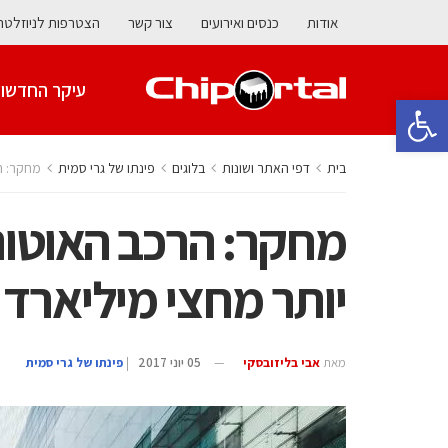
אודות
כנסים ואירועים
צור קשר
הצטרפות לניוזלטר
עיקר החדשו
פתח סרגל נגישות
בית
דפי האתר ושונות
בלוגים
‫פינתו של גרי סמית
מחקר: הר
מחקר: הרכב האוטונו
יותר מחצי מיליארד 
מאת
אבי בליזובסקי
05 יוני 2017
|
‫פינתו של גרי סמית