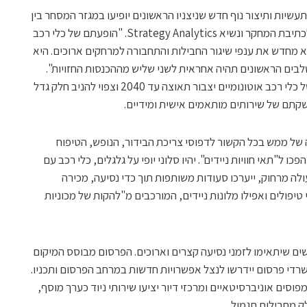
 תעשיות ותיצור נוף חדש שניצניו הראשונים יופיעו במגזר המסחר בין
עסקים (B2B)", הסביר הארווי כהן, שותף לכתיבת המחקר ונשיא Strategy Analytics. "הופעתם של כלי רכב
 מחדש את ענפי שיגור החבילות והתחבורה למרחקים ארוכים. היא
בים הראשונים תהיה אחראית לשני שליש מההכנסות החזויות".
חברת המחקר ממשיכה ומציינת שמסחור של כלי רכב אוטונומיים יצבור תאוצה עד 2040 וצפוי להניב חלק גדל
קתם של שירותים מותאמים אישית ומידיים.
של ממש בכל הקשור לדפוסי צריכת הבידור, הנופש, הטיפוח
פכו ל"תאי חוויות ניידים". יהיו סלוני יופי על גלגלים, כלי רכב עם
ה מרחוק, ייערכו סעודות משותפות תוך כדי נסיעה, מכירה
י טיפולים ואפילו מלונות ניידים, המורכבים מ"להקות של מכוניות
שים שיתאימו לזמני נסיעה קצרים וארוכים. הפרסום מבוסס המיקום
רדי פרסום יידרשו לנצל אפשרויות חדשות במרחב הפרסום ותכניו.
וסים אוניברסיטאיים ומרכזי דיור יציעו שירותי ניוד כערך מוסף,
ק מחבילות תגמול.