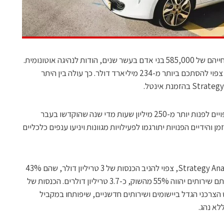
על פי הערכה שמרנית ניתן יהיה להציל את חייהם של 585,000 בני אדם בעשר שנים, הודות לנהיגה אוטונומית.
הצמצום בעלויות הנובעות מתאונות דרכים צפוי להסתכם ביותר מ-234 מיליארד דולר. כך עולה בין היתר
המחקר החדש צופה כי כלי רכב ללא נהג צפויים לפנות יותר מ-250 מיליון שעות מדי שנה שהוקדשו בעבר
והידיים הפנויות יתורגמו לפעילויות מגוונות ויניעו ענפים כלכליים
השימוש העסקי בשירותי ניוד, על פי Strategy Analytics, צפוי להניב הכנסות של 3 טריליון דולר, שהם 43%
מסך כלכלת הנוסעים. השימוש הצרכני באותם שירותים יהווה 55% מהשוק, כ-3.7 טריליון דולרים. הכנסות של
וש הצרכני הגדל ביישומים ושירותים חדשניים, שיפותחו במקביל
א נהג.