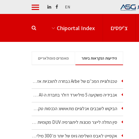
EN
צ'יפסים
Chiportal Index
הידיעות הנקראות ביותר
מאמרים פופולאריים
טכנולוגיית המכ״ם של Arbe נבחרה לתוכניות אזרחיות וביטחוניות
אנבידיה משקיעה 5 מיליארד דולר בחברת ה-AI של איליה סוצקבר
הביקוש לשבבים אנלוגיים מתאושש: הכנסות טקסס…
סין החלה לייצר מכונות ליתוגרפיה DUV מקומיות בטבילה
אקסייט לאבס השלימה גיוס של יותר מ־300 מיליון דולר…