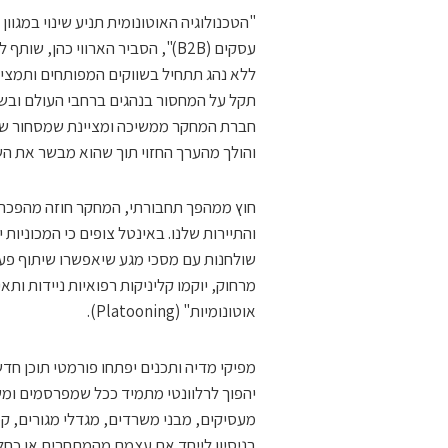
"הטכנולוגיה האוטונומית תניע שינוי במגוון
ללא נהג תתחיל בשווקים המפותחים ותמציא
תקל על המחסור בנהגים ברחבי העולם ובשל
והולך מהערך החזוי תוך שהוא מבשר את הש
חוץ ממהפך תחבורתי, המחקר חוזה מהפכה 
והתיירות שלנו. באינטל צופים כי המכוניות יה
שולחנות עם מסכי מגע שיאפשרו שיתוף פעול
מרחוק, יוקמו קליניקות רפואיות ניידות ותא
אוטונומיות" (Platooning).
מפיקי מדיה ותכנים יפתחו פורמטי תוכן חד
יהפוך לרלוונטי מתמיד ככל שמפרסמים ומש
מעסיקים, מבני משרדים, מגדלי מגורים, קמפ
בניסיון לייחד את עצמם מהמתחרים או כחל