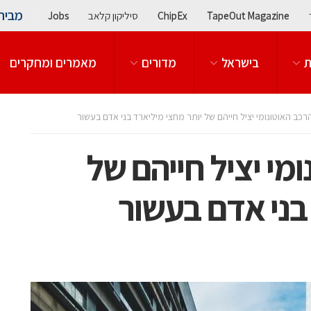
מבית
TapeOut Magazine
ChipEx
סיליקון קלאב
Jobs
ת
בישראל
מדורים
מאמרים ומחקרים
כב האוטונומי יציל חייהם של יותר מחצי מיליארד בני אדם בעשור
מי יציל חייהם של
בני אדם בעשור