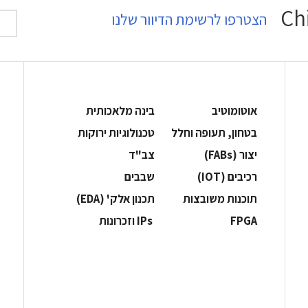
הצטרפו לרשימת הדיוור שלנו
אוטומוטיב
בינה מלאכותית
בטחון, תעופה וחלל
‫טכנולוגיות ירוקות‬
‫יצור (‪(FABs‬‬
‫צב"ד‬
‫רכיבים‬ (IOT)
‫שבבים‬
‫תוכנות משובצות‬
‫תכנון אלק' (‪(EDA‬‬
‫‪FPGA‬‬
‫ ‪וזכרונות IPs‬‬