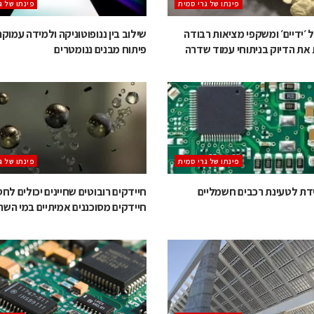
‫פינתו של גרי סמית
‫פינתו של ג
 ׳ידיים׳ ומשקפי מציאות רבודה
שילוב בין ננופוטוניקה ולמידה עמוקה
 את הדיוק בניתוחי עמוד שדרה
פיתוח מבנים ננומטרים
‫פינתו של גרי סמית
‫פינתו של ג
ידת לטעינת רכבים חשמליים
חיידקים רובוטים שחיינים יכולים לח
חיידקים מסוכננים אמיתיים במי השת