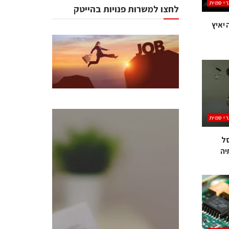
רי סמית
לחצו למשרות פנויות בהייטק
 יאיץ
רי סמית
סל
כנסים ואירועים
יה
כנס ChipEx2026 יערך ב-12-13
במאי, 2026. הכנס מיועד לכל
העוסקים בתעשיית
הסמיקונדקטור כולל מהנדסים,
מומחים מקצועיים ובכירים.