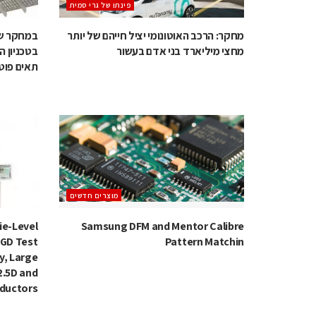
‫פינתו של גרי סמית
מחקר: הרכב האוטונומי יציל חייהם של יותר
במחקר שנ
מחצי מיליארד בני אדם בעשור
בטכניון ה
תאים פוטו
מוצרים חדשים
ie-Level
Samsung DFM and Mentor Calibre
KGD Test
Pattern Matchin
y, Large
2.5D and
ductors