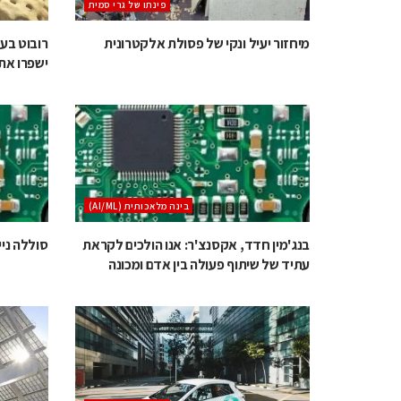
‫פינתו של גרי סמית
מיחזור יעיל ונקי של פסולת אלקטרונית
רובוט בעל
ישפרו את
בינה מלאכותית (AI/ML)
בנג'מין חדד, אקסנצ'ר: אנו הולכים לקראת
סוללה ני
עתיד של שיתוף פעולה בין אדם ומכונה