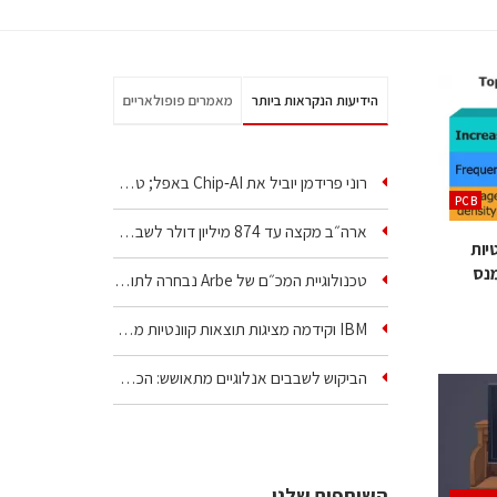
הידיעות הנקראות ביותר
מאמרים פופולאריים
רוני פרידמן יוביל את Chip‑AI באפל; טל ענבר ינהל את…
PCB
ארה״ב מקצה עד 874 מיליון דולר לשבע טכנולוגיות שבבים…
יות
מנס
טכנולוגיית המכ״ם של Arbe נבחרה לתוכניות אזרחיות וביטחוניות
IBM וקידמה מציגות תוצאות קוונטיות מעבר ליכולת…
הביקוש לשבבים אנלוגיים מתאושש: הכנסות טקסס…
השותפים שלנו