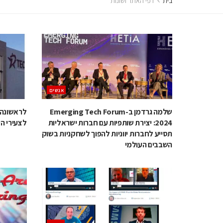
בית
דפי האתר ושונות
אנשים
שלמה גרדמן ב-Emerging Tech Forum
לראשונה ב
2024: יצירת שותפיות עם חברות ישראליות
לצעירי ה
תסייע לחברות יווניות להפוך לשחקניות בשוק
השבבים העולמי