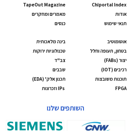
TapeOut Magazine
Chiportal Index
אודות
מאמרים ומחקרים
תנאי שימוש
כנסים
אוטומוטיב
בינה מלאכותית
בטחון, תעופה וחלל
‫טכנולוגיות ירוקות‬
‫יצור (‪(FABs‬‬
‫צב"ד‬
‫רכיבים‬ (IOT)
‫שבבים‬
‫תוכנות משובצות‬
‫תכנון אלק' (‪(EDA‬‬
‫‪FPGA‬‬
‫ ‪וזכרונות IPs‬‬
השותפים שלנו