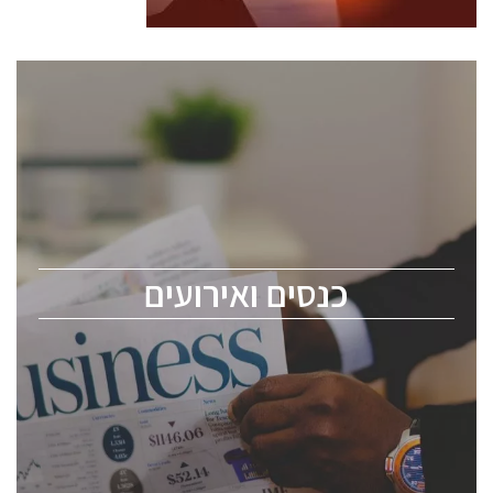
כנסים ואירועים
כנס ChipEx2026 יערך ב-12-13 במאי, 2026. הכנס מיועד
לכל העוסקים בתעשיית הסמיקונדקטור כולל מהנדסים,
מומחים מקצועיים ובכירים.
כנסים ואירועים
ChipEx2026 will be held on May 12-13, 2026. The
conference is intended for everyone involved in the
semiconductor industry, including engineers,
professional experts, and senior executives.
לחץ לפרטים