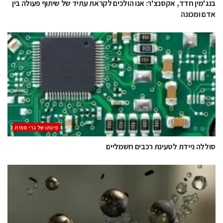
בנג'מין חדד, אקסנצ'ר: אנו הולכים לקראת עתיד של שיתוף פעולה בין
אדם ומכונה
‫פינתו של גרי סמית
סוללה ניידת לטעינת רכבים חשמליים