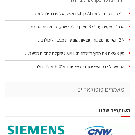
רוני פרידמן יוביל את Chip‑AI באפל; טל ענבר ינהל את…
ארה״ב מקצה עד 874 מיליון דולר לשבע טכנולוגיות שבבים…
IBM וקידמה מציגות תוצאות קוונטיות מעבר ליכולת…
סין מאיצה את מרוץ הזיכרונות: CXMT שוקלת להקים מפעל…
אקסייט לאבס השלימה גיוס של יותר מ־300 מיליון דולר…
מאמרים פופולאריים
השותפים שלנו