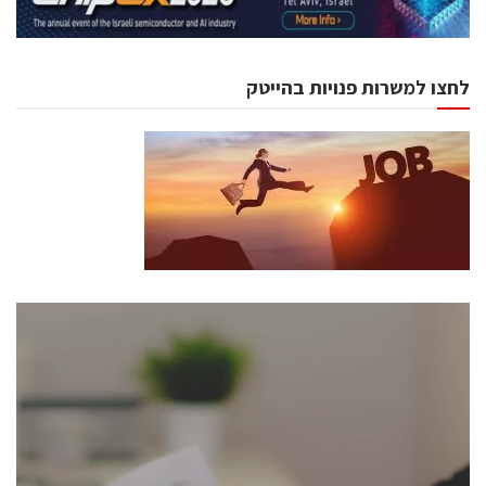
לחצו למשרות פנויות בהייטק
כנסים ואירועים
כנס ChipEx2026 יערך ב-12-13 במאי, 2026. הכנס מיועד
לכל העוסקים בתעשיית הסמיקונדקטור כולל מהנדסים,