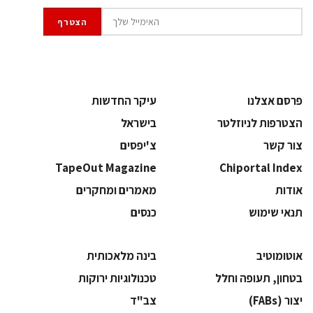
פרסם אצלנו
עיקר החדשות
הצטרפות לניוזלטר
בישראל
צור קשר
צ'יפסים
TapeOut Magazine
Chiportal Index
אודות
מאמרים ומחקרים
תנאי שימוש
כנסים
אוטומוטיב
בינה מלאכותית
בטחון, תעופה וחלל
‫טכנולוגיות ירוקות‬
‫יצור (‪(FABs‬‬
‫צב"ד‬