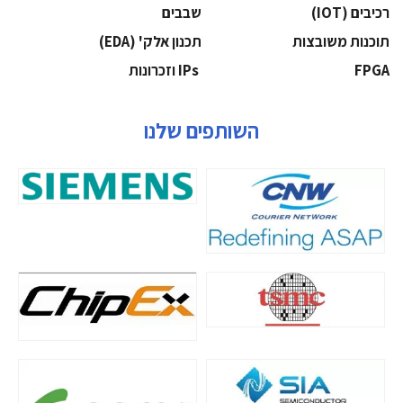
‫רכיבים‬ (IOT)
‫שבבים‬
‫תוכנות משובצות‬
‫תכנון אלק' (‪(EDA‬‬
‫‪FPGA‬‬
‫ ‪וזכרונות IPs‬‬
השותפים שלנו