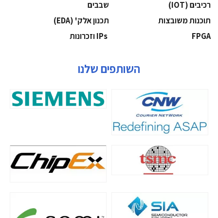
‫רכיבים‬ (IOT)
‫שבבים‬
‫תוכנות משובצות‬
‫תכנון אלק' (‪(EDA‬‬
‫‪FPGA‬‬
‫ ‪וזכרונות IPs‬‬
השותפים שלנו