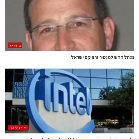
בישראל
מנהל חדש למנטור גרפיקס ישראל
‫יצור (‪(FABS‬‬