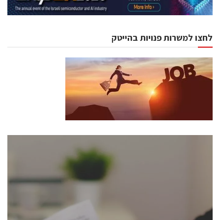
לחצו למשרות פנויות בהייטק
כנסים ואירועים
כנס ChipEx2026 יערך ב-12-13 במאי, 2026. הכנס מיועד
לכל העוסקים בתעשיית הסמיקונדקטור כולל מהנדסים,