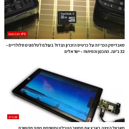
‫ ‪וזכרונות IPS‬‬
סאנדיסק הכריזה על כרטיס הזכרון הגדול בעולם לטלפונים סלולריים –
32 ג'יגה. התכנון והפיתוח – ישראלים
‫שבבים‬
מארוול הציגה בארץ את מחשב הטבלט ומשפחת מתגי תקשורת