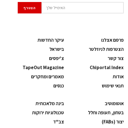
פרסם אצלנו
עיקר החדשות
הצטרפות לניוזלטר
בישראל
צור קשר
צ'יפסים
TapeOut Magazine
Chiportal Index
אודות
מאמרים ומחקרים
תנאי שימוש
כנסים
אוטומוטיב
בינה מלאכותית
בטחון, תעופה וחלל
‫טכנולוגיות ירוקות‬
‫יצור (‪(FABs‬‬
‫צב"ד‬