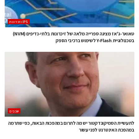
‫ ‪וזכרונות IPS‬‬
טאואר-ג'אז מציגה ספרייה מלאה של זיכרונות בלתי-נדיפים (NVM)
בטכנולוגיית Y-Flash לשימוש ברכיבי הספק
‫שבבים‬
לתעשיית הסמיקונדקטור יש מה לתרום במהפכות הבאות, כפי שתרמה
במהפכת האינטרנט לפני עשור