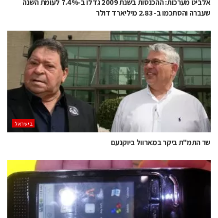
אלביט מערכות: ההכנסות בשנת 2009 גדלו ב-7.4% לעומת השנה
שעברה והסתכמו ב- 2.83 מיליארד דולר
בישראל
שר התמ"ת ביקר במארוול ביוקנעם