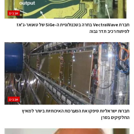
‫שבבים‬
חברת VectraWave בחרה בטכנולוגיית ה-SiGe של טאואר-ג'אז
לפיתוח רכיב תדר גבוה
‫שבבים‬
חברות ישראליות סיפקו את המערכות האיכותיות ביותר למאיץ
החלקיקים בסרן