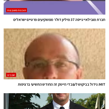
‫תוכנות משובצות‬
חברת מובילאיי גייסה 37 מיליון דולר ממשקיעים פרטיים ישראלים
‫שבבים‬
MIT: גידול בביקוש לעובדי הייטק זה החודש התשיעי ברציפות