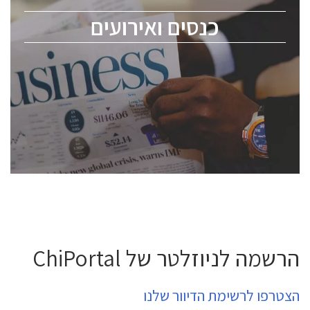
מומחים מקצועיים ובכירים.
כנסים ואירועים
ChipEx2026 will be held on May 12-13, 2026. The
conference is intended for everyone involved in the
semiconductor industry, including engineers,
professional experts, and senior executives.
לחץ לפרטים
הרשמה לניוזלטר של ChiPortal
הצטרפו לרשימת הדיוור שלנו