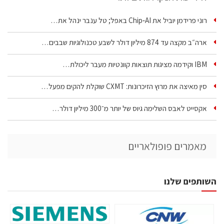
רוני פרידמן יוביל את Chip‑AI באפל; טל ענבר ינהל את…
ארה״ב מקצה עד 874 מיליון דולר לשבע טכנולוגיות שבבים…
IBM וקידמה מציגות תוצאות קוונטיות מעבר ליכולת…
סין מאיצה את מרוץ הזיכרונות: CXMT שוקלת להקים מפעל…
אקסייט לאבס השלימה גיוס של יותר מ־300 מיליון דולר…
מאמרים פופולאריים
השותפים שלנו