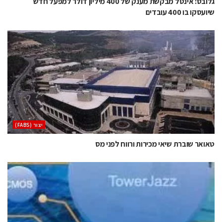
גלובס: אינטל מבקשת מענק של 400 מיליון דולר למפעל חדש
שיועסקו בו 400 עובדים
‫יצור (‪(FABS‬‬
טאואר שוברת שיאי מכירות ורווח לפני מס