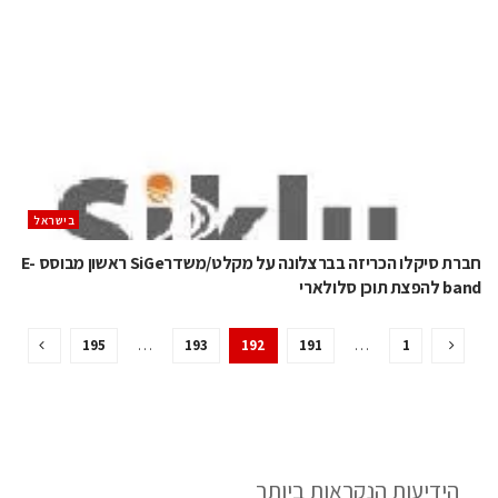
בישראל
חברת סיקלו הכריזה בברצלונה על מקלט/משדרSiGe ראשון מבוסס E-
band להפצת תוכן סלולארי
195
…
193
192
191
…
1
הידיעות הנקראות ביותר