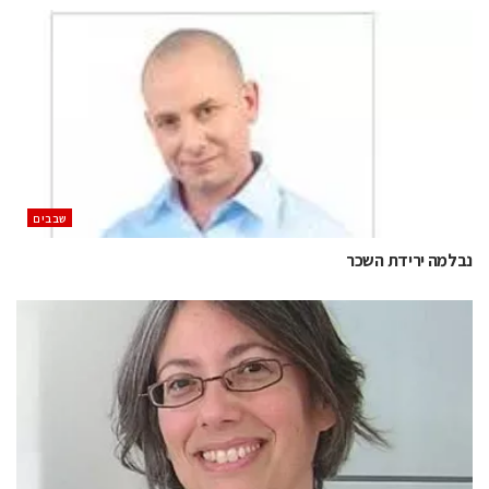
‫שבבים‬
נבלמה ירידת השכר