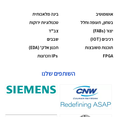
אוטומוטיב
בינה מלאכותית
בטחון, תעופה וחלל
‫טכנולוגיות ירוקות‬
‫יצור (‪(FABs‬‬
‫צב"ד‬
‫רכיבים‬ (IOT)
‫שבבים‬
‫תוכנות משובצות‬
‫תכנון אלק' (‪(EDA‬‬
‫‪FPGA‬‬
‫ ‪וזכרונות IPs‬‬
השותפים שלנו