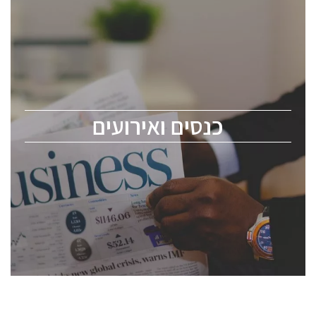
כנסים ואירועים
כנס ChipEx2026 יערך ב-12-13 במאי, 2026. הכנס מיועד
לכל העוסקים בתעשיית הסמיקונדקטור כולל מהנדסים,
מומחים מקצועיים ובכירים.
כנסים ואירועים
ChipEx2026 will be held on May 12-13, 2026. The
conference is intended for everyone involved in the
semiconductor industry, including engineers,
professional experts, and senior executives.
לחץ לפרטים