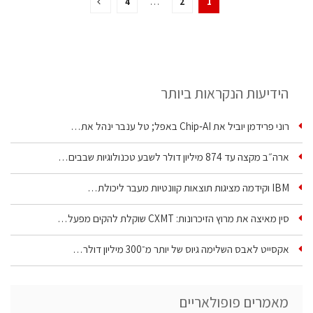
4
…
2
1
הידיעות הנקראות ביותר
רוני פרידמן יוביל את Chip‑AI באפל; טל ענבר ינהל את…
ארה״ב מקצה עד 874 מיליון דולר לשבע טכנולוגיות שבבים…
IBM וקידמה מציגות תוצאות קוונטיות מעבר ליכולת…
סין מאיצה את מרוץ הזיכרונות: CXMT שוקלת להקים מפעל…
אקסייט לאבס השלימה גיוס של יותר מ־300 מיליון דולר…
מאמרים פופולאריים