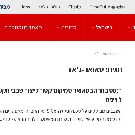
מבית
TapeOut Magazine
ChipEx
סיליקון קלאב
Jobs
ת
בישראל
מדורים
מאמרים ומחקרים
בית
טאואר-ג'אז
תגית:
טאואר-ג'אז
רנסס בחרה בטאואר סמיקונדקטור לייצור שבבי תקש
לוויינית
השבבים מבוססים על טכנולוגיית ה-SiGe של החברה ומאפ
מידע מהיר מידע של לווייני תקשורת המשמשים לדור הבא של ענף ...