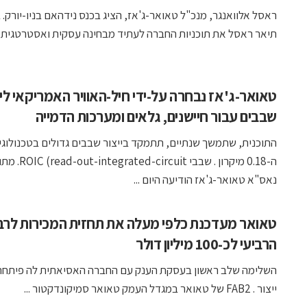
ראסל אלוואנגר, מנכ"ל טאואר-ג'אז, הציג בכנס נידהאם בניו-יורק. ב
תיאר ראסל את תוכניות החברה לעתיד מבחינה עסקית ואסטרטגית. . .
טאואר-ג'אז נבחרה על-ידי חיל-האוויר האמריקאי ליי
שבבים עבור חיישנים, גלאים ומערכות הדמייה
התוכנית, שתמשך שנתיים, תתמקד בייצור שבבים גדולים בטכנולוגי
ה-0.18 מיקרון . שבבי rcuit
נאס"א טאואר-ג'אז הודיעה היום ...
טאואר מעדכנת כלפי מעלה את תחזית המכירות לרבע
הרביעי לכ-100 מיליון דולר
השלימה שלב ראשון בעסקת הענק עם החברה האסיאתית לה פיתחה 
ייצור . FAB2 של טאואר במגדל העמק טאואר סמיקונדקטור ...