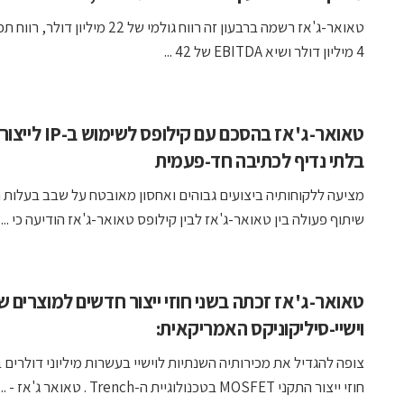
טאואר-ג'אז רשמה ברבעון זה רווח גולמי של 22 מיליון 
4 מיליון דולר ושיא EBITDA של 42 ...
טאואר-ג'אז בהסכם עם קילופס 
בלתי נדיף לכתיבה חד-פעמית
מציעה ללקוחותיה ביצועים גבוהים ואחסון מאובטח על שבב בעלות נ
שיתוף פעולה בין טאואר-ג'אז לבין קילופס טאואר-ג'אז הודיעה כי ...
טאואר-ג'אז זכתה בשני חוזי ייצור חדשים למוצרים ש
וישיי-סיליקוניקס האמריקאית:
צופה להגדיל את מכירותיה השנתיות לוישיי בעשרות מיליוני דולרים
חוזי ייצור התקני MOSFET בטכנולוגיית ה-Trench . טאואר ג'אז - ...