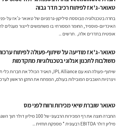
טאואר-ג'אז לפיתוח רכיב תדר גבוה
בחרה בטכנולוגיה מבוססת סיליקון-גרמניום של טאואר-ג'אז על-פני
האינדיום-פוספיד, החומר המסורתי בו משתמשים לייצור מעגלים ל
אופטית בתדרים אלה, . תרשים ...
טאואר-ג'אז מודיעה על שיתוף-פעולה לפיתוח ערכות
משולבות לתכנון אנלוגי בטכנולוגיות מתקדמות
שיתוף-פעולה הוא עם IPL Alliance, תאגיד הכולל את חברות כל
ויצרניות השבבים המובילות בעולם, המפתח את התקן הראשון לערכות 
טאואר שוברת שיאי מכירות ורווח לפני מס
מיליון דולר EBITDA רבעונית * מספקת תחזית ...