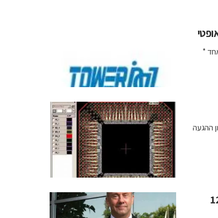
ופטי
ט אחד *
ן ההגעה
בהיקף של 125.7