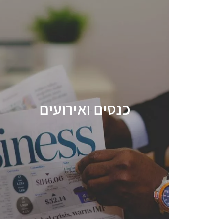
כנסים ואירועים
כנס ChipEx2026 יערך ב-12-13 במאי, 2026.
הכנס מיועד לכל העוסקים בתעשיית
הסמיקונדקטור כולל מהנדסים, מומחים מקצועיים
ובכירים.
כנסים ואירועים
ChipEx2026 will be held on May 12-13,
2026. The conference is intended for
everyone involved in the semiconductor
industry, including engineers, professional
experts, and senior executives.
לחץ לפרטים