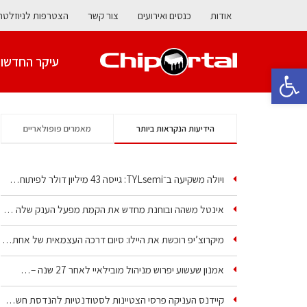
אודות
כנסים ואירועים
צור קשר
הצטרפות לניוזלטר
עיקר החדשו
פתח סרגל נגישות
הידיעות הנקראות ביותר
מאמרים פופולאריים
ויולה משקיעה ב־TYLsemi: גייסה 43 מיליון דולר לפיתוח…
אינטל משהה ובוחנת מחדש את הקמת מפעל הענק שלה בקריית גת
מיקרוצ’יפ רוכשת את היילו: סיום דרכה העצמאית של אחת…
אמנון שעשוע יפרוש מניהול מובילאיי לאחר 27 שנה –…
קיידנס העניקה פרסי הצטיינות לסטודנטיות להנדסת חשמל ופיזיקה