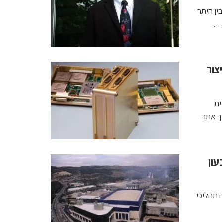
ין היתר
..
צור
ית
ROIC (read-out-integrated-ci. מתוך אתר
ון
תהליכי