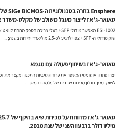
Ensphere בחרה בטכנולוגיית ה-SiGe BiCMOS של
טאואר-ג'אז לייצור מעגל משולב של מקלט-משדר א
ESI-1002 מאפשר מודולי SFP+ בעלי צריכת הספק מתחת לווא
שוק מודולי ה-SFP+ צפוי להגיע לכ-2.5 מיליארד יחידות בשנה; ...
טאואר-ג'אז בשיתוף פעולה עם מגמא
יצרו פתרון אוטומטי המשפר את פרודוקטיביות התכנון ומקצר את זמ
לשוק . מסך תכנון מסכות שבבים של מגמה בהמשך ...
טאואר ג'אז מדווחת על מכירות שיא 
מיליון דולר ברבעון השני של שנת 2010,