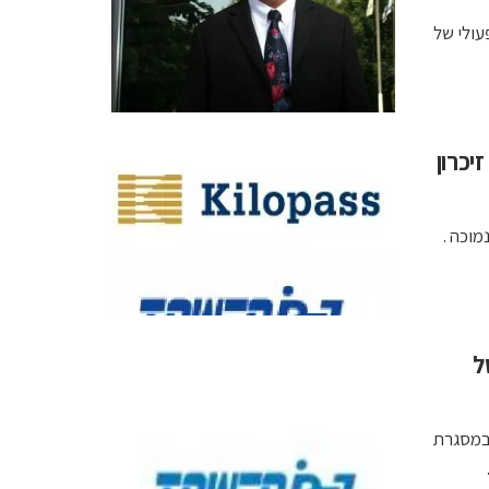
דולר, רווח תפעולי של
לשימוש ב-IP לייצור זיכרון
מוכה .
ל
 במסגרת