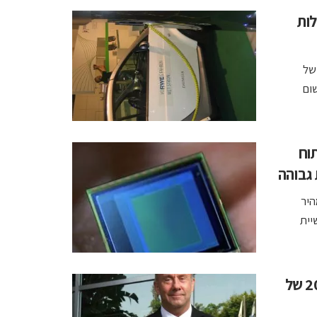
לות
של
ום
 חברת Soitec לפיתוח
 גבוהה
ם ומהיר
יית
טאואר ג'אז צופה להגיע למכירות שנתיות בשנת 2010 של