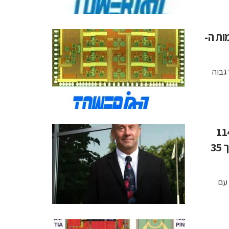
ות ה-
 לתדר גבוה
מוצלח לטאואר-ג'אז: מכירות שיא של 114
מיליון דולר וה-EBITDA הגבוהה בתולדות החברה בסך 35
ראסל אלוואנגר, מנכ"ל טאואר-ג'אז, אמר: "התחלנו את שנת 2010 עם