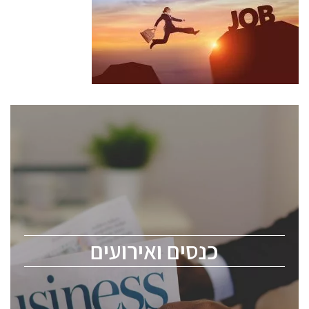
כנסים ואירועים
כנס ChipEx2026 יערך ב-12-13 במאי, 2026. הכנס מיועד
לכל העוסקים בתעשיית הסמיקונדקטור כולל מהנדסים,
מומחים מקצועיים ובכירים.
כנסים ואירועים
ChipEx2026 will be held on May 12-13, 2026. The
conference is intended for everyone involved in the
semiconductor industry, including engineers,