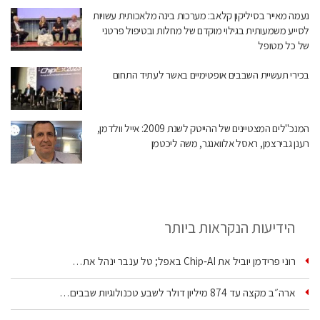
נעמה מאייר בסיליקון קלאב: מערכות בינה מלאכותית עשויות
לסייע משמעותית בגילוי מוקדם של מחלות ובטיפול פרטני
של כל מטופל
בכירי תעשיית השבבים אופטימיים באשר לעתיד התחום
המנכ"לים המצטיינים של ההייטק לשנת 2009: אייל וולדמן,
רענן גבירצמן, ראסל אלוואנגר, משה ליכטמן
הידיעות הנקראות ביותר
רוני פרידמן יוביל את Chip‑AI באפל; טל ענבר ינהל את…
ארה״ב מקצה עד 874 מיליון דולר לשבע טכנולוגיות שבבים…