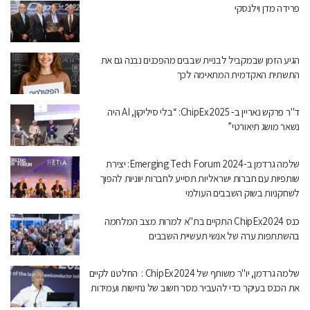
פרידה מדן וילנסקי
הגיע הזמן שבמקביל לבניית שבבים מהפכנים נבנה גם את
התשתית האקדמית המתאימה לכך
ד"ר פרקש נאריין ב- ChipEx2025: “בלי סיליקון, AI היה
נשאר מושג תיאורטי”
שלמה גרדמן ב-Emerging Tech Forum 2024: יצירת
שותפיות עם חברות ישראליות תסייע לחברות יווניות להפוך
לשחקניות בשוק השבבים העולמי
כנס ChipEx2024 התקיים בת"א למרות מצב המלחמה
בהשתתפות ערה של אנשי תעשיית השבבים
שלמה גרדמן, יו"ר משותף של ChipEx2024 : החלטנו לקיים
את הכנס בעיקר כדי להעביר מסר חשוב של נחישות ועמידות