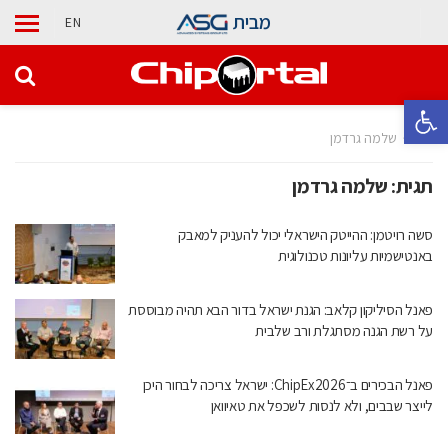
מבית
EN
פתח סרגל נגישות
בית
שלמה גרדמן
תגית:
שלמה גרדמן
סשה רויטמן: ההייטק הישראלי יכול להעניק למאבק
באנטישמיות עליונות טכנולוגית
פאנל הסיליקון קלאב: הגנת ישראל בדור הבא תהיה מבוססת
על רשת הגנה מסתגלת ורב שלבית
פאנל הבכירים ב־ChipEx2026: ישראל צריכה לבחור היכן
לייצר שבבים, ולא לנסות לשכפל את טאיוואן