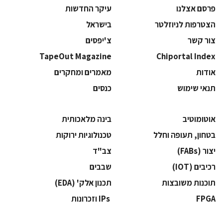
פרסם אצלנו
עיקר החדשות
הצטרפות לניוזלטר
בישראל
צור קשר
צ'יפסים
TapeOut Magazine
Chiportal Index
אודות
מאמרים ומחקרים
תנאי שימוש
כנסים
אוטומוטיב
בינה מלאכותית
בטחון, תעופה וחלל
‫טכנולוגיות ירוקות‬
‫יצור (‪(FABs‬‬
‫צב"ד‬
‫רכיבים‬ (IOT)
‫שבבים‬
‫תוכנות משובצות‬
‫תכנון אלק' (‪(EDA‬‬
‫‪FPGA‬‬
‫ ‪וזכרונות IPs‬‬