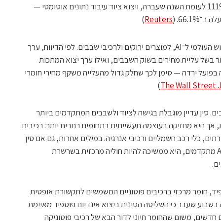
המעגלים המשולבים מסין זינק במאי בכ־111% לעומת השנה שעברה, ויצוא ציוד עיבוד נתונים אוטומטי —
66.1. (
Reuters
)
גם הוול סטריט ג’ורנל ייחס את הזינוק לביקוש העולמי ל־AI, למוצרים ירוקים ולרכיבי שבבים. לפי הדיווח, ערך
 מסין עלה בכ־110%, בין היתר בשל עליית מחירים בשוק השבבים, ואילו ערך יצוא המתכות
 שהכמות שיצאה בפועל ירדה — סימן לכך שחלק גדול מהעלייה משקף מחירי חומרי
)
The Wall Street 
ם. סין עדיין מוגבלת בגישה לציוד ולשבבים המתקדמים ביותר
, אך היא מחזיקה בעוצמה תעשייתית בתחומים רחבים יותר: רכיבים
תים, כלי רכב חשמליים ורכיבי אנרגיה. במילים אחרות, גם אם סין
אינה שולטת בכל שכבות הייצור של שבבי AI מתקדמים, היא ממשיכה להיות חוליה מרכזית בשרשרת
ם.
יד, חומר מרכזי ברכיבים פוטוניים המשמשים לתקשורת אופטית
איצי AI. רויטרס דיווחה בשבוע שעבר כי השליטה הסינית ביצוא אינדיום פוספיד מאיימת
 חדשים, משום שהחומר חיוני לדור הבא של רכיבי פוטוניקה