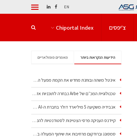
EN
צ'יפסים
Chiportal Index
הידיעות הנקראות ביותר
מאמרים פופולאריים
אינטל משהה ובוחנת מחדש את הקמת מפעל הענק שלה בקריית גת
טכנולוגיית המכ״ם של Arbe נבחרה לתוכניות אזרחיות וביטחוניות
אנבידיה משקיעה 5 מיליארד דולר בחברת ה-AI של איליה סוצקבר
קיידנס העניקה פרסי הצטיינות לסטודנטיות להנדסת חשמל ופיזיקה
סמסונג וברודקום מרחיבות את שיתוף הפעולה בשבבי AI…