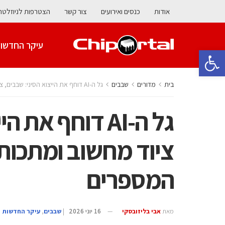
אודות
כנסים ואירועים
צור קשר
הצטרפות לניוזלטר
עיקר החדשו
פתח סרגל נגישות
בית
מדורים
‫שבבים‬
גל ה-AI דוחף את הייצוא הסיני: שבבים, ציוד מחשוב ומתכות נדירות מזניקים את המספרים
גל ה-AI דוחף את
ציוד מחשוב ומתכות 
המספרים
מאת
אבי בליזובסקי
16 יוני 2026
|
‫שבבים‬
,
עיקר החדשות