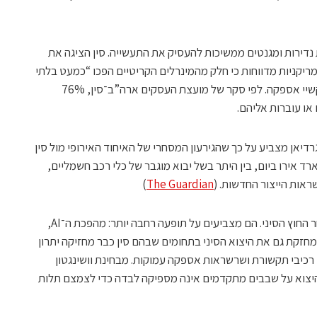
נדירות ומגנטים ממשיכות להעסיק את התעשייה. סין הציגה את
מריקניות מדווחות כי חלק מהמינרלים הקריטיים הפכו “כמעט בלתי
ניתנים להשגה” בגלל עיכובים ברישיונות וקשיי אספקה. לפי סקר של מועצת העסקים ארה”ב־סין, 76%
ו עוברות אליהם.
רדיאן מצביע על כך שהגירעון המסחרי של האיחוד האירופי מול סין
גה של כמיליארד אירו ביום, בין היתר בשל יבוא מוגבר של כלי רכב חשמליים,
ראות הייצור החדשות. (
The Guardian
)
לכן, נתוני מאי אינם רק עוד חודש חזק בסחר החוץ הסיני. הם מצביעים על תופעה רחבה יותר: מהפכת ה־AI,
זקת גם את היצוא הסיני בתחומים שבהם סין כבר מחזיקה יתרון
, רכיבי תקשורת ושרשראות אספקה עמוקות. מבחינת וושינגטון
 היצוא על שבבים מתקדמים אינה מספיקה לבדה כדי לצמצם תלות