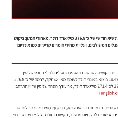
הייצוא של סין עלה במאי ב־19.4% והגיע לשיא חודשי של כ־376.8 מיליארד דולר. מאחורי הנתון: ביקוש
בערך יצוא המעגלים המשולבים, ועליית מחירי חומרים קריטיים כמו אינדיום
ים ביקושים לשרשרת האספקה הסינית. נתוני המכס של סין
לחודש מאי 2026 מצביעים על עלייה של 19.4% ביצוא במונחי דולר לעומת מאי אשתקד, לרמה של כ־376.8
מיליארד דולר. היבוא עלה במקביל ב־27.4% לכ־271.4 מיליארד דולר, אך עודף הסחר של סין עדיין התרחב
)
english.
א הסיני: הצמיחה כבר אינה נשענת רק על מוצרי צריכה זולים או
בים הקשורים לתשתיות מחשוב, תקשורת ואנרגיה. לפי רויטרס, יצוא