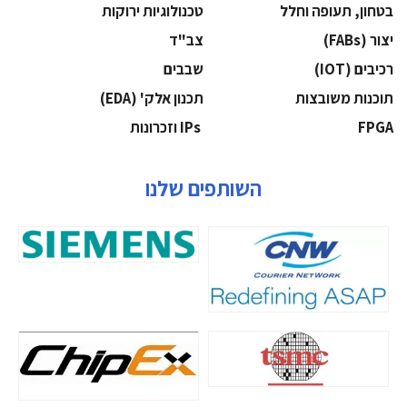
בטחון, תעופה וחלל
‫טכנולוגיות ירוקות‬
‫יצור (‪(FABs‬‬
‫צב"ד‬
‫רכיבים‬ (IOT)
‫שבבים‬
‫תוכנות משובצות‬
‫תכנון אלק' (‪(EDA‬‬
‫‪FPGA‬‬
‫ ‪וזכרונות IPs‬‬
השותפים שלנו