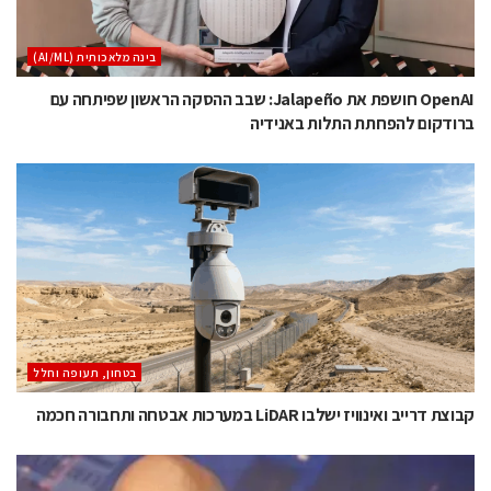
בינה מלאכותית (AI/ML)
OpenAI חושפת את Jalapeño: שבב ההסקה הראשון שפיתחה עם
ברודקום להפחתת התלות באנידיה
בטחון, תעופה וחלל
קבוצת דרייב ואינוויז ישלבו LiDAR במערכות אבטחה ותחבורה חכמה