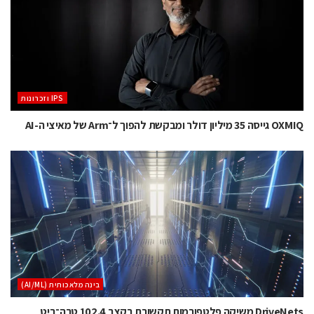
‫ ‪וזכרונות IPS‬‬
OXMIQ גייסה 35 מיליון דולר ומבקשת להפוך ל־Arm של מאיצי ה-AI
בינה מלאכותית (AI/ML)
DriveNets משיקה פלטפורמות תקשורת בקצב 102.4 טרה־ביט