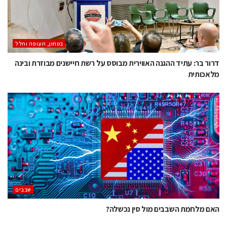
בטחון, תעופה וחלל
דרור בר: עתיד ההגנה האווירית מבוסס על רשת חיישנים מבוזרת ובינה
מלאכותית
‫שבבים‬
האם מלחמת השבבים מול סין נכשלה?