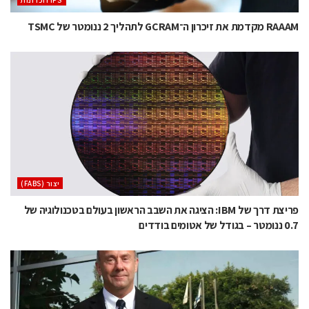
‫ ‪וזכרונות IPS‬‬
RAAAM מקדמת את זיכרון ה־GCRAM לתהליך 2 ננומטר של TSMC
‫יצור (‪(FABS‬‬
פריצת דרך של IBM: הציגה את השבב הראשון בעולם בטכנולוגיה של
0.7 ננומטר – בגודל של אטומים בודדים