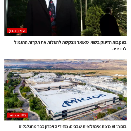
‫יצור (‪(FABS‬‬
בעקבות הזינוק בשווי: טאואר מבקשת להעלות את תקרות התגמול
לבכיריה
‫ ‪וזכרונות IPS‬‬
בום ה־AI מצית אינפלציית שבבים: מחירי הזיכרון כבר מתגלגלים