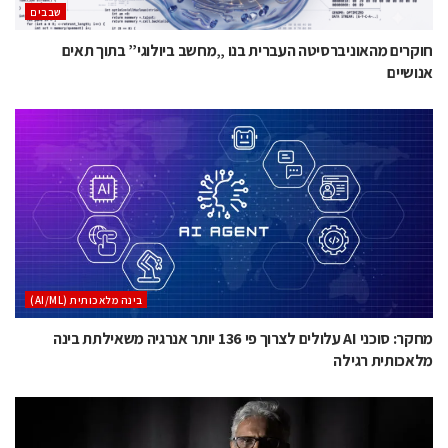
‫שבבים‬
חוקרים מהאוניברסיטה העברית בנו „מחשב ביולוגי” בתוך תאים
אנושיים
בינה מלאכותית (AI/ML)
מחקר: סוכני AI עלולים לצרוך פי 136 יותר אנרגיה משאילתת בינה
מלאכותית רגילה