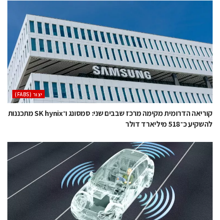
‫יצור (‪(FABS‬‬
קוריאה הדרומית מקימה מרכז שבבים שני: סמסונג ו־SK hynix מתכננות
להשקיע כ־518 מיליארד דולר