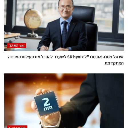
‫יצור (‪(FABS‬‬
אינטל ממנה את מנכ"ל SK hynix לשעבר להוביל את פעילות האריזה
המתקדמת