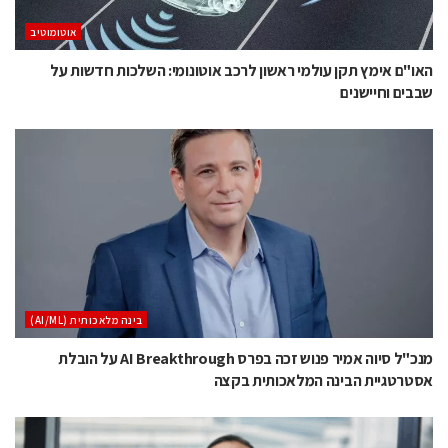
אוטומוטיב
האו"ם אימץ תקן עולמי ראשון לרכב אוטונומי: השלכות חדשות על
שבבים וחיישנים
בינה מלאכותית (AI/ML)
מנכ"ל סיוה אמיר פנוש זכה בפרס AI Breakthrough על הובלת
אסטרטגיית הבינה המלאכותית בקצה