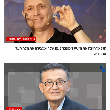
בינה מלאכותית (AI/ML)
גוגל מרחיבה את ה־TPU מעבר לענן שלה ומגבירה את הלחץ על
אנבידיה
‫יצור (‪(FABS‬‬