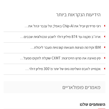
הידיעות הנקראות ביותר
רוני פרידמן יוביל את Chip‑AI באפל; טל ענבר ינהל את…
ארה״ב מקצה עד 874 מיליון דולר לשבע טכנולוגיות שבבים…
IBM וקידמה מציגות תוצאות קוונטיות מעבר ליכולת…
סין מאיצה את מרוץ הזיכרונות: CXMT שוקלת להקים מפעל…
אקסייט לאבס השלימה גיוס של יותר מ־300 מיליון דולר…
מאמרים פופולאריים
השותפים שלנו