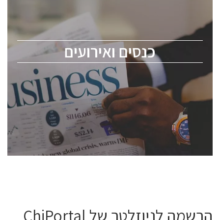
כנס ChipEx2026 יערך ב-12-13 במאי, 2026. הכנס מיועד
לכל העוסקים בתעשיית הסמיקונדקטור כולל מהנדסים,
מומחים מקצועיים ובכירים.
כנסים ואירועים
ChipEx2026 will be held on May 12-13, 2026. The
conference is intended for everyone involved in the
semiconductor industry, including engineers,
professional experts, and senior executives.
לחץ לפרטים
הרשמה לניוזלטר של ChiPortal