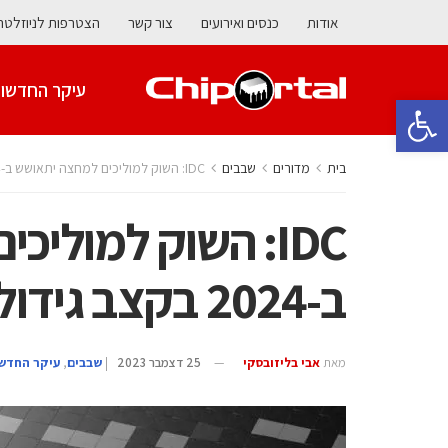
אודות
כנסים ואירועים
צור קשר
הצטרפות לניוזלטר
עיקר החדשו
פתח סרגל נגישות
בית
מדורים
‫שבבים‬
IDC: השוק למוליכים למחצה יתאושש ב-2024 בקצב גידול שנתי של 20%
IDC: השוק למולי
ב-2024 בקצב גידול שנתי של 20%
מאת
אבי בליזובסקי
25 דצמבר 2023
|
‫שבבים‬
,
עיקר החדש