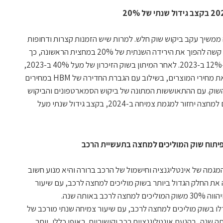
שיך עקב ביקוש שוק חלש. למרות שיש הזמנות קצרות ודחופות
ספורדיות במחצית השנייה של 2023, עדיין קשה להפוך את הירידה השנתית של 20% במחצית הראשונה, כך
שצפוי ששוק המוליכים למחצה ירד עדיין ב-12% ב-2023. לאחר המיתון בשוק הזיכרון של מעל 40% ב-2023,
ב-2024 האפקט של הפחתת הייצור להעלאת מחירי המוצרים, בשילוב עם הגברת החדירה של HBM במחירים
 השוק. עם ההתאוששות המתונה של ביקוש הסמארטפונים והביקוש
החזק לשבבי AI, IDC צופה ששוק המוליכים למחצה יחזור למגמת צמיחה ב-2024, בקצב גידול שנתי מעל
גמה של אינטליגנציה וחישמול של הרכב ברורה והיא מנוע חשוב
ק המוליכים למחצה.‏ ADAS מהווה את החלק הגדול ביותר בשוק מוליכים למחצה לרכב, עם שיעור
צמיחה שנתי מורכב של 19.8% עד 2027, ויהווה 30% משוק המוליכים למחצה לרכב באותה שנה.‏
השני בגודלו בשוק מוליכים למחצה לרכב, עם שיעור צמיחה שנתי מורכב של
יהווה 20% מהשוק באותה שנה, בהנעת אינטליגנציית רכב וקישוריות. באופן כללי, יותר