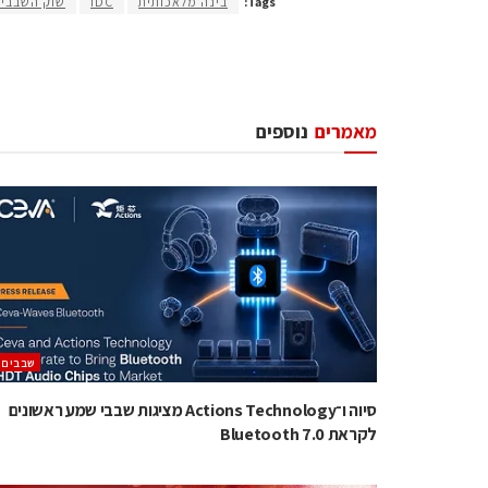
Tags:
בינה מלאכותית
IDC
שוק השבבי
מאמרים
נוספים
‫שבבים‬
סיוה ו־Actions Technology מציגות שבבי שמע ראשונים
לקראת Bluetooth 7.0