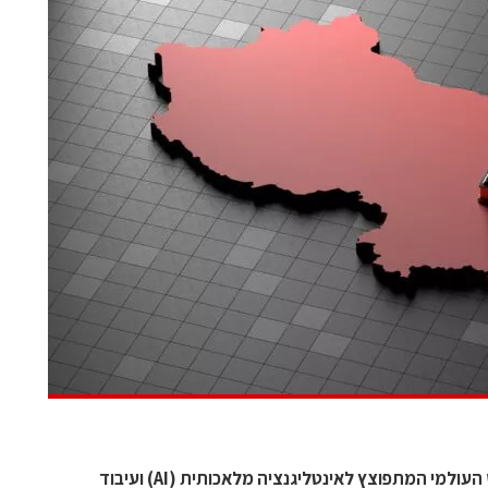
לפי המחקר האחרון של IDC, עם הביקוש העולמי המתפוצץ לאינטליגנציה מלאכותית (AI) ועיבוד