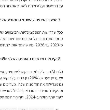
על הספקים ועל יכולתם להשיב את כוח המי
שיעור הצמיחה השנתי הממוצע של שוק האריזה 2.5/3D צפוי להיות
ככל שדרישות הפונקציונליות והביצועים ש
מ-2023 עד 2028, מה שהופך אותו לתחום עניין גבוה בשוק בדיקות ואריזת מוליכים למחצה.
קיבולת שרשרת האספקה של CoWos מתרחבת פי שניים, מזרזת אספקת שבבי AI
לעוד יותר חזקה ב-2024, ותהיה דחיפה חשובה לצמיחת אימוץ ה-AI.