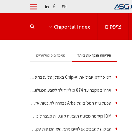
EN
צ'יפסים
Chiportal Index
הידיעות הנקראות ביותר
מאמרים פופולאריים
רוני פרידמן יוביל את Chip‑AI באפל; טל ענבר ינהל את…
ארה״ב מקצה עד 874 מיליון דולר לשבע טכנולוגיות שבבים…
טכנולוגיית המכ״ם של Arbe נבחרה לתוכניות אזרחיות וביטחוניות
IBM וקידמה מציגות תוצאות קוונטיות מעבר ליכולת…
הביקוש לשבבים אנלוגיים מתאושש: הכנסות טקסס…