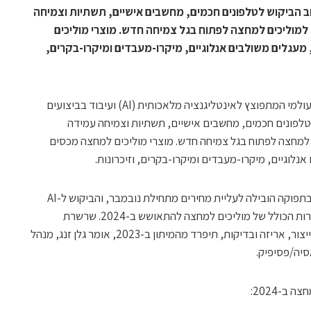
), בשילוב עם ייצוב הביקוש לטלפונים חכמים, מחשבים אישיים, תשתיות וצמיחה
למוליכים למחצה לפתוח בגל צמיחה חדש. מוצרי מוליכים
מעגלים משולבים אנלוגיים, מיקרו-מעבדים ומיקרו-בקרים,
לפי המחקר האחרון של IDC, עם הביקוש העולמי המתפוצץ לאינטליגנציה מלאכותית (AI) ועיבוד בביצועים
 הביקוש לטלפונים חכמים, מחשבים אישיים, תשתיות וצמיחה עמידה
 למחצה לפתוח בגל צמיחה חדש. מוצרי מוליכים למחצה מכסים
נלוגיים, מיקרו-מעבדים ומיקרו-בקרים, וזיכרונות.
השליטה הנוקשה של יצרני הזיכרון בהיצע ובתפוקה הובילה לעליית מחירים מתחילת נובמבר, והביקוש ל-AI
בכל היישומים המרכזיים יניע את שוק המכירות הכולל של מוליכים למחצה להתאושש ב-2024. שרשרת
האספקה של מוליכים למחצה, כולל תכנון, ייצור, אריזה ובדיקות, תיפרד מהמיתון ב-2023, אומר גלן זנג, מנהל