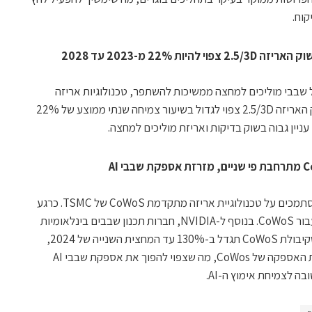
קוח.
 22% מ-2023 עד 2028
ל שבבי מוליכים למחצה ממשיכות להשתפר, טכנולוגיות אריזה
מתקדמות הופכות לחשובות יותר ויותר. שוק האריזה 2.5/3D צפוי לגדול בשיעור צמיחה שנתי ממוצע של 22%
גל ה-AI הוביל לזינוק בביקוש לשרתים, המסתמכים על טכנולוגיית אריזה מתקדמת CoWoS של TSMC. כרגע
יש עדיין פער של 20% בין ההיצע לביקוש עבור CoWoS. בנוסף ל-NVIDIA, חברות תכנון שבבים בינלאומיות
גם מגדילות את ההזמנות שלהן. מעריכים שקיבולת CoWoS תגדל ב-130% עד המחצית השנייה של 2024,
וספקים נוספים ייכנסו באופן פעיל לשרשרת האספקה של CoWos, מה שצפוי להפוך את אספקת שבבי AI