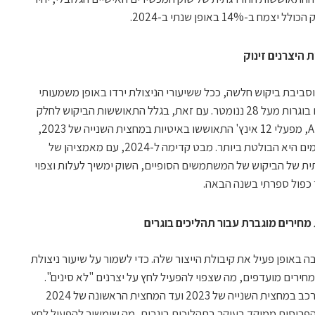
1 באופן שנתי ב-2024.
היצרנים זינוק
סביבת ביקוש חלשה, ככל ששיעורי הניצולת ירדו באופן משמעותי
ב-2023, במיוחד עבור טכנולוגיות תהליכים בוגרות מעל 28 ננומטר. עם זאת, בגלל התאוששות הביקוש לחלק
ממוצרי האלקטרוניקה לצריכה והביקוש ל-AI, מפעלי 12 אינץ' התאוששו באיטיות במחצית השנייה של 2023,
כאשר ההתאוששות של התהליכים המתקדמים היא הבולטת ביותר. מבט קדימה ל-2024, עם מאמציהן של
רגתית של הביקוש של המשתמשים הסופיים, השוק ימשיך לעלות וצפוי
כפול ספרתי בשנה הבאה.
 מחירים מוגברת עבור תהליכים בוגרים
באופן פעיל את קיבולת הייצור שלה. כדי לשמור על שיעור ניצולת
חירים מועדפים, מה שצפוי להפעיל לחץ על יצרנים "לא סינים".
בנוסף, המלאי של שבבי בקרה תעשייתית ורכב במחצית השנייה של 2023 ועד המחצית הראשונה של 2024
הפרוסות ממוקד בעיקר בתהליכים בוגרים, מה שימשיך להפעיל לחץ