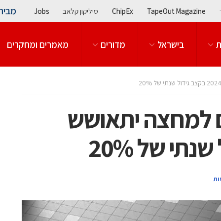
מבית
TapeOut Magazine
ChipEx
סיליקון קלאב
Jobs
ת
בישראל
מדורים
מאמרים ומחקרים
כים למחצה יתאושש
ות