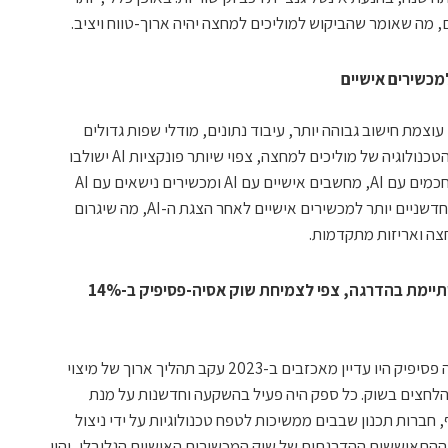
 מה שאומר שהביקוש למוליכים למחצה יהיה ארוך-טווח ויציב.
ם עוצמת חישוב גבוהה יותר, עיבוד נתונים, מודלי שפות גדולים
מורכבים, וניתוח נתוני עתק. עם התקדמות הטכנולוגיה של מוליכים למחצה, צפוי שיותר פונקציות AI ישולבו
במכשירים אישיים החל מ-2024. טלפונים חכמים עם AI, מחשבים אישיים עם AI ומכשירים נישאים עם AI
ישוחררו בהדרגה לשוק. צפוי שיהיו יישומים חדשניים יותר למכשירים אישיים לאחר הצגת ה-AI, מה שיגרום
חצה ואריזות מתקדמות.
צריכת המלאי של מתכנני שבבים מסתיימת בהדרגה, צפי לצמיחת שוק אסיה-פסיפיק ב-14%
למרות שביצועי מתכנני שבבים באזור אסיה פסיפיק היו עדיין מאכזבים ב-2023 עקב תהליך ארוך של מיצוי
הלחצים בשוק. כל ספק היה פעיל בהשקעה וחדשנות על מנת
ברות תכנון שבבים ממשיכות לטפח טכנולוגיות על ידי ניצול
ברכב. עם ההתאוששות ההדרגתית של שוק המכשירים האישיים הגלובלי, יהיו