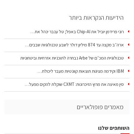
הידיעות הנקראות ביותר
רוני פרידמן יוביל את Chip‑AI באפל; טל ענבר ינהל את…
ארה״ב מקצה עד 874 מיליון דולר לשבע טכנולוגיות שבבים…
טכנולוגיית המכ״ם של Arbe נבחרה לתוכניות אזרחיות וביטחוניות
IBM וקידמה מציגות תוצאות קוונטיות מעבר ליכולת…
סין מאיצה את מרוץ הזיכרונות: CXMT שוקלת להקים מפעל…
מאמרים פופולאריים
השותפים שלנו