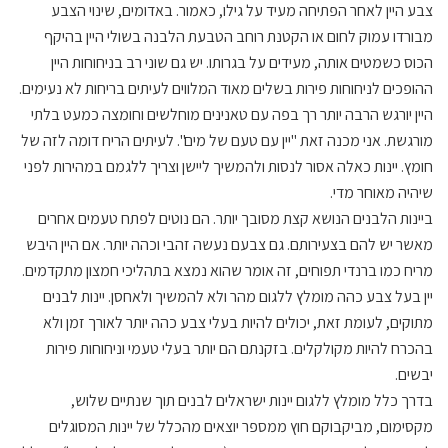
צבע היין לאחר הפתיחה מעיד על גילו, כאמור. באדומים, שינוי הצבע
מבורדו עמוק לחום או הקטנת רוחב הטבעת הלבנה בשולי היין בהיקף
הכוס כשמטים אותה, מעידים על בגרותו. יש גם שוני רב בניחוחות היין
ההופכים לניחוחות פירות בשלים מאוד המלווים לעיתים בריחות לא נעימים.
היין יורגש הרבה יותר רך בפה עם טאנינים מוחלשים וחומצה כמעט בלתי
מורגשת. אני מכנה זאת "יין עם טעם של מים". לעיתים הריח דומה לזה של
חומץ. יינות כאלה אסור לנסות ולהמשיך ליישן וצריך ללגמם במהירות לפני
שיהיה מאוחר מדי.
ביינות הלבנים הנושא קצת מסובך יותר. הם נוטים לפתח טעמים אחרים
מאשר יש להם בצעירותם. גם צבעם נעשה זהבי וכהה יותר. אם היין היבש
מריח כמו ברנדי תפוחים, זה אומר שהוא נמצא בתהליכי חמצון מתקדמים.
יין בעל צבע כהה מומלץ ללגום מהר ולא להמשיך ולאחסן. יינות לבנים
מתוקים, לעומת זאת, יכולים להיות בעלי צבע כהה יותר לאורך זמן ולא
בהכרח להיות מקולקלים. בזקנתם הם יותר בעלי טעמי וניחוחות פירות
יבשים.
בדרך כלל מומלץ ללגום יינות ישראלים לבנים תוך שנתיים שלוש,
מקסימום, מביקבוקם חוץ ממספר יוצאים מהכלל של יינות המסוגלים