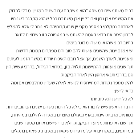
רבים משתמשים במשפט "הוא משתבח עם השנים כמו יין" מבלי לבדוק
אם המשפט אכן נכון ואם כל יין אכן משתבח ככל שהוא מתבגר בשנותיו.
לאחרונה נתקלתי במספר מקרי יין שבעקבותיהם לא נותר לי אלא להמליץ
לבחון היטב אם כדאי באמת להשתמש במטפורה כזו כשרוצים לתאר
בחיוב רב משהו או מישהו מבוגר בימים.
יש אמנם יינות שהשנים עושות להם טוב והם מפתחים תכונות חדשות
ומעניינות לאורך השנים, אך אצל רובם האיכות יורדת במשך הזמן, לעיתים
תוך שנים מועטות. ההתיישנות תלויה בזן, בטרואר הגידול, בדרכי עשיית היין
וגם בדרכי ותנאי אחסון היין לאחר הביקבוק.
להלן מספר נקודות המתייחסות לנושא לאלה שעדיין מתלבטים אם ומה
כדאי ליישן:
לא כל יין ישן הוא טוב יותר
הדבר הראשון שיש לזכור הוא כי לא כל היינות כשהם ישנים הם טובים יותר.
כמותית, מרבית היינות בארץ ובעולם מיוצרים במטרה להילגם במהירות,
תוך שנה או פחות ממועד הביקבוק, ולא כדי שיישנו אותם מספר שנים
במרתפים, במקררים או על מדפי המשקאות במטבח. כשאתם נתקלים