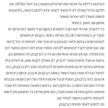
המלצות כלליות על איכות יינות ישראלים משנות בציר החל מ1976. את
חלקם הגדול מומלץ לא להמשיך לשמר אלא ללגום בהנאה, (לפעמים-
פחותה מאוד) לפני שיהיה מאוחר.
אחסון טוב חשוב במיוחד
כדי להאריך את חיי יינות חובה לשמרם במקום קריר וחשוך כמו מרתף או
מקרר יין, בטמפרטורה 15-18 מעלות. כאשר בקבוקי יין חשופים
לטמפרטורות גבוהות ולאור הם מתבגרים מהר יותר. לעיתים זה יכול להיות
טוב אם רוצים לקבל יין מתאים ללגימה מספר שנים לפני הזמן המיועד לכך
מההתחלה. אם אין הוכחה או וודאות סבירה כי הבקבוק היה מאוחסן נכון
בחנות או אצל מישהו המוכר לכם יין, לא מומלץ לקנות אותו, או לשלם עליו
סכומים גבוהים. יש גם סימנים חיצוניים להבחין מה מצב היין בבקבוק, כמו
למשל הגדלת שטח בועת האוויר בצוואר הבקבוק או צבע יין חום ביין אדום
או צהוב כהה בלבנים, המעידים על איכותו הירודה של היין כתוצאה מבגרות
מהירה מפגיעת החום בו. גם פקק רטוב בראשו כתוצאה מאטימה לא טובה
ושימוש בפקק מאיכות שעם נמוכה, הוא סימן שהיין כבר מחומצן ואין לנסות
להמשיך וליישנו בתקווה לעתיד טוב.
מה לחפש לאחר פתיחת הבקבוק