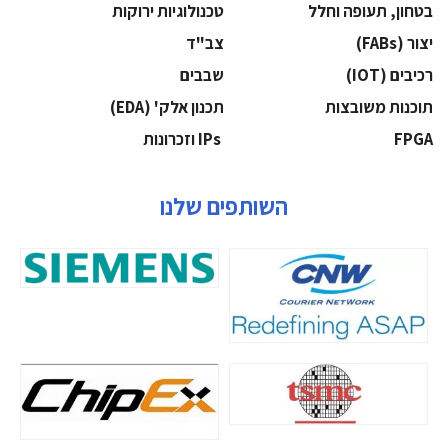
בטחון, תעופה וחלל
‫טכנולוגיות ירוקות‬
‫יצור (‪(FABs‬‬
‫צב"ד‬
‫רכיבים‬ (IOT)
‫שבבים‬
‫תוכנות משובצות‬
‫תכנון אלק' (‪(EDA‬‬
‫‪FPGA‬‬
‫ ‪וזכרונות IPs‬‬
השותפים שלנו