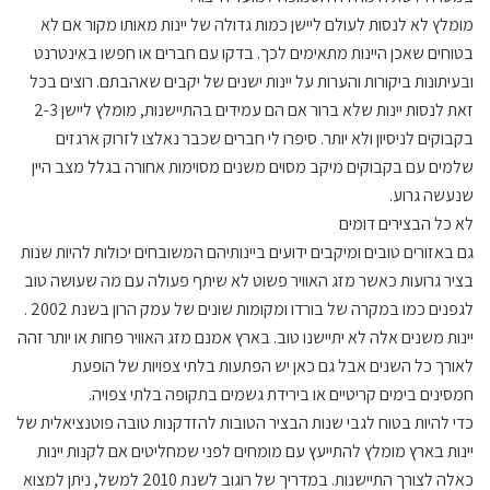
מומלץ לא לנסות לעולם ליישן כמות גדולה של יינות מאותו מקור אם לא
בטוחים שאכן היינות מתאימים לכך. בדקו עם חברים או חפשו באינטרנט
ובעיתונות ביקורות והערות על יינות ישנים של יקבים שאהבתם. רוצים בכל
זאת לנסות יינות שלא ברור אם הם עמידים בהתיישנות, מומלץ ליישן 2-3
בקבוקים לניסיון ולא יותר. סיפרו לי חברים שכבר נאלצו לזרוק ארגזים
שלמים עם בקבוקים מיקב מסוים משנים מסוימות אחורה בגלל מצב היין
שנעשה גרוע.
לא כל הבצירים דומים
גם באזורים טובים ומיקבים ידועים ביינותיהם המשובחים יכולות להיות שנות
בציר גרועות כאשר מזג האוויר פשוט לא שיתף פעולה עם מה שעושה טוב
לגפנים כמו במקרה של בורדו ומקומות שונים של עמק הרון בשנת 2002 .
יינות משנים אלה לא יתיישנו טוב. בארץ אמנם מזג האוויר פחות או יותר זהה
לאורך כל השנים אבל גם כאן יש הפתעות בלתי צפויות של הופעת
חמסינים בימים קריטיים או בירידת גשמים בתקופה בלתי צפויה.
כדי להיות בטוח לגבי שנות הבציר הטובות להזדקנות טובה פוטנציאלית של
יינות בארץ מומלץ להתייעץ עם מומחים לפני שמחליטים אם לקנות יינות
כאלה לצורך התיישנות. במדריך של רוגוב לשנת 2010 למשל, ניתן למצוא