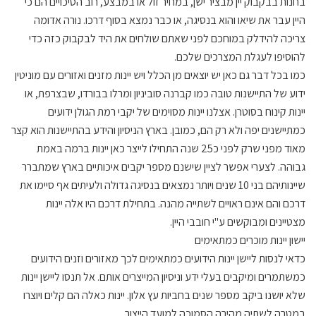
בחנות בבקבוק יין מבציר ישן, במחיר זול או במבצע, רוב הסיכויים הם כי
היין עבר את שיאו והוא בנסיגה, או כבר נמצא בסוף דרכו. נורה אדומה
צריכה להידלק במוחכם לפני שאתם שולחים את היד לבקבוק כזה כדי
להוסיפו לעגלת המצרכים שלכם.
כמו בכל דבר גם כאן יש יוצאים מן הכלל ויש יינות מזנים ואזורים עם מוניטין
ידוע של התיישנות טובה כמו קברנה סוביניון ומרלו בבורדו, שבצרפת, או
יינות קינוח בסוטרן. אצלנו יינות מסוימים של יקבי רמת הגולן ידועים
כמתיישנים יפה ולא רק הם, כמובן. בארץ הניסיון והידע בהתיישנות הוא קצר
מאוד מפני שרק לפני כ25 שנה התחילו לייצר כאן יינות ברמה באמת
גבוהה. לצערי אפשר לציין שישנם מספר יקבים איכותיים בארץ שמתברר
שיינותיהם בני 10 שנים ויותר נמצאים בנסיגה גדולה ולעיתים אף סיימו את
דרכם והם אינם ראויים לשתייה מהנה. בתחילת דרכם היו אלה יינות
מצטיינים ומבוקשים ע"י חובבי היין.
יישון יינות מוכרים כמתאימים
כדאי לנסות ליישן יינות הידועים כמתאימים לכך מאזורים וזנים הידועים
כמשתמרים ומיקבים בעלי ידע וניסיון המייצרים אותם. אל תנסו ליישן יינות
שלא יושנו ביקב מספר שנים בחביות עץ אלון. יינות כאלה הם קלים ויוצרו
במטרה לשתיה מהירה הסמוכה למועד הייצור.