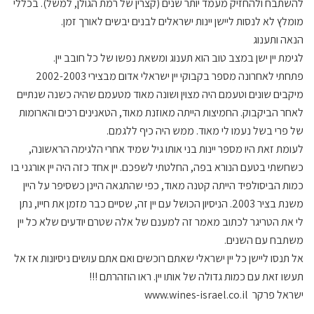
להשתבח ולהחזיק מעמד יותר שנים (קצרין של רמת הגולן, למשל). בכללי
מומלץ לא לנסות ליישן יינות ישראלים לבנים יבשים לאורך זמן.
הנאה ותענוג
לגימת יין ישן במצב טוב הוא תענוג ומשאת נפשו של כל חובב יין.
פתחתי לאחרונה מספר בקבוקי יין ישראלי אדום מבצירי 2002-2003
מיקבים שונים וטעמם היה מצוין ושונה מאוד מטעמם שהיה כשנה שנתיים
לאחר הביקבוק. החמיצות הייתה מאוזנת מאוד, הטאנינים רכים והארומות
של פרי בשל נעמו לי מאוד. ממש היה כיף ללגמם.
לעומת זאת היו מספר יינות בני אותו גיל שמיד אחרי הלגימה הראשונה,
כשחשתי בטעם הנורא בפה, החלטתי לשפכם. יין אחד כזה היה יין אורגני בו
כמות הביסולפיד הייתה קטנה מאוד, כפי שהתגאה היינן כשסיפר על היין
משנת בציר 2003. הניסיון הכושל עם יין זה, שסיים כבר מזמן את חייו, נתן
לי את הטריגר לכתוב מאמר זה למענם של אלה שטרם יודעים שלא כל יין
משתבח עם השנים.
אל תנסו ליישן כל יין ישראלי שאתם רוכשים ואם אתם עושים ניסיונות אז אל
תעשו זאת עם כמות גדולה של אותו יין. ראו הוזהרתם !!!
ישראל פרקר www.wines-israel.co.il