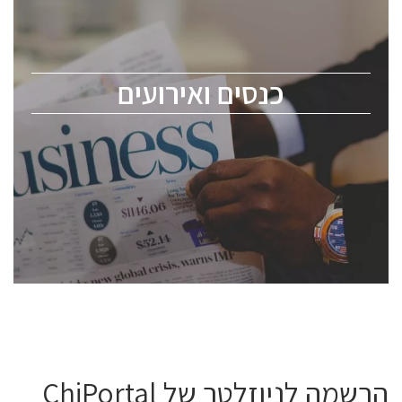
כנס ChipEx2026 יערך ב-12-13 במאי, 2026. הכנס מיועד
לכל העוסקים בתעשיית הסמיקונדקטור כולל מהנדסים,
מומחים מקצועיים ובכירים.
כנסים ואירועים
ChipEx2026 will be held on May 12-13, 2026. The
conference is intended for everyone involved in the
semiconductor industry, including engineers,
professional experts, and senior executives.
לחץ לפרטים
הרשמה לניוזלטר של ChiPortal