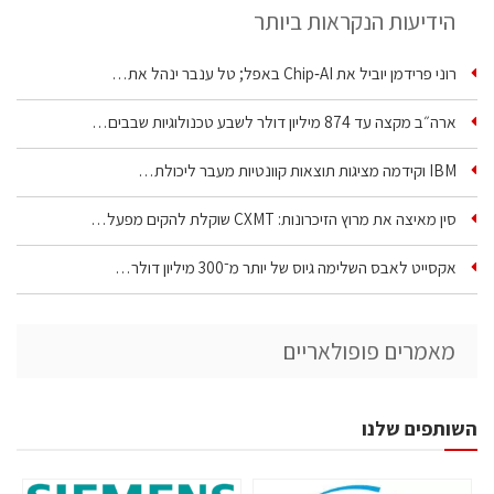
הידיעות הנקראות ביותר
רוני פרידמן יוביל את Chip‑AI באפל; טל ענבר ינהל את…
ארה״ב מקצה עד 874 מיליון דולר לשבע טכנולוגיות שבבים…
IBM וקידמה מציגות תוצאות קוונטיות מעבר ליכולת…
סין מאיצה את מרוץ הזיכרונות: CXMT שוקלת להקים מפעל…
אקסייט לאבס השלימה גיוס של יותר מ־300 מיליון דולר…
מאמרים פופולאריים
השותפים שלנו