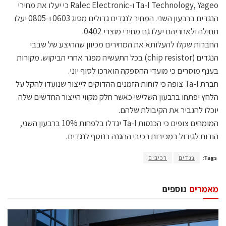
Ta-I Technology, Yageo ו-Ralec Electronic כי יעלו את מחירי
הנגדים ברבעון השני. המחיר לנגדים גדולים מסוג 0603 ו-0805 יעלו
תחילה ולאחריהם יעלו גם מחירי מוצרי 0402.
החברות שקלו להעלותא את המחירים מכיוון שההיצע של שבבי
הנגדים (chip resistor) בכל התעשיה מפגר אחרי הביקוש. מקורות
בענף מוסרים כי מועדי ההספקה הוארכו לסוף יוני.
חברת Ta-I צופה כי לוחות הזמנים ההדוקים לייצור שנועדו להקל על
הלחץ יפתחו ברבעון השלישי כאשר חלק מקווי הייצור החדשים שלה
יוכלו להגביר את הקיבולת שלהם.
המומחים צופים כי הכנסות Ta-I יגדלו בלפחות 10% ברבעון השני,
הודות לגידול במכירות רכיבי ההגנה בנוסף לנגדים.
Tags:
נגדים
רכיבים
מאמרים
נוספים