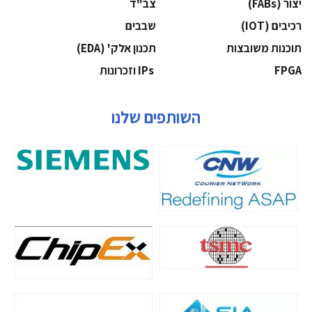
‫יצור (‪(FABs‬‬
‫צב"ד‬
‫רכיבים‬ (IOT)
‫שבבים‬
‫תוכנות משובצות‬
‫תכנון אלק' (‪(EDA‬‬
‫‪FPGA‬‬
‫ ‪וזכרונות IPs‬‬
השותפים שלנו