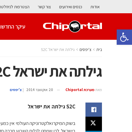
אודות
כנסים ואירועים
צור קשר
הצטרפות לניוזלטר
עיקר החדשו
פתח סרגל נגישות
בית
צ'יפסים
גילתה את ישראל S2C
גילתה את ישראל S2C
מאת
מערכת Chiportal
20 אוקטובר 2014
|
צ'יפסים
S2C גילתה את ישראל
בשוק המיקרואלקטרוניקה העולמי אין כמעט
בישראל. לכן שמחנו לגלות השבוע חברה ח