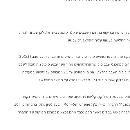
לי פיתוח ובדיקות בתחום השבבים שאינה מיוצגת בישראל. לכן שמחנו לגלות
מדובר בחברת S2C מסן חוזה קליפורניה. S2C מספקת פתרונות פרוטוטייפ מהירים לחברות המפתחות מערכות על שבב ( (SoCs.
וכנה ומאפשרים למתכנני שבבים לייצר פרורטוטוייפ מהיר אשר יבצע סימולציה טובה לשבב
הסופי גם מבחינת מהירות ביצועים וגם יאפשר הערכת יכולות השבב להרצת ישומים. הפתרון של S2C מבוסס על שימוש במערכת
וסים בעמק הסיליקון, קליפורניה וכיום עומדים בראש החברה טושימו נקמה (
Toshio Nakama) שהגיע לחברה מאלטרה ומשמש כמנכ"ל החברה ומון-רן צ'ן ( Mon-Ren Chene) , בעל נסיון עסקי בחברות קיידנס,
זילינקס וקוויקטרן המשמש כ –CTO ויו"ר החברה. בחברה כ-60 עובדים כאשר חלק נכבד מהם נמצאים במרכז הפיתוח של החברה