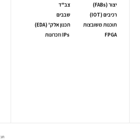
‫יצור (‪(FABs‬‬
‫צב"ד‬
‫רכיבים‬ (IOT)
‫שבבים‬
‫תוכנות משובצות‬
‫תכנון אלק' (‪(EDA‬‬
‫‪FPGA‬‬
‫ ‪וזכרונות IPs‬‬
תנא