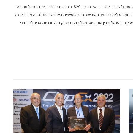
השבוע הגיע לביקור ראשון בישראל ג'ון וו (John Wuu) סמנכ"ל בכיר למכירות של חברת S2C ביחד עם ריצ'ארד צאנג, מנהל מהנדסי
 סינופסיס לשעבר
המכיר את שוק הפרוטוטייפינג בישראל ו
התמנה זה מכבר לנציג
עילות בישראל והבין את הפוטנציאל הגלום בשוק זה לחברתו . סביר להניח כי