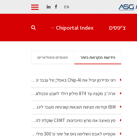
EN
צ'יפסים
Chiportal Index
הידיעות הנקראות ביותר
מאמרים פופולאריים
רוני פרידמן יוביל את Chip‑AI באפל; טל ענבר ינהל את…
ארה״ב מקצה עד 874 מיליון דולר לשבע טכנולוגיות שבבים…
IBM וקידמה מציגות תוצאות קוונטיות מעבר ליכולת…
סין מאיצה את מרוץ הזיכרונות: CXMT שוקלת להקים מפעל…
אקסייט לאבס השלימה גיוס של יותר מ־300 מיליון דולר…