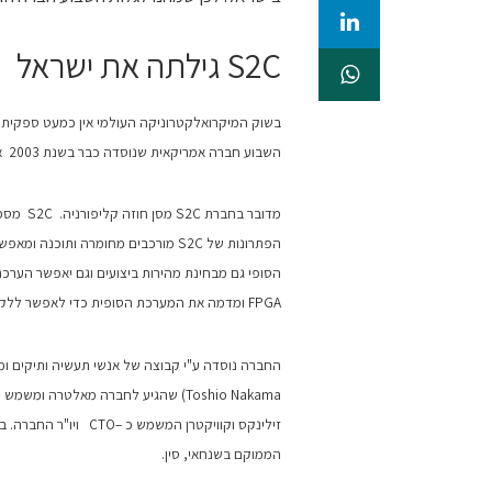
S2C גילתה את ישראל
בשוק המיקרואלקטרוניקה העולמי אין כמעט ספקית כ
השבוע חברה אמריקאית שנוסדה כבר בשנת 2003 אך החליטה לעשות עליה לישראל רק עכשיו.
הפתרונות של S2C מורכבים מחומרה ות
FPGA ומדמה את המערכת הסופית כדי לאפשר ללקוח לבדוק ישומי תוכנה ו-IP שברצונו להריץ על המוצר הסופי שלו.
החברה נוסדה ע"י קבוצה של אנשי תעשיה ותיקים ומנ
הממוקם בשנחאי, סין.