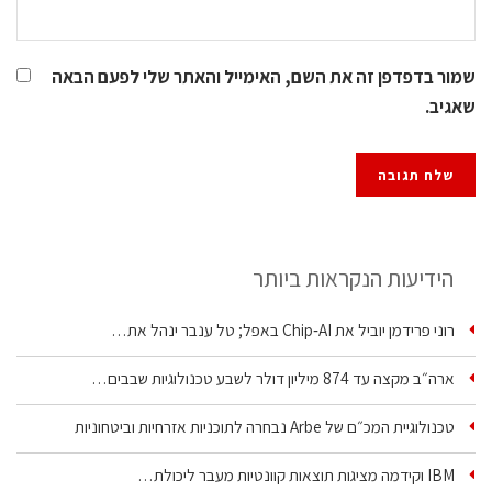
שמור בדפדפן זה את השם, האימייל והאתר שלי לפעם הבאה
שאגיב.
הידיעות הנקראות ביותר
רוני פרידמן יוביל את Chip‑AI באפל; טל ענבר ינהל את…
ארה״ב מקצה עד 874 מיליון דולר לשבע טכנולוגיות שבבים…
טכנולוגיית המכ״ם של Arbe נבחרה לתוכניות אזרחיות וביטחוניות
IBM וקידמה מציגות תוצאות קוונטיות מעבר ליכולת…