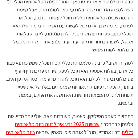
מבטיחים לנו שהוא או-טו-טו כאן – הוא "הבינה המלאכותית הכללית".
קשה למצוא הגדרות שמקובלות על כולן למונח הזה, אבל קיימת
הסכמה שבינה מלאכותית כללית תוכל לעשות… ובכן, הכל. או
לפחות, כל מה שבן-אדם יכול לעשות עם הקילו-וחצי מוח שלו. היא
תוכל לכתוב ספרות יפה ושירים, להלחין מנגינות, לייצר טבלאות
אקסל, לשפוט בתחרויות יופי ועוד ועוד. מנוע אחד – שיהיה מקביל
ביכולותיו למוח האנושי.
למה זה חשוב? כי בינה מלאכותית כללית כזו תוכל לשמש כרופא עבור
כל אדם, בעלות אפסית. היא תוכל לספק שירותי עריכת דין וייעוץ
פסיכולוגי וביטוחי לכולם. היא תוכל לחקור מדע מהר כמו המדען הטוב
ביותר, להעלות רעיונות ותיאוריות שמתחרים באלו של איינשטיין
ולפתח ולהנדס המצאות חדשות. היא תשנה את העולם, באמת
ובתמים.
התחזיות מעמק הסיליקון, כאמור, מעודדות מאד. אולי יותר מדיי. סם
אלטמן כבר הכריז
שבשנת 2025 נדע איך לבנות בינה מלאכותית
כללית
. דריו אמודיי, מנכ"ל אנתרופיק, מאמין שנראה
בינה מלאכותית