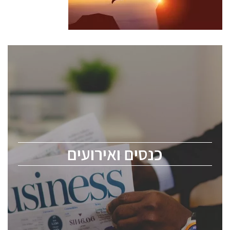
כנסים ואירועים
כנס ChipEx2026 יערך ב-12-13 במאי, 2026. הכנס מיועד
לכל העוסקים בתעשיית הסמיקונדקטור כולל מהנדסים,
מומחים מקצועיים ובכירים.
כנסים ואירועים
ChipEx2026 will be held on May 12-13, 2026. The
conference is intended for everyone involved in the
semiconductor industry, including engineers,
professional experts, and senior executives.