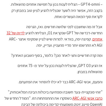
– GPT4-omni – הצליח לענות נכון על חמישה אחוזים מהשאלות.
בקצב הזה, אפשר היה לשער שנצליח להגיע לציון טוב במבחן רק
לקראת סוף המאה העשרים ואחת.
אבל זה מה שחשבנו לפני שלושה חודשים. ואז, הגרסה
החדשה-דנדשה של GPT שנקראת O1, הצליחה להגיע
לדיוק של 32
אחוזים
. קפיצה יפה, בוודאי. למרות שיש לציין שמקימי אתגר ARC-
AGI לא התרשמו יותר מדיי מהעניין. ועדיין, יפה.
ומה קרה חודשיים וחצי לאחר מכן? כלומר, בסוף השבוע האחרון?
אז הגיע GPT O3, שהצליח לענות נכון על יותר מ- 75 אחוזים
מהשאלות במבחן.
והפעם, אנשי ARC-AGI כבר לא יכלו להסתיר את הפתעתם.
"זוהי פונקציית-צעד חשובה ומפתיעה ביכולות הבינה המלאכותית,"
כתבו אנשי ARC-AGI
כשסקרו את ההתפתחות הזו. "המודל החדש של
OpenAI מייצג זינוק משמעותי קדימה ביכולתה של הבינה