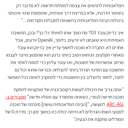
המלאכותית להתאים את עצמה למטלות חדשות. לא מדובר רק
בשיפור הדרגתי, אלא בפריצת דרך אמיתית, שמסמנת שינוי איכותני
ביכולות הבינה המלאכותית בהשוואה למגבלות הקודמות…"
איך בדיוק עובד O3? מה הופך אותו למיוחד כל-כך? ובכן, התשובה
האמיתית היא שאנחנו לא יודעים. כלומר, OpenAI יודעים, אבל
אחרים לא. החברה לא מוכנה לחשוף עדיין איך בדיוק הוא עובד
מאחורי הקלעים. הניחוש הטוב ביותר כרגע הוא שהמנוע מייצר לעצמו
מרחב אפשרויות של תשובות, ואז עובר עליהן כדי לנסות לאתר את
התשובה עם הסיכוי הגדול ביותר להצלחה. וכנראה שהוא יכול גם
לחבר, לחסר ולהצליב בין התשובות כדי להתקרב לאמת ככל האפשר.
"אתה צריך את היכולת לעשות רקומבינציה של פונקציות להפקת
תוכנה חדשה לגמרי, כשאתה מתמודד עם מטלה חדשה."
מסבירים ב-
ARC-AGI
. למעשה, "[הבינה המלאכותית עושה] סינתזה של תוכנה.
למנועי השפה הגדולים לא הייתה יכולת כזו במשך זמן רב. סדרת O של
המודלים מתקנת את הבעיה."