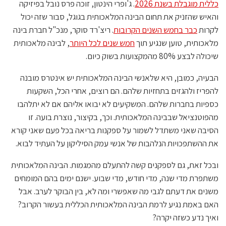
כללית מוגבלת בשנת 2026
. ג'ופרי הינטון, זוכה פרס נובל בפיזיקה
והאיש שהזניק את תחום הבינה המלאכותית בגוגל, סבור שזה יכול
לקרות
כבר בחמש השנים הקרובות
. ריצ'רד סוקר, מנכ"ל חברת בינה
מלאכותית, טוען שנגיע תוך
חמש שנים לכל היותר
, לבינה מלאכותית
שיכולה לבצע 80% מהמקצועות בשוק כיום.
הבעיה, כמובן, היא שלאנשי הבינה המלאכותית יש אינטרס מובנה
להפריז ולהגזים בתחזיות שלהם. הם רוצים, אחרי הכל, השקעות
כספיות בחברות שלהם. המשקיעים לא יבואו אליהם אם לא יתלהבו
מהפוטנציאל שבבינה המלאכותית. וכך, בקיצור, נוצרת בועה. זו
הסיבה שאני משתדל לשמור על ספקנות בריאה בכל פעם שאני קורא
את ההשתפכויות הנלהבות של אנשי עמק הסיליקון על העתיד לבוא.
ובכל זאת, גם לספקנים קשה להתעלם מהמגמות. הבינה המלאכותית
משתפרת מדי שנה, מדי חודש, מדי שבוע. ישנם ימים בהם המומחים
משנים את דעתם לגבי מה שאפשרי ומה לא, בין הבוקר לערב. אבל
האם באמת נגיע לרמת הבינה המלאכותית הכללית בעשור הקרוב?
ואיך נדע כשזה יקרה?