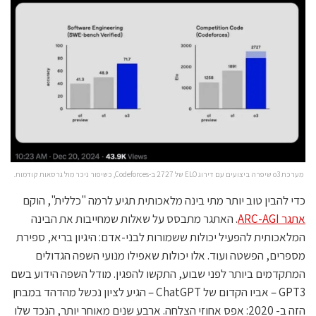
מערכת o3 שיפרה ביצועים עם דירוג ELO של 2727 ב-Codeforces, כשיפור ניכר מול גרסאות קודמות.
כדי להבין טוב יותר מתי בינה מלאכותית תגיע לרמה "כללית", הוקם
אתגר ARC-AGI
. האתגר מתבסס על שאלות שמחייבות את הבינה
המלאכותית להפעיל יכולות ששמורות לבני-אדם: היגיון בריא, ספירת
מספרים, הפשטה ועוד. אלו יכולות שאפילו מנועי השפה הגדולים
המתקדמים ביותר לפני שבוע, התקשו להפגין. מודל השפה הידוע בשם
GPT3 – אביו הקדום של ChatGPT – הגיע לציון נכשל מהדהד במבחן
הזה ב- 2020: אפס אחוזי הצלחה. ארבע שנים מאוחר יותר, הנכד שלו