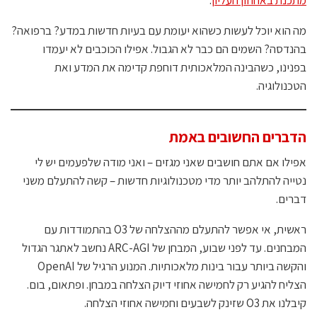
מתכנת באחוזון העליון
.
מה הוא יוכל לעשות כשהוא יעומת עם בעיות חדשות במדע? ברפואה?
בהנדסה? השמים הם כבר לא הגבול. אפילו הכוכבים לא יעמדו
בפנינו, כשהבינה המלאכותית דוחפת קדימה את המדע ואת
הטכנולוגיה.
הדברים החשובים באמת
אפילו אם אתם חושבים שאני מגזים – ואני מודה שלפעמים יש לי
נטייה להתלהב יותר מדי מטכנולוגיות חדשות – קשה להתעלם משני
דברים.
ראשית, אי אפשר להתעלם מההצלחה של O3 בהתמודדות עם
המבחנים. עד לפני שבוע, המבחן של ARC-AGI נחשב לאתגר הגדול
והקשה ביותר עבור בינות מלאכותיות. המנוע הרגיל של OpenAI
הצליח להגיע רק לחמישה אחוזי דיוק הצלחה במבחן. ופתאום, בום.
קיבלנו את O3 שזינק לשבעים וחמישה אחוזי הצלחה.