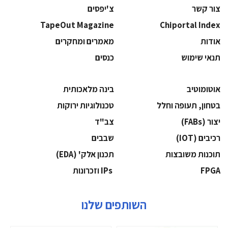
צור קשר
צ'יפסים
TapeOut Magazine
Chiportal Index
אודות
מאמרים ומחקרים
תנאי שימוש
כנסים
אוטומוטיב
בינה מלאכותית
בטחון, תעופה וחלל
‫טכנולוגיות ירוקות‬
‫יצור (‪(FABs‬‬
‫צב"ד‬
‫רכיבים‬ (IOT)
‫שבבים‬
‫תוכנות משובצות‬
‫תכנון אלק' (‪(EDA‬‬
‫‪FPGA‬‬
‫ ‪וזכרונות IPs‬‬
השותפים שלנו